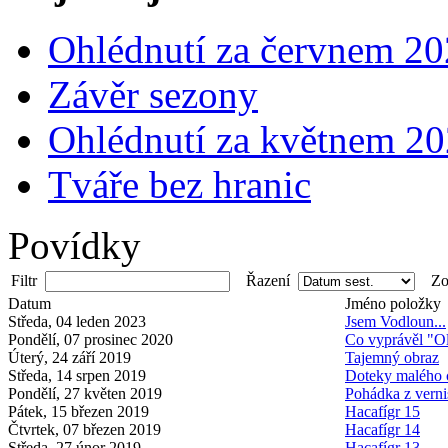
Ohlédnutí za červnem 2
Závěr sezony
Ohlédnutí za květnem 2
Tváře bez hranic
Povídky
Filtr
Řazení
Zob
Datum
Jméno položky
Středa, 04 leden 2023
Jsem Vodloun...
Pondělí, 07 prosinec 2020
Co vyprávěl "O
Úterý, 24 září 2019
Tajemný obraz
Středa, 14 srpen 2019
Doteky malého 
Pondělí, 27 květen 2019
Pohádka z verni
Pátek, 15 březen 2019
Hacafígr 15
Čtvrtek, 07 březen 2019
Hacafígr 14
Středa, 27 únor 2019
Hacafígr 13