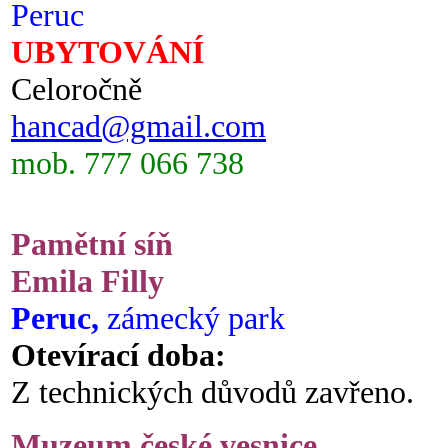
Peruc
UBYTOVÁNÍ
Celoročně
hancad@gmail.com
mob. 777 066 738
Pamětní síň
Emila Filly
Peruc,
zámecký park
Otevírací doba:
Z technických důvodů zavřeno.
Muzeum české vesnice