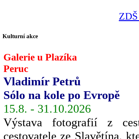
ZDŠ 
Kulturní akce
Galerie u Plazíka
Peruc
Vladimír Petrů
Sólo na kole po Evropě
15.8. - 31.10.2026
Výstava fotografií z ces
cestovatele ze Slavětína, kt