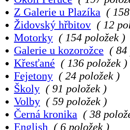
Z Galerie u Plazíka
( 158
Židovský hřbitov
( 12 po
Motorky
( 154 položek )
Galerie u kozorožce
( 84
Křesťané
( 136 položek )
Fejetony
( 24 položek )
Školy
( 91 položek )
Volby
( 59 položek )
Černá kronika
( 38 polož
English
( 6 položek )