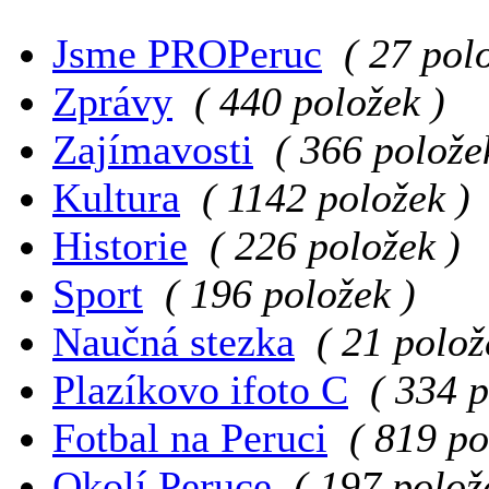
Jsme PROPeruc
( 27 pol
Zprávy
( 440 položek )
Zajímavosti
( 366 polože
Kultura
( 1142 položek )
Historie
( 226 položek )
Sport
( 196 položek )
Naučná stezka
( 21 polož
Plazíkovo ifoto C
( 334 p
Fotbal na Peruci
( 819 po
Okolí Peruce
( 197 polož