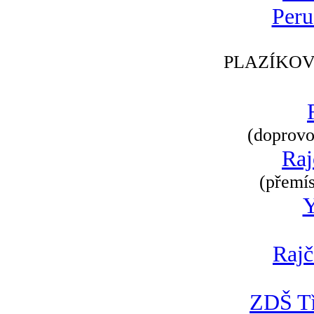
Peru
PLAZÍKOV
(doprovod
Raj
(přemís
Rajč
ZDŠ Tř