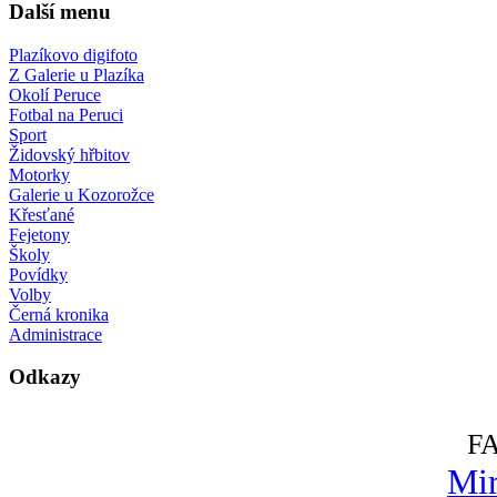
Další menu
Plazíkovo digifoto
Z Galerie u Plazíka
Okolí Peruce
Fotbal na Peruci
Sport
Židovský hřbitov
Motorky
Galerie u Kozorožce
Křesťané
Fejetony
Školy
Povídky
Volby
Černá kronika
Administrace
Odkazy
F
Mir