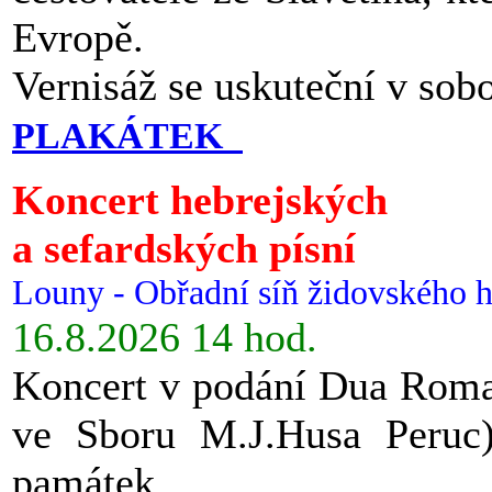
Evropě.
Vernisáž se uskuteční v sob
PLAKÁTEK
Koncert hebrejských
a sefardských písní
Louny - Obřadní síň židovského h
16.8.2026 14 hod.
Koncert v podání Dua Roman
ve Sboru M.J.Husa Peruc
památek.