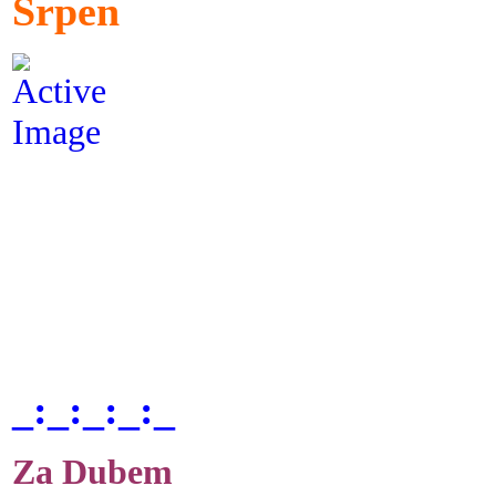
Srpen
_:_:_:_:_
Za Dubem