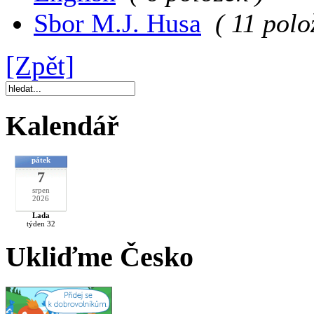
Sbor M.J. Husa
( 11 polo
[Zpět]
Kalendář
pátek
7
srpen
2026
Lada
týden 32
Ukliďme Česko