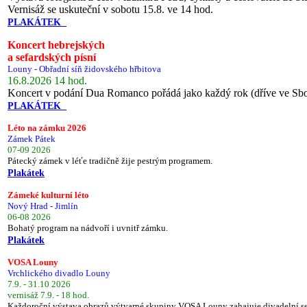
Vernisáž se uskuteční v sobotu 15.8. ve 14 hod.
PLAKÁTEK
Koncert hebrejských
a sefardských písní
Louny - Obřadní síň židovského hřbitova
16.8.2026 14 hod.
Koncert v podání Dua Romanco pořádá jako každý rok (dříve ve Sb
PLAKÁTEK
Léto na zámku 2026
Zámek Pátek
07-09 2026
Pátecký zámek v léťe tradičně žije pestrým programem.
Plakátek
Zámeké kulturní léto
Nový Hrad - Jimlín
06-08 2026
Bohatý program na nádvoří i uvnitř zámku.
Plakátek
VOSA Louny
Vrchlického divadlo Louny
7.9. - 31.10 2026
vernisáž 7.9. - 18 hod.
Každoroční výstava obrazů výtvarné skupiny VOSA Louny zahajuje divadelní s