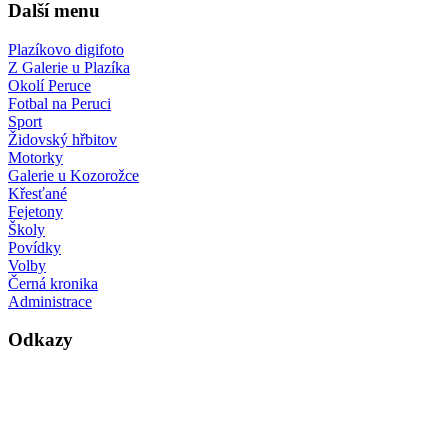
Další menu
Plazíkovo digifoto
Z Galerie u Plazíka
Okolí Peruce
Fotbal na Peruci
Sport
Židovský hřbitov
Motorky
Galerie u Kozorožce
Křesťané
Fejetony
Školy
Povídky
Volby
Černá kronika
Administrace
Odkazy