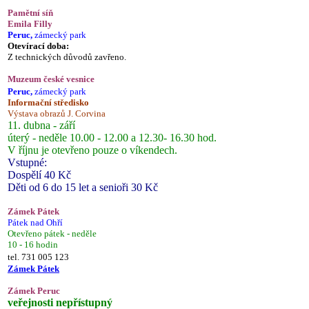
Pamětní síň
Emila Filly
Peruc,
zámecký park
Otevírací doba:
Z technických důvodů zavřeno.
Muzeum české vesnice
Peruc,
zámecký park
Informační středisko
Výstava obrazů J. Corvina
11. dubna - září
úterý - neděle 10.00 - 12.00 a 12.30- 16.30 hod.
V říjnu je otevřeno pouze o víkendech.
Vstupné:
Dospělí 40 Kč
Děti od 6 do 15 let a senioři 30 Kč
Zámek Pátek
Pátek nad Ohří
Otevřeno pátek - neděle
10 - 16 hodin
tel. 731 005 123
Zámek Pátek
Zámek Peruc
veřejnosti nepřístupný