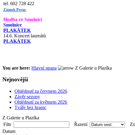
tel. 602 728 422
Zámek Peruc
Hudba ve Smolnici
Smolnice
PLAKÁTEK
14.6. Koncert laureátů
PLAKÁTEK
You are here:
Hlavní strana
Z Galerie u Plazíka
Nejnovější
Ohlédnutí za červnem 2026
Závěr sezony
Ohlédnutí za květnem 2026
Tváře bez hranic
Z Galerie u Plazíka
Filtr
Řazení
Zob
Datum