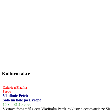
Kulturní akce
Galerie u Plazíka
Peruc
Vladimír Petrů
Sólo na kole po Evropě
15.8. - 31.10.2026
Výstava fotografií z cest Vladimíra Petrů, cyklisty a cestovatele ze Sl