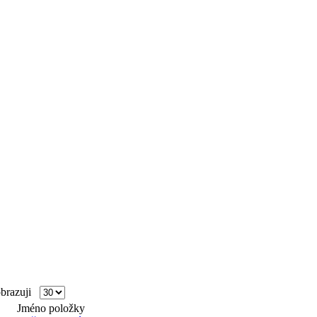
razuji
Jméno položky