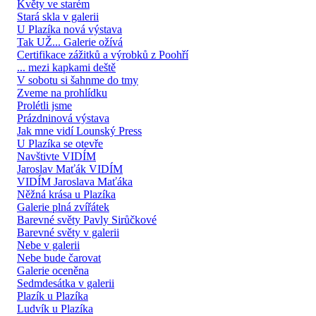
Květy ve starém
Stará skla v galerii
U Plazíka nová výstava
Tak UŽ... Galerie ožívá
Certifikace zážitků a výrobků z Poohří
... mezi kapkami deště
V sobotu si šahnme do tmy
Zveme na prohlídku
Prolétli jsme
Prázdninová výstava
Jak mne vidí Lounský Press
U Plazíka se otevře
Navštivte VIDÍM
Jaroslav Maťák VIDÍM
VIDÍM Jaroslava Maťáka
Něžná krása u Plazíka
Galerie plná zvířátek
Barevné světy Pavly Sirůčkové
Barevné světy v galerii
Nebe v galerii
Nebe bude čarovat
Galerie oceněna
Sedmdesátka v galerii
Plazík u Plazíka
Ludvík u Plazíka