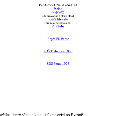
PLAZÍKOVY FOTO GALERIE
Rajče
Rajče02
(doprovodná a starší alba)
Rajče historie
(přemístěná stará alba)
YouTube
Rajče FK Peruc
ZDŠ Třebenice 1963
ZDŠ Peruc 1963
avětína, který sám na kole již 9krát vyjel po Evropě.