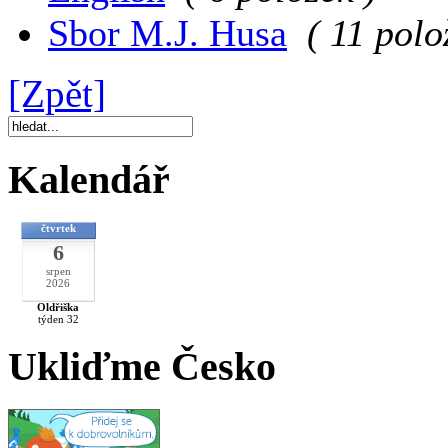
Sbor M.J. Husa
( 11 polo
[Zpět]
Kalendář
čtvrtek
6
srpen
2026
Oldřiška
týden 32
Ukliďme Česko