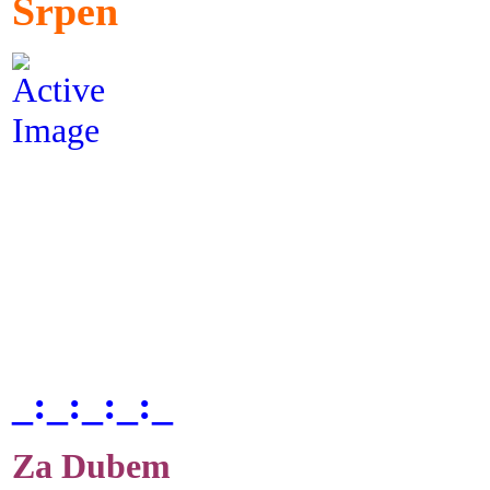
Srpen
_:_:_:_:_
Za Dubem