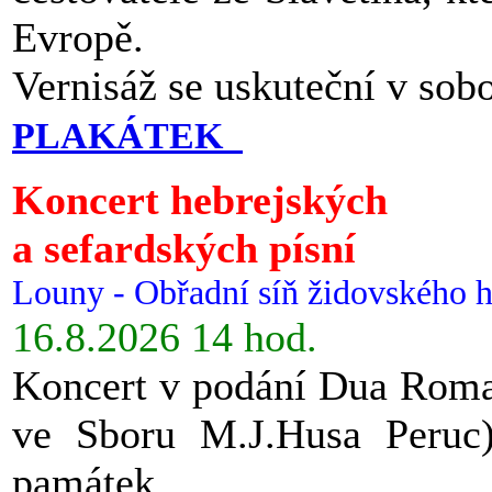
Evropě.
Vernisáž se uskuteční v sob
PLAKÁTEK
Koncert hebrejských
a sefardských písní
Louny - Obřadní síň židovského h
16.8.2026 14 hod.
Koncert v podání Dua Roman
ve Sboru M.J.Husa Peruc
památek.