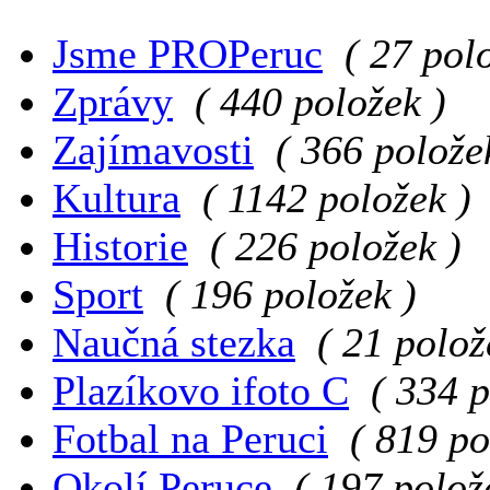
Jsme PROPeruc
( 27 pol
Zprávy
( 440 položek )
Zajímavosti
( 366 polože
Kultura
( 1142 položek )
Historie
( 226 položek )
Sport
( 196 položek )
Naučná stezka
( 21 polož
Plazíkovo ifoto C
( 334 p
Fotbal na Peruci
( 819 po
Okolí Peruce
( 197 polož