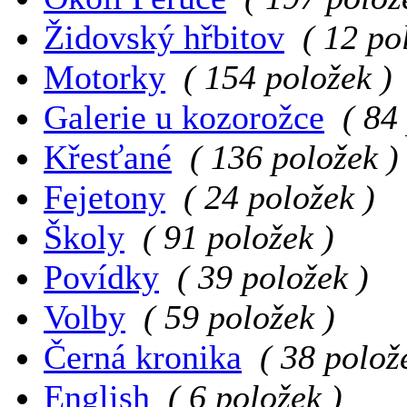
Židovský hřbitov
( 12 po
Motorky
( 154 položek )
Galerie u kozorožce
( 84
Křesťané
( 136 položek )
Fejetony
( 24 položek )
Školy
( 91 položek )
Povídky
( 39 položek )
Volby
( 59 položek )
Černá kronika
( 38 polož
English
( 6 položek )