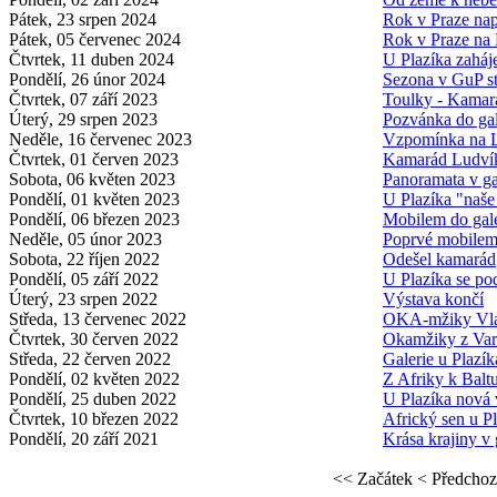
Pátek, 23 srpen 2024
Rok v Praze na
Pátek, 05 červenec 2024
Rok v Praze na 
Čtvrtek, 11 duben 2024
U Plazíka zaháj
Pondělí, 26 únor 2024
Sezona v GuP st
Čtvrtek, 07 září 2023
Toulky - Kamar
Úterý, 29 srpen 2023
Pozvánka do gal
Neděle, 16 červenec 2023
Vzpomínka na 
Čtvrtek, 01 červen 2023
Kamarád Ludvík 
Sobota, 06 květen 2023
Panoramata v ga
Pondělí, 01 květen 2023
U Plazíka "naš
Pondělí, 06 březen 2023
Mobilem do gale
Neděle, 05 únor 2023
Poprvé mobile
Sobota, 22 říjen 2022
Odešel kamarád
Pondělí, 05 září 2022
U Plazíka se po
Úterý, 23 srpen 2022
Výstava končí
Středa, 13 červenec 2022
OKA-mžiky Vlad
Čtvrtek, 30 červen 2022
Okamžiky z Va
Středa, 22 červen 2022
Galerie u Plazík
Pondělí, 02 květen 2022
Z Afriky k Balt
Pondělí, 25 duben 2022
U Plazíka nová 
Čtvrtek, 10 březen 2022
Africký sen u P
Pondělí, 20 září 2021
Krása krajiny v 
<< Začátek
< Předchoz