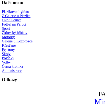
Další menu
Plazíkovo digifoto
Z Galerie u Plazíka
Okolí Peruce
Fotbal na Peruci
Sport
Židovský hřbitov
Motorky
Galerie u Kozorožce
Křesťané
Fejetony
Školy
Povídky
Volby
Černá kronika
Administrace
Odkazy
F
Mir