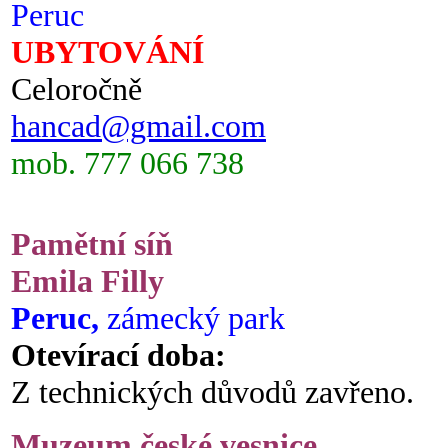
Peruc
UBYTOVÁNÍ
Celoročně
hancad@gmail.com
mob. 777 066 738
Pamětní síň
Emila Filly
Peruc,
zámecký park
Otevírací doba:
Z technických důvodů zavřeno.
Muzeum české vesnice