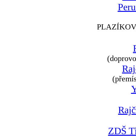
Peru
PLAZÍKOV
(doprovod
Raj
(přemís
Rajč
ZDŠ Tř