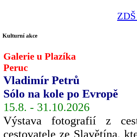
ZDŠ 
Kulturní akce
Galerie u Plazíka
Peruc
Vladimír Petrů
Sólo na kole po Evropě
15.8. - 31.10.2026
Výstava fotografií z ces
cestovatele ze Slavětína, kt