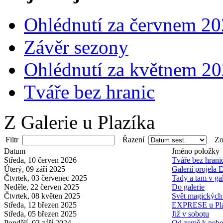
Ohlédnutí za červnem 2
Závěr sezony
Ohlédnutí za květnem 2
Tváře bez hranic
Z Galerie u Plazíka
Filtr
Řazení
Zob
Datum
Jméno položky
Středa, 10 červen 2026
Tváře bez hrani
Úterý, 09 září 2025
Galerií projela 
Čtvrtek, 03 červenec 2025
Tady a tam v gal
Neděle, 22 červen 2025
Do galerie
Čtvrtek, 08 květen 2025
Svět magických 
Středa, 12 březen 2025
EXPRESE u Pla
Středa, 05 březen 2025
Již v sobotu
Pondělí, 02 září 2024
Od země k nebes