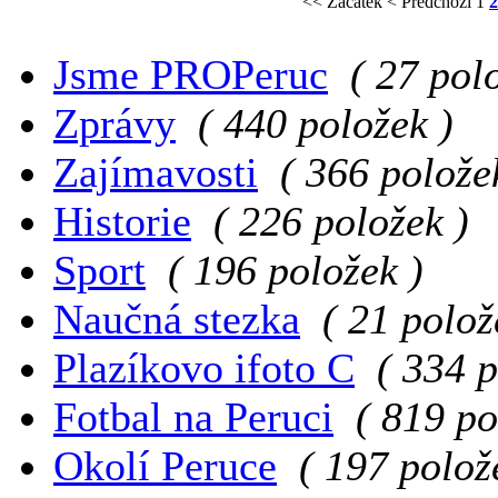
<< Začátek
< Předchozí
1
2
Jsme PROPeruc
( 27 pol
Zprávy
( 440 položek )
Zajímavosti
( 366 polože
Historie
( 226 položek )
Sport
( 196 položek )
Naučná stezka
( 21 polož
Plazíkovo ifoto C
( 334 p
Fotbal na Peruci
( 819 po
Okolí Peruce
( 197 polož