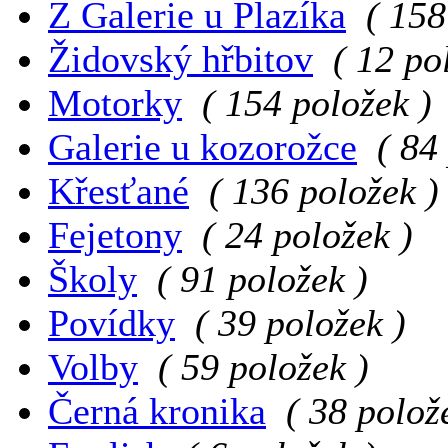
Z Galerie u Plazíka
( 158
Židovský hřbitov
( 12 po
Motorky
( 154 položek )
Galerie u kozorožce
( 84
Křesťané
( 136 položek )
Fejetony
( 24 položek )
Školy
( 91 položek )
Povídky
( 39 položek )
Volby
( 59 položek )
Černá kronika
( 38 polož