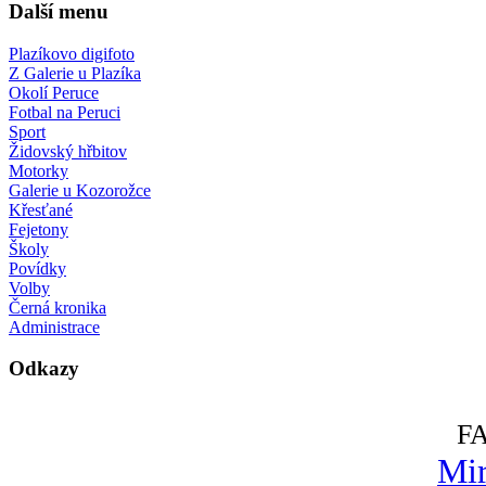
Další menu
Plazíkovo digifoto
Z Galerie u Plazíka
Okolí Peruce
Fotbal na Peruci
Sport
Židovský hřbitov
Motorky
Galerie u Kozorožce
Křesťané
Fejetony
Školy
Povídky
Volby
Černá kronika
Administrace
Odkazy
F
Mir