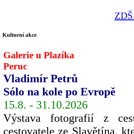
ZDŠ 
Kulturní akce
Galerie u Plazíka
Peruc
Vladimír Petrů
Sólo na kole po Evropě
15.8. - 31.10.2026
Výstava fotografií z ces
cestovatele ze Slavětína, kt