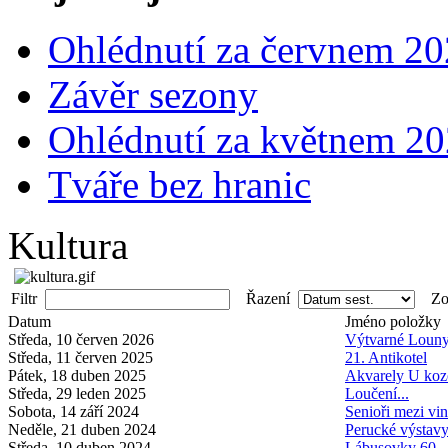
Ohlédnutí za červnem 2
Závěr sezony
Ohlédnutí za květnem 2
Tváře bez hranic
Kultura
Filtr
Řazení
Zob
Datum
Jméno položky
Středa, 10 červen 2026
Výtvarné Loun
Středa, 11 červen 2025
21. Antikotel
Pátek, 18 duben 2025
Akvarely U koz
Středa, 29 leden 2025
Loučení...
Sobota, 14 září 2024
Senioři mezi vi
Neděle, 21 duben 2024
Perucké výstavy
Středa, 10 duben 2024
Lábusovky 60