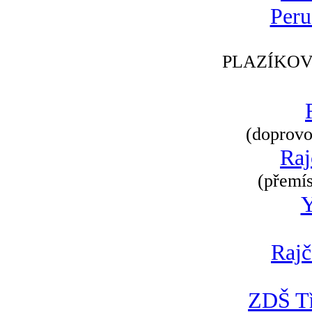
Peru
PLAZÍKOV
(doprovod
Raj
(přemís
Rajč
ZDŠ Tř