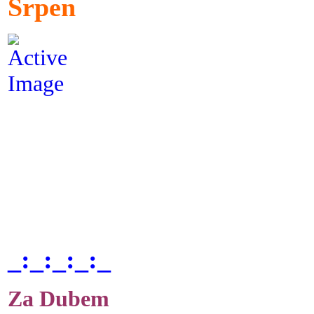
Srpen
_:_:_:_:_
Za Dubem