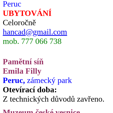
Peruc
UBYTOVÁNÍ
Celoročně
hancad@gmail.com
mob. 777 066 738
Pamětní síň
Emila Filly
Peruc,
zámecký park
Otevírací doba:
Z technických důvodů zavřeno.
Muzeum české vesnice