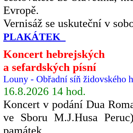
Evropě.
Vernisáž se uskuteční v sob
PLAKÁTEK
Koncert hebrejských
a sefardských písní
Louny - Obřadní síň židovského h
16.8.2026 14 hod.
Koncert v podání Dua Roman
ve Sboru M.J.Husa Peruc
památek.