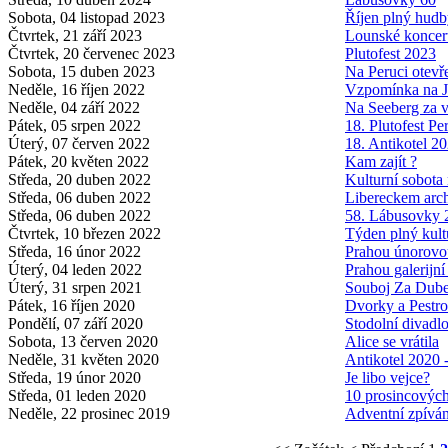
Sobota, 04 listopad 2023
Říjen plný hud
Čtvrtek, 21 září 2023
Lounské koncert
Čtvrtek, 20 červenec 2023
Plutofest 2023
Sobota, 15 duben 2023
Na Peruci otev
Neděle, 16 říjen 2022
Vzpomínka na J
Neděle, 04 září 2022
Na Seeberg za 
Pátek, 05 srpen 2022
18. Plutofest Pe
Úterý, 07 červen 2022
18. Antikotel 2
Pátek, 20 květen 2022
Kam zajít ?
Středa, 20 duben 2022
Kulturní sobota
Středa, 06 duben 2022
Libereckem archi
Středa, 06 duben 2022
58. Lábusovky 
Čtvrtek, 10 březen 2022
Týden plný kult
Středa, 16 únor 2022
Prahou únorovou
Úterý, 04 leden 2022
Prahou galerijní
Úterý, 31 srpen 2021
Souboj Za Dub
Pátek, 16 říjen 2020
Dvorky a Pestro
Pondělí, 07 září 2020
Stodolní divadlo
Sobota, 13 červen 2020
Alice se vrátila
Neděle, 31 květen 2020
Antikotel 2020 -
Středa, 19 únor 2020
Je libo vejce?
Středa, 01 leden 2020
10 prosincových
Neděle, 22 prosinec 2019
Adventní zpíván