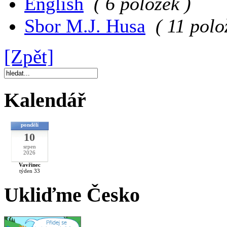
English
( 6 položek )
Sbor M.J. Husa
( 11 polo
[Zpět]
Kalendář
pondělí
10
srpen
2026
Vavřinec
týden 33
Ukliďme Česko