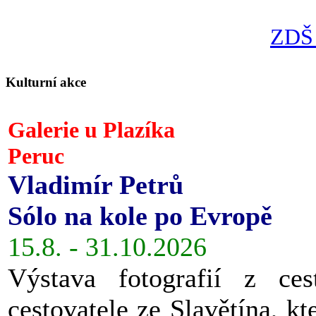
ZDŠ 
Kulturní akce
Galerie u Plazíka
Peruc
Vladimír Petrů
Sólo na kole po Evropě
15.8. - 31.10.2026
Výstava fotografií z ces
cestovatele ze Slavětína, kt