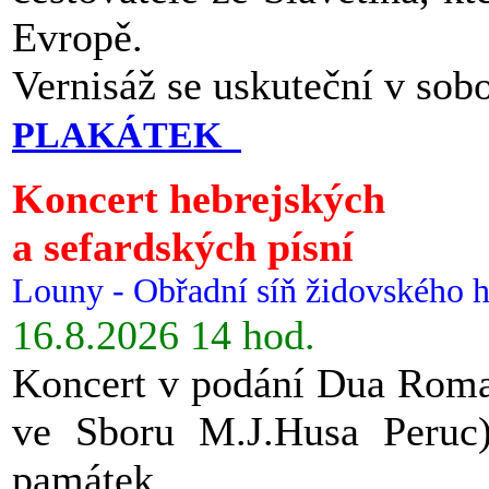
Evropě.
Vernisáž se uskuteční v sob
PLAKÁTEK
Koncert hebrejských
a sefardských písní
Louny - Obřadní síň židovského h
16.8.2026 14 hod.
Koncert v podání Dua Roman
ve Sboru M.J.Husa Peruc
památek.