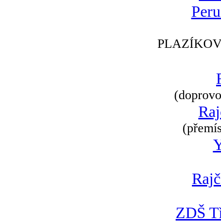
Peru
PLAZÍKOV
(doprovod
Raj
(přemís
Rajč
ZDŠ Tř