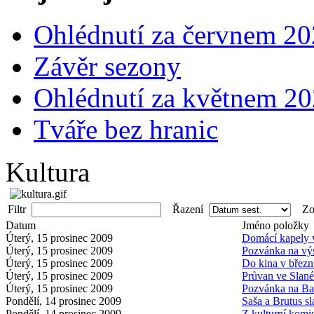
Ohlédnutí za červnem 2
Závěr sezony
Ohlédnutí za květnem 2
Tváře bez hranic
Kultura
Filtr
Řazení
Zob
Datum
Jméno položky
Úterý, 15 prosinec 2009
Domácí kapel
Úterý, 15 prosinec 2009
Pozvánka na vý
Úterý, 15 prosinec 2009
Do kina v břez
Úterý, 15 prosinec 2009
Průvan ve Slan
Úterý, 15 prosinec 2009
Pozvánka na B
Pondělí, 14 prosinec 2009
Saša a Brutus
Pondělí, 14 prosinec 2009
Z kulturní komi