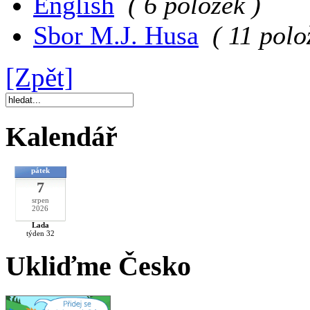
English
( 6 položek )
Sbor M.J. Husa
( 11 polo
[Zpět]
Kalendář
pátek
7
srpen
2026
Lada
týden 32
Ukliďme Česko