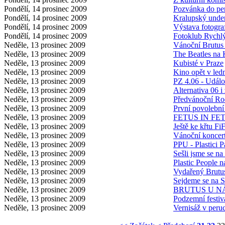
Pondělí, 14 prosinec 2009
Pozvánka do pe
Pondělí, 14 prosinec 2009
Kralupský unde
Pondělí, 14 prosinec 2009
Výstava fotogra
Pondělí, 14 prosinec 2009
Fotoklub Rychlý
Neděle, 13 prosinec 2009
Vánoční Brutus
Neděle, 13 prosinec 2009
The Beatles na 
Neděle, 13 prosinec 2009
Kubisté v Praze
Neděle, 13 prosinec 2009
Kino opět v led
Neděle, 13 prosinec 2009
PZ 4.06 - Událo
Neděle, 13 prosinec 2009
Alternativa 06 i
Neděle, 13 prosinec 2009
Předvánoční Ro
Neděle, 13 prosinec 2009
První povolební
Neděle, 13 prosinec 2009
FETUS IN FETU
Neděle, 13 prosinec 2009
Ještě ke křtu Fi
Neděle, 13 prosinec 2009
Vánoční koncer
Neděle, 13 prosinec 2009
PPU - Plastici P
Neděle, 13 prosinec 2009
Sešli jsme se n
Neděle, 13 prosinec 2009
Plastic People 
Neděle, 13 prosinec 2009
Vydařený Brutu
Neděle, 13 prosinec 2009
Sejdeme se na 
Neděle, 13 prosinec 2009
BRUTUS U N
Neděle, 13 prosinec 2009
Podzemní festiv
Neděle, 13 prosinec 2009
Vernisáž v peru