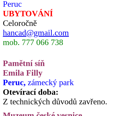
Peruc
UBYTOVÁNÍ
Celoročně
hancad@gmail.com
mob. 777 066 738
Pamětní síň
Emila Filly
Peruc,
zámecký park
Otevírací doba:
Z technických důvodů zavřeno.
Muzeum české vesnice