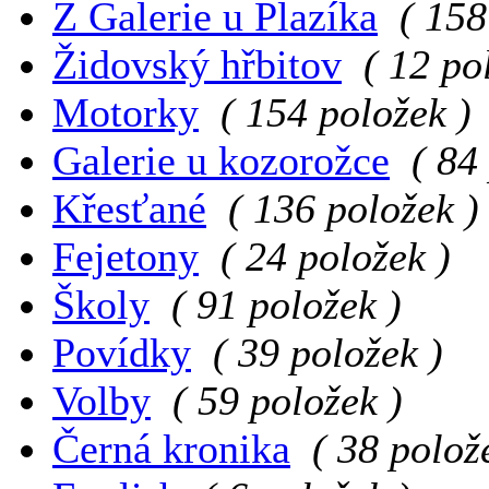
Z Galerie u Plazíka
( 158
Židovský hřbitov
( 12 po
Motorky
( 154 položek )
Galerie u kozorožce
( 84
Křesťané
( 136 položek )
Fejetony
( 24 položek )
Školy
( 91 položek )
Povídky
( 39 položek )
Volby
( 59 položek )
Černá kronika
( 38 polož