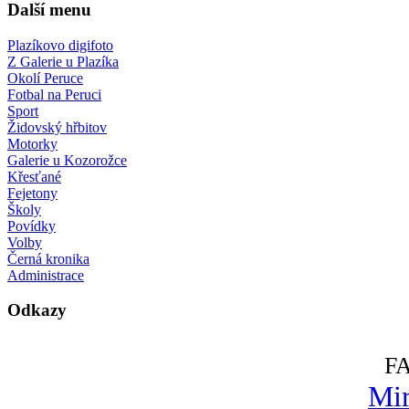
Další menu
Plazíkovo digifoto
Z Galerie u Plazíka
Okolí Peruce
Fotbal na Peruci
Sport
Židovský hřbitov
Motorky
Galerie u Kozorožce
Křesťané
Fejetony
Školy
Povídky
Volby
Černá kronika
Administrace
Odkazy
F
Mir