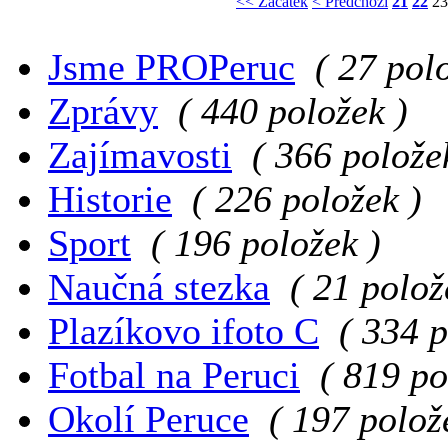
<< Začátek
< Předchozí
21
22
23
Jsme PROPeruc
( 27 pol
Zprávy
( 440 položek )
Zajímavosti
( 366 polože
Historie
( 226 položek )
Sport
( 196 položek )
Naučná stezka
( 21 polož
Plazíkovo ifoto C
( 334 p
Fotbal na Peruci
( 819 po
Okolí Peruce
( 197 polož