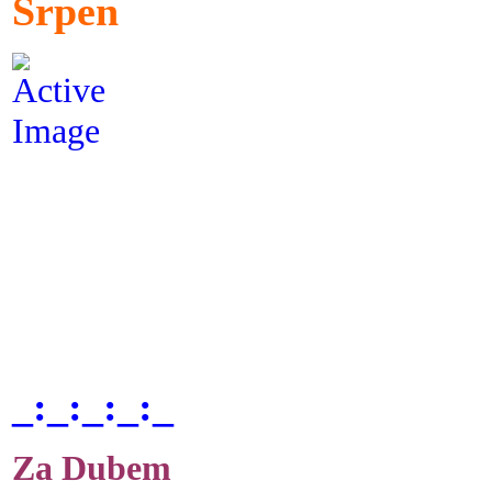
Srpen
_:_:_:_:_
Za Dubem