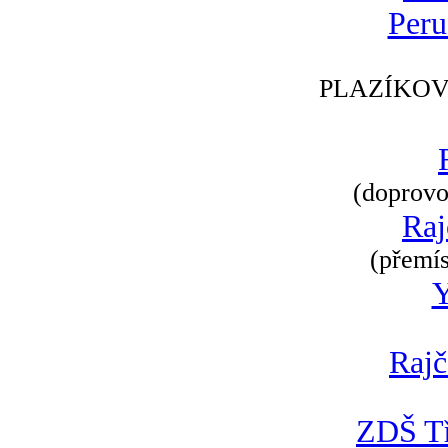
Peru
PLAZÍKOV
(doprovod
Raj
(přemís
Rajč
ZDŠ Tř