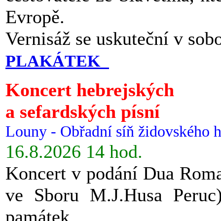
Evropě.
Vernisáž se uskuteční v sob
PLAKÁTEK
Koncert hebrejských
a sefardských písní
Louny - Obřadní síň židovského h
16.8.2026 14 hod.
Koncert v podání Dua Roman
ve Sboru M.J.Husa Peruc
památek.