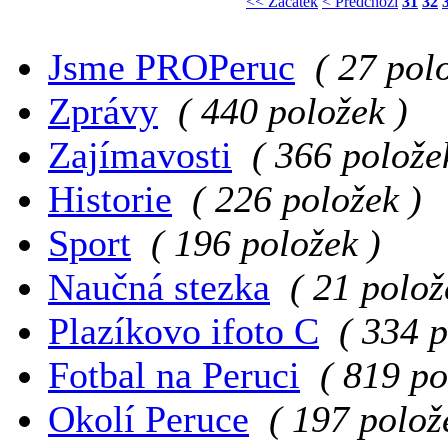
<< Začátek
< Předchozí
31
32
Jsme PROPeruc
( 27 pol
Zprávy
( 440 položek )
Zajímavosti
( 366 polože
Historie
( 226 položek )
Sport
( 196 položek )
Naučná stezka
( 21 polož
Plazíkovo ifoto C
( 334 p
Fotbal na Peruci
( 819 po
Okolí Peruce
( 197 polož