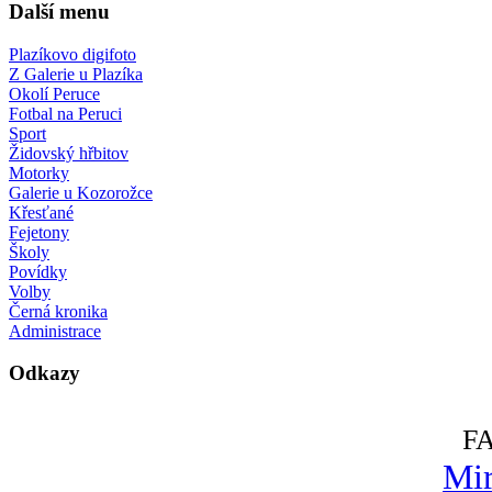
Další menu
Plazíkovo digifoto
Z Galerie u Plazíka
Okolí Peruce
Fotbal na Peruci
Sport
Židovský hřbitov
Motorky
Galerie u Kozorožce
Křesťané
Fejetony
Školy
Povídky
Volby
Černá kronika
Administrace
Odkazy
F
Mir