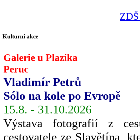
ZDŠ 
Kulturní akce
Galerie u Plazíka
Peruc
Vladimír Petrů
Sólo na kole po Evropě
15.8. - 31.10.2026
Výstava fotografií z ces
cestovatele ze Slavětína, kt