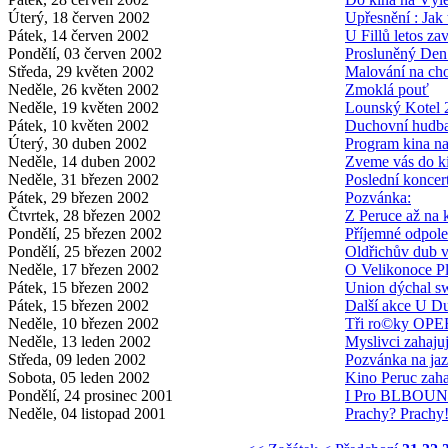
Úterý, 18 červen 2002
Upřesnění : Jak
Pátek, 14 červen 2002
U Fillů letos za
Pondělí, 03 červen 2002
Prosluněný Den 
Středa, 29 květen 2002
Malování na cho
Neděle, 26 květen 2002
Zmoklá pouť
Neděle, 19 květen 2002
Lounský Kotel 
Pátek, 10 květen 2002
Duchovní hudba 
Úterý, 30 duben 2002
Program kina na
Neděle, 14 duben 2002
Zveme vás do ki
Neděle, 31 březen 2002
Poslední konce
Pátek, 29 březen 2002
Pozvánka:
Čtvrtek, 28 březen 2002
Z Peruce až na 
Pondělí, 25 březen 2002
Příjemné odpol
Pondělí, 25 březen 2002
Oldřichův dub v 
Neděle, 17 březen 2002
O Velikonoce Pl
Pátek, 15 březen 2002
Union dýchal s
Pátek, 15 březen 2002
Další akce U D
Neděle, 10 březen 2002
Tři ro©ky OPER
Neděle, 13 leden 2002
Myslivci zahajuj
Středa, 09 leden 2002
Pozvánka na ja
Sobota, 05 leden 2002
Kino Peruc zaha
Pondělí, 24 prosinec 2001
I Pro BLBOUN
Neděle, 04 listopad 2001
Prachy? Prachy