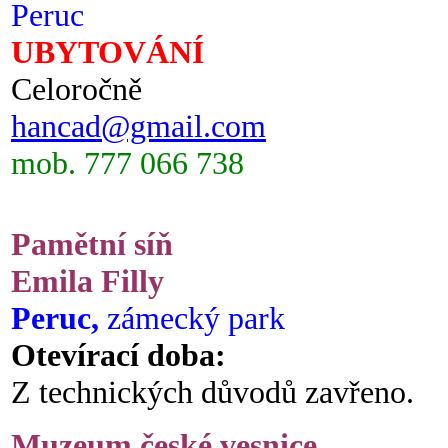
Peruc
UBYTOVÁNÍ
Celoročně
hancad@gmail.com
mob. 777 066 738
Pamětní síň
Emila Filly
Peruc,
zámecký park
Otevírací doba:
Z technických důvodů zavřeno.
Muzeum české vesnice