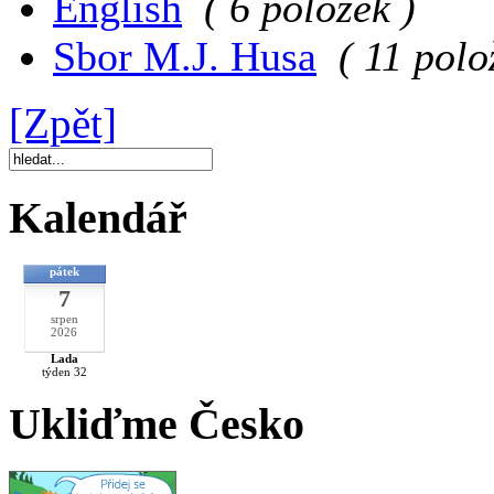
English
( 6 položek )
Sbor M.J. Husa
( 11 polo
[Zpět]
Kalendář
pátek
7
srpen
2026
Lada
týden 32
Ukliďme Česko