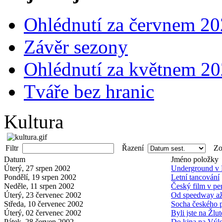
Ohlédnutí za červnem 2
Závěr sezony
Ohlédnutí za květnem 2
Tváře bez hranic
Kultura
Filtr
Řazení
Zob
Datum
Jméno položky
Úterý, 27 srpen 2002
Underground v 
Pondělí, 19 srpen 2002
Letní tancování
Neděle, 11 srpen 2002
Český film v pe
Úterý, 23 červenec 2002
Od speedway až
Středa, 10 červenec 2002
Socha českého p
Úterý, 02 červenec 2002
Byli jste na Žlu
Pátek, 28 červen 2002
Do kina na Výle