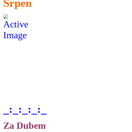
Srpen
_:_:_:_:_
Za Dubem