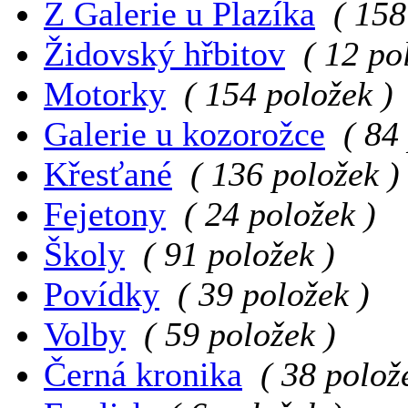
Z Galerie u Plazíka
( 158
Židovský hřbitov
( 12 po
Motorky
( 154 položek )
Galerie u kozorožce
( 84
Křesťané
( 136 položek )
Fejetony
( 24 položek )
Školy
( 91 položek )
Povídky
( 39 položek )
Volby
( 59 položek )
Černá kronika
( 38 polož