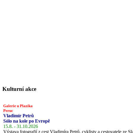
Kulturní akce
Galerie u Plazíka
Peruc
Vladimír Petrů
Sólo na kole po Evropě
15.8. - 31.10.2026
Výstava fotografií z cest Vladimíra Petrů, cyklisty a cestovatele ze Sl