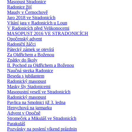
Masopust Stradonice
Radonice žijí
Maudy v Černochově
Jaro 2018 ve Stradonicích
Vítání jara v Radonicích u Loun
V Radonicích před Velikonocemi
MASOPUST 2016 VE STRADONICÍCH
Opočenský advent
Radoničtí žáčci
Pátecký zámek se otevírá
Za Oldřichem a Boženou
Zpátky do školy
II. Pochod za Oldřichem a Boženou
Naučná stezka Radonice
Beseda s jubilantem
Radonický masopust
Masky šly Stadonicemi
Masopustní veselí ve Stradonicích
Radonický masopust
Pavlica na Smolnici již 3. ledna
Henychová na jarmarku
Advent v Opočně
Stromeček a Mikuláš ve Stradonicích
Parakuláš
Pozvánky na poslení víkend prázdnin