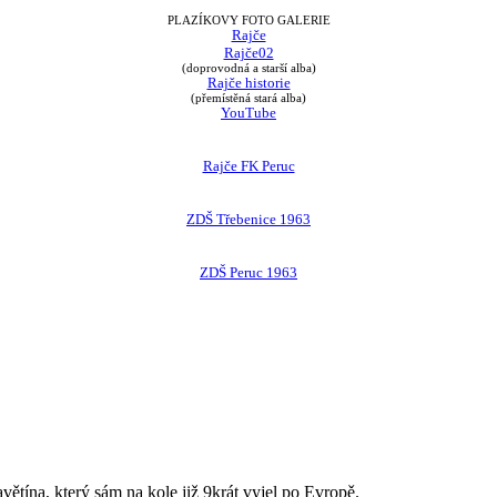
PLAZÍKOVY FOTO GALERIE
Rajče
Rajče02
(doprovodná a starší alba)
Rajče historie
(přemístěná stará alba)
YouTube
Rajče FK Peruc
ZDŠ Třebenice 1963
ZDŠ Peruc 1963
avětína, který sám na kole již 9krát vyjel po Evropě.