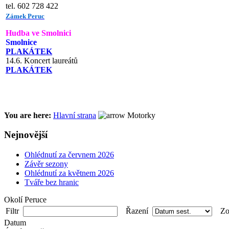
tel. 602 728 422
Zámek Peruc
Hudba ve Smolnici
Smolnice
PLAKÁTEK
14.6. Koncert laureátů
PLAKÁTEK
You are here:
Hlavní strana
Motorky
Nejnovější
Ohlédnutí za červnem 2026
Závěr sezony
Ohlédnutí za květnem 2026
Tváře bez hranic
Okolí Peruce
Filtr
Řazení
Zob
Datum