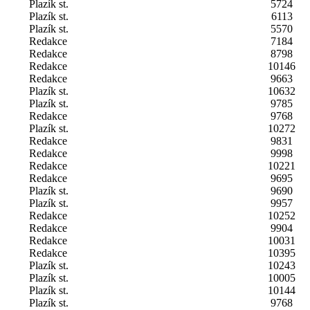
Plazík st.
5724
Plazík st.
6113
Plazík st.
5570
Redakce
7184
Redakce
8798
Redakce
10146
Redakce
9663
Plazík st.
10632
Plazík st.
9785
Redakce
9768
Plazík st.
10272
Redakce
9831
Redakce
9998
Redakce
10221
Redakce
9695
Plazík st.
9690
Plazík st.
9957
Redakce
10252
Redakce
9904
Redakce
10031
Redakce
10395
Plazík st.
10243
Plazík st.
10005
Plazík st.
10144
Plazík st.
9768