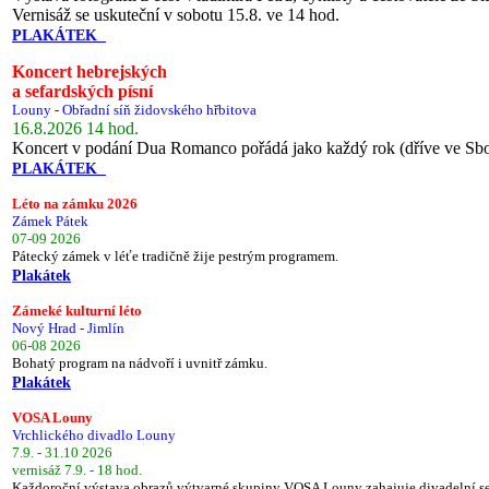
Vernisáž se uskuteční v sobotu 15.8. ve 14 hod.
PLAKÁTEK
Koncert hebrejských
a sefardských písní
Louny - Obřadní síň židovského hřbitova
16.8.2026 14 hod.
Koncert v podání Dua Romanco pořádá jako každý rok (dříve ve Sb
PLAKÁTEK
Léto na zámku 2026
Zámek Pátek
07-09 2026
Pátecký zámek v léťe tradičně žije pestrým programem.
Plakátek
Zámeké kulturní léto
Nový Hrad - Jimlín
06-08 2026
Bohatý program na nádvoří i uvnitř zámku.
Plakátek
VOSA Louny
Vrchlického divadlo Louny
7.9. - 31.10 2026
vernisáž 7.9. - 18 hod.
Každoroční výstava obrazů výtvarné skupiny VOSA Louny zahajuje divadelní s