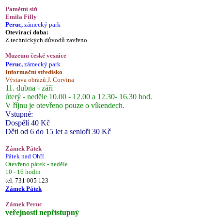
Pamětní síň
Emila Filly
Peruc,
zámecký park
Otevírací doba:
Z technických důvodů zavřeno.
Muzeum české vesnice
Peruc,
zámecký park
Informační středisko
Výstava obrazů J. Corvina
11. dubna - září
úterý - neděle 10.00 - 12.00 a 12.30- 16.30 hod.
V říjnu je otevřeno pouze o víkendech.
Vstupné:
Dospělí 40 Kč
Děti od 6 do 15 let a senioři 30 Kč
Zámek Pátek
Pátek nad Ohří
Otevřeno pátek - neděle
10 - 16 hodin
tel. 731 005 123
Zámek Pátek
Zámek Peruc
veřejnosti nepřístupný