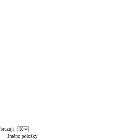
razuji
Jméno položky