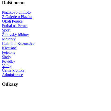
Další menu
Plazíkovo digifoto
Z Galerie u Plazíka
Okolí Peruce
Fotbal na Peruci
Sport
Židovský hřbitov
Motorky
Galerie u Kozorožce
Křesťané
Fejetony
Školy
Povídky
Volby
Černá kronika
Administrace
Odkazy