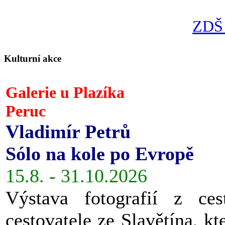
ZDŠ 
Kulturní akce
Galerie u Plazíka
Peruc
Vladimír Petrů
Sólo na kole po Evropě
15.8. - 31.10.2026
Výstava fotografií z ces
cestovatele ze Slavětína, kt