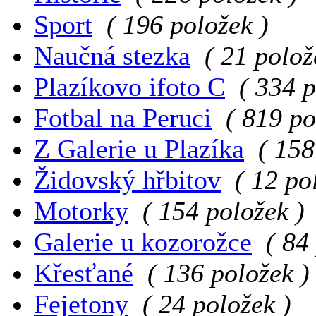
Sport
( 196 položek )
Naučná stezka
( 21 polož
Plazíkovo ifoto C
( 334 p
Fotbal na Peruci
( 819 po
Z Galerie u Plazíka
( 158
Židovský hřbitov
( 12 po
Motorky
( 154 položek )
Galerie u kozorožce
( 84
Křesťané
( 136 položek )
Fejetony
( 24 položek )