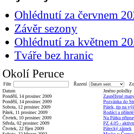
Ohlédnutí za červnem 2
Závěr sezony
Ohlédnutí za květnem 2
Tváře bez hranic
Okolí Peruce
Filtr
Řazení
Zob
Datum
Jméno položky
Pondělí, 14 prosinec 2009
Zasněžené map
Pondělí, 14 prosinec 2009
Pozvánka do St
Sobota, 12 prosinec 2009
Pátek, tip na výl
Pátek, 11 prosinec 2009
Rodáci a přátelé
Čtvrtek, 10 prosinec 2009
Na Pátku připrav
Středa, 02 prosinec 2009
PZ 4.05 - aktivn
Čtvrtek, 22 říjen 2009
Pátecký zámek
Sobota, 22 březen 2003
Masky v Černo