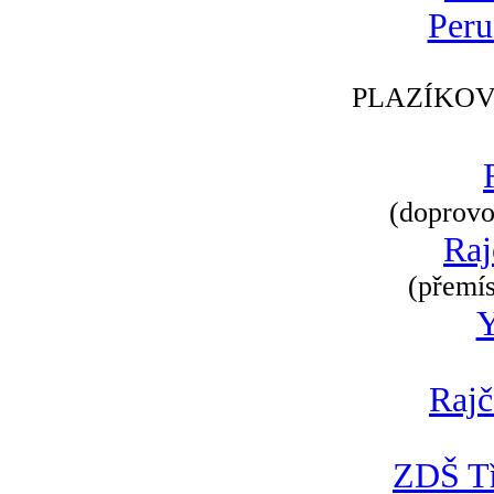
Peru
PLAZÍKOV
(doprovod
Raj
(přemís
Rajč
ZDŠ Tř