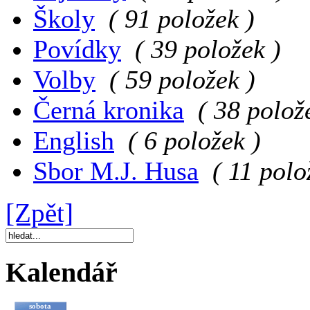
Školy
( 91 položek )
Povídky
( 39 položek )
Volby
( 59 položek )
Černá kronika
( 38 polož
English
( 6 položek )
Sbor M.J. Husa
( 11 polo
[Zpět]
Kalendář
sobota