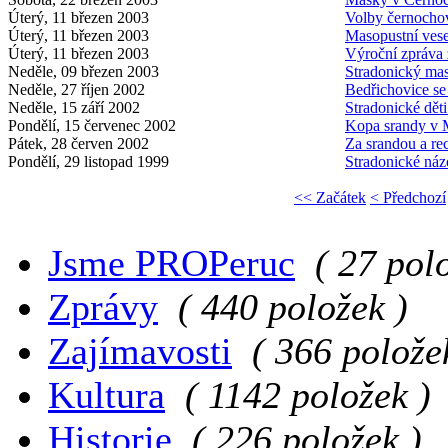
Úterý, 11 březen 2003
Volby černochov
Úterý, 11 březen 2003
Masopustní ves
Úterý, 11 březen 2003
Výroční zpráva
Neděle, 09 březen 2003
Stradonický ma
Neděle, 27 říjen 2002
Bedřichovice se
Neděle, 15 září 2002
Stradonické děti
Pondělí, 15 červenec 2002
Kopa srandy v 
Pátek, 28 červen 2002
Za srandou a re
Pondělí, 29 listopad 1999
Stradonické náz
<< Začátek
< Předchozí
Jsme PROPeruc
( 27 pol
Zprávy
( 440 položek )
Zajímavosti
( 366 polože
Kultura
( 1142 položek )
Historie
( 226 položek )