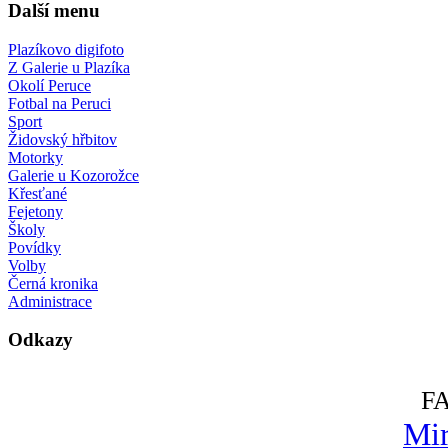
Další menu
Plazíkovo digifoto
Z Galerie u Plazíka
Okolí Peruce
Fotbal na Peruci
Sport
Židovský hřbitov
Motorky
Galerie u Kozorožce
Křesťané
Fejetony
Školy
Povídky
Volby
Černá kronika
Administrace
Odkazy
F
Mir