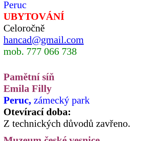
Peruc
UBYTOVÁNÍ
Celoročně
hancad@gmail.com
mob. 777 066 738
Pamětní síň
Emila Filly
Peruc,
zámecký park
Otevírací doba:
Z technických důvodů zavřeno.
Muzeum české vesnice