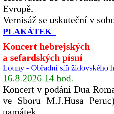
Evropě.
Vernisáž se uskuteční v sob
PLAKÁTEK
Koncert hebrejských
a sefardských písní
Louny - Obřadní síň židovského h
16.8.2026 14 hod.
Koncert v podání Dua Roman
ve Sboru M.J.Husa Peruc
památek.