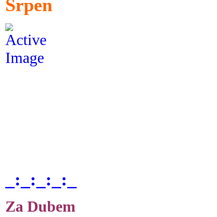
Srpen
_:_:_:_:_
Za Dubem