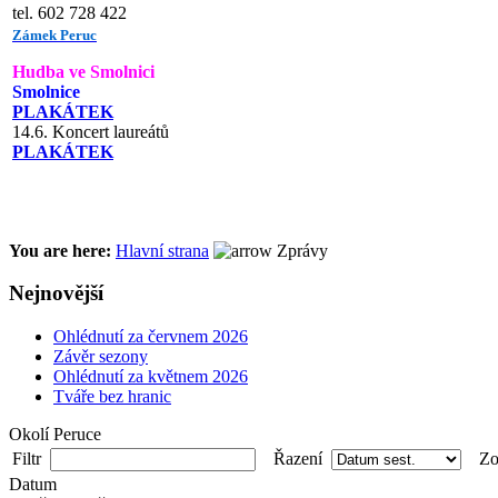
tel. 602 728 422
Zámek Peruc
Hudba ve Smolnici
Smolnice
PLAKÁTEK
14.6. Koncert laureátů
PLAKÁTEK
You are here:
Hlavní strana
Zprávy
Nejnovější
Ohlédnutí za červnem 2026
Závěr sezony
Ohlédnutí za květnem 2026
Tváře bez hranic
Okolí Peruce
Filtr
Řazení
Zob
Datum