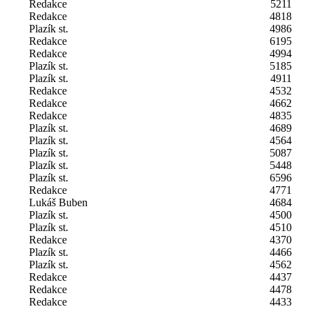
Redakce
5211
Redakce
4818
Plazík st.
4986
Redakce
6195
Redakce
4994
Plazík st.
5185
Plazík st.
4911
Redakce
4532
Redakce
4662
Redakce
4835
Plazík st.
4689
Plazík st.
4564
Plazík st.
5087
Plazík st.
5448
Plazík st.
6596
Redakce
4771
Lukáš Buben
4684
Plazík st.
4500
Plazík st.
4510
Redakce
4370
Plazík st.
4466
Plazík st.
4562
Redakce
4437
Redakce
4478
Redakce
4433