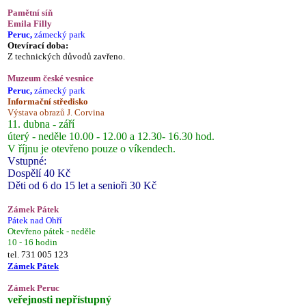
Pamětní síň
Emila Filly
Peruc,
zámecký park
Otevírací doba:
Z technických důvodů zavřeno.
Muzeum české vesnice
Peruc,
zámecký park
Informační středisko
Výstava obrazů J. Corvina
11. dubna - září
úterý - neděle 10.00 - 12.00 a 12.30- 16.30 hod.
V říjnu je otevřeno pouze o víkendech.
Vstupné:
Dospělí 40 Kč
Děti od 6 do 15 let a senioři 30 Kč
Zámek Pátek
Pátek nad Ohří
Otevřeno pátek - neděle
10 - 16 hodin
tel. 731 005 123
Zámek Pátek
Zámek Peruc
veřejnosti nepřístupný