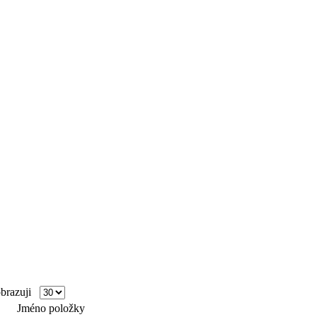
razuji
Jméno položky