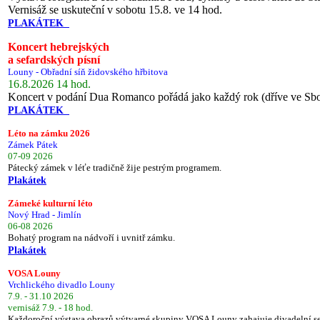
Vernisáž se uskuteční v sobotu 15.8. ve 14 hod.
PLAKÁTEK
Koncert hebrejských
a sefardských písní
Louny - Obřadní síň židovského hřbitova
16.8.2026 14 hod.
Koncert v podání Dua Romanco pořádá jako každý rok (dříve ve Sb
PLAKÁTEK
Léto na zámku 2026
Zámek Pátek
07-09 2026
Pátecký zámek v léťe tradičně žije pestrým programem.
Plakátek
Zámeké kulturní léto
Nový Hrad - Jimlín
06-08 2026
Bohatý program na nádvoří i uvnitř zámku.
Plakátek
VOSA Louny
Vrchlického divadlo Louny
7.9. - 31.10 2026
vernisáž 7.9. - 18 hod.
Každoroční výstava obrazů výtvarné skupiny VOSA Louny zahajuje divadelní s