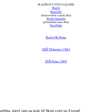
PLAZÍKOVY FOTO GALERIE
Rajče
Rajče02
(doprovodná a starší alba)
Rajče historie
(přemístěná stará alba)
YouTube
Rajče FK Peruc
ZDŠ Třebenice 1963
ZDŠ Peruc 1963
avětína, který sám na kole již 9krát vyjel po Evropě.