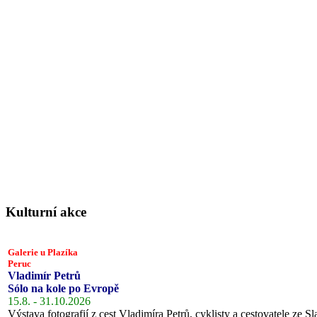
Kulturní akce
Galerie u Plazíka
Peruc
Vladimír Petrů
Sólo na kole po Evropě
15.8. - 31.10.2026
Výstava fotografií z cest Vladimíra Petrů, cyklisty a cestovatele ze Sl