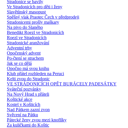
Stradonice se bavily
Ve Stradonicích pro děti i ženy
Slavětínský masopust
Spěšný vlak Praotec Čech v předprodeji
Stradonicemi prošly maškary
Na pivo do Slaného
Benedikt Roezl ve Stradonicích
Roezl ve Stradonicích
Stradonické aranžování
Adventní trhy
Opočenský advent
Po-čtení se strachem
Jak se co dělá
Opočno má svou knihu
Klub přátel rozhleden na Peruci
Kelti zvou do Stradonic
VE STRÁDONICÍCH OPĚT BURÁCELY PADESÁTKY
Sváteční pozvánky
Na Nový Hrad s přáteli
Koštické akce
Kostel v Košticích
Nad Pátkem zazní zvon
Svěcení na Pátku
Pátecké ženy zvou mezi knoflíky
Za kuličkami do Koštic