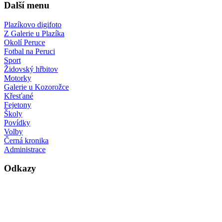
Další menu
Plazíkovo digifoto
Z Galerie u Plazíka
Okolí Peruce
Fotbal na Peruci
Sport
Židovský hřbitov
Motorky
Galerie u Kozorožce
Křesťané
Fejetony
Školy
Povídky
Volby
Černá kronika
Administrace
Odkazy