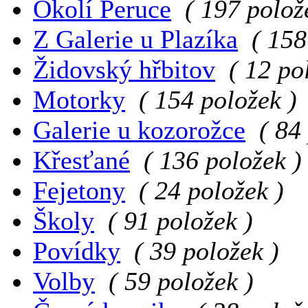
Okolí Peruce
( 197 polož
Z Galerie u Plazíka
( 158
Židovský hřbitov
( 12 po
Motorky
( 154 položek )
Galerie u kozorožce
( 84
Křesťané
( 136 položek )
Fejetony
( 24 položek )
Školy
( 91 položek )
Povídky
( 39 položek )
Volby
( 59 položek )