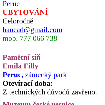
Peruc
UBYTOVÁNÍ
Celoročně
hancad@gmail.com
mob. 777 066 738
Pamětní síň
Emila Filly
Peruc,
zámecký park
Otevírací doba:
Z technických důvodů zavřeno.
Muzeum české vesnice