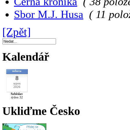
Černá kronika
( 38 polož
Sbor M.J. Husa
( 11 polo
[Zpět]
Kalendář
sobota
8
srpen
2026
Soběslav
týden 32
Ukliďme Česko