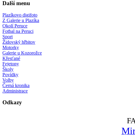
Další menu
Plazíkovo digifoto
Z Galerie u Plazíka
Okolí Peruce
Fotbal na Peruci
Sport
Židovský hřbitov
Motorky
Galerie u Kozorožce
Křesťané
Fejetony
Školy
Povídky
Volby
Černá kronika
Administrace
Odkazy
F
Mir