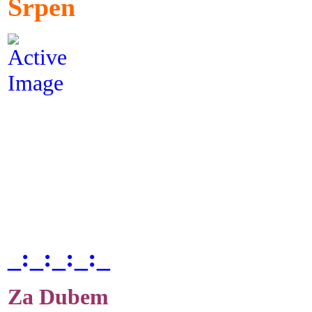
Srpen
_:_:_:_:_
Za Dubem