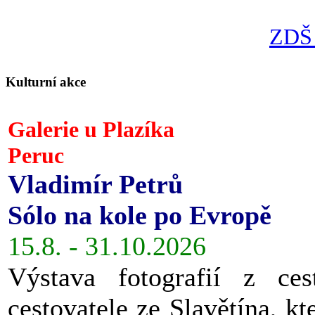
ZDŠ 
Kulturní akce
Galerie u Plazíka
Peruc
Vladimír Petrů
Sólo na kole po Evropě
15.8. - 31.10.2026
Výstava fotografií z ces
cestovatele ze Slavětína, kt