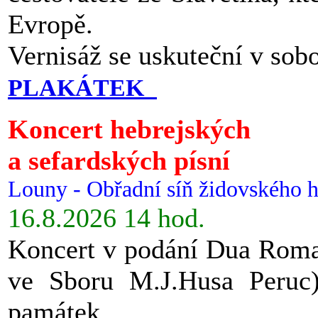
Evropě.
Vernisáž se uskuteční v sob
PLAKÁTEK
Koncert hebrejských
a sefardských písní
Louny - Obřadní síň židovského h
16.8.2026 14 hod.
Koncert v podání Dua Roman
ve Sboru M.J.Husa Peruc
památek.