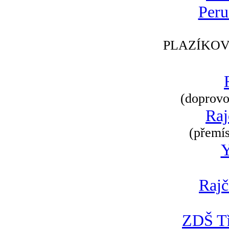
Peru
PLAZÍKOV
(doprovod
Raj
(přemís
Rajč
ZDŠ Tř