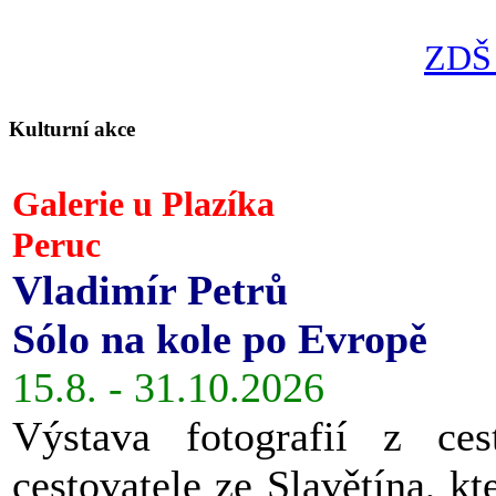
ZDŠ 
Kulturní akce
Galerie u Plazíka
Peruc
Vladimír Petrů
Sólo na kole po Evropě
15.8. - 31.10.2026
Výstava fotografií z ces
cestovatele ze Slavětína, kt