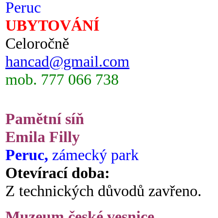
Peruc
UBYTOVÁNÍ
Celoročně
hancad@gmail.com
mob. 777 066 738
Pamětní síň
Emila Filly
Peruc,
zámecký park
Otevírací doba:
Z technických důvodů zavřeno.
Muzeum české vesnice