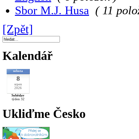
Sbor M.J. Husa
( 11 polo
[Zpět]
Kalendář
sobota
8
srpen
2026
Soběslav
týden 32
Ukliďme Česko