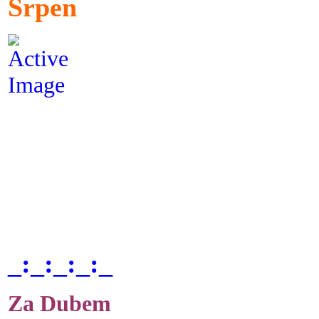
Srpen
_:_:_:_:_
Za Dubem