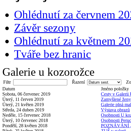
Ohlédnutí za červnem 2
Závěr sezony
Ohlédnutí za květnem 2
Tváře bez hranic
Galerie u kozorožce
Filtr
Řazení
Zob
Datum
Jméno položky
Sobota, 06 červenec 2019
Cesty v Galerii
Úterý, 11 červen 2019
Zamyšlené ženy 
Úterý, 21 květen 2019
Galerie plná mal
Středa, 24 duben 2019
Výstava obrazů
Neděle, 15 červenec 2018
Osobnosti U ko
Úterý, 10 červenec 2018
Osobnosti Peru
Pondělí, 28 květen 2018
POZNÁVÁNÍ ,T
Pátek, 25 květen 2018
ZUŠ v galerii