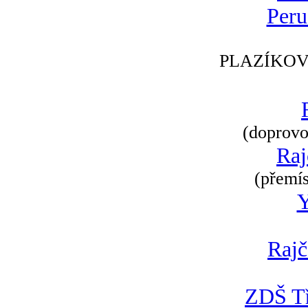
Peru
PLAZÍKOV
(doprovod
Raj
(přemís
Rajč
ZDŠ Tř