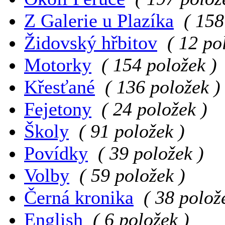
Z Galerie u Plazíka
( 158
Židovský hřbitov
( 12 po
Motorky
( 154 položek )
Křesťané
( 136 položek )
Fejetony
( 24 položek )
Školy
( 91 položek )
Povídky
( 39 položek )
Volby
( 59 položek )
Černá kronika
( 38 polož
English
( 6 položek )