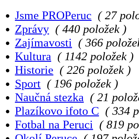
Jsme PROPeruc
( 27 pol
Zprávy
( 440 položek )
Zajímavosti
( 366 polože
Kultura
( 1142 položek )
Historie
( 226 položek )
Sport
( 196 položek )
Naučná stezka
( 21 polož
Plazíkovo ifoto C
( 334 p
Fotbal na Peruci
( 819 po
Okolí Peruce
( 197 polož