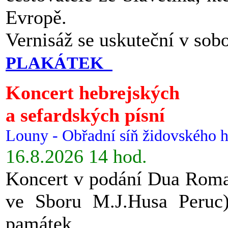
Evropě.
Vernisáž se uskuteční v sob
PLAKÁTEK
Koncert hebrejských
a sefardských písní
Louny - Obřadní síň židovského h
16.8.2026 14 hod.
Koncert v podání Dua Roman
ve Sboru M.J.Husa Peruc
památek.