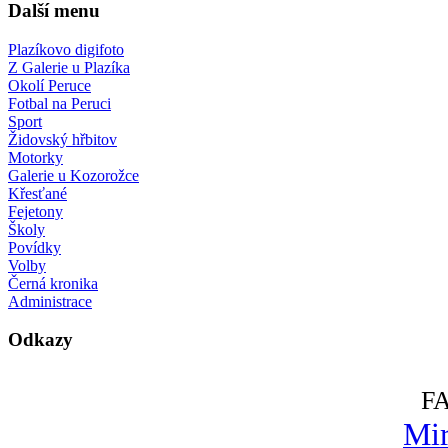
Další menu
Plazíkovo digifoto
Z Galerie u Plazíka
Okolí Peruce
Fotbal na Peruci
Sport
Židovský hřbitov
Motorky
Galerie u Kozorožce
Křesťané
Fejetony
Školy
Povídky
Volby
Černá kronika
Administrace
Odkazy
F
Mir