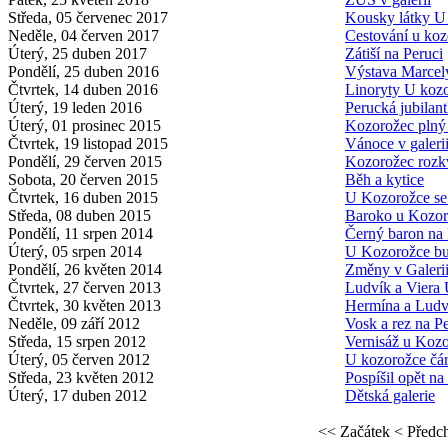
Středa, 05 červenec 2017
Kousky látky U
Neděle, 04 červen 2017
Cestování u koz
Úterý, 25 duben 2017
Zátiší na Peruci
Pondělí, 25 duben 2016
Výstava Marcel
Čtvrtek, 14 duben 2016
Linoryty U koz
Úterý, 19 leden 2016
Perucká jubilan
Úterý, 01 prosinec 2015
Kozorožec plný
Čtvrtek, 19 listopad 2015
Vánoce v galeri
Pondělí, 29 červen 2015
Kozorožec rozk
Sobota, 20 červen 2015
Běh a kytice
Čtvrtek, 16 duben 2015
U Kozorožce s
Středa, 08 duben 2015
Baroko u Kozor
Pondělí, 11 srpen 2014
Černý baron na 
Úterý, 05 srpen 2014
U Kozorožce bu
Pondělí, 26 květen 2014
Změny v Galeri
Čtvrtek, 27 červen 2013
Ludvík a Viera
Čtvrtek, 30 květen 2013
Hermína a Ludv
Neděle, 09 září 2012
Vosk a rez na P
Středa, 15 srpen 2012
Vernisáž u Koz
Úterý, 05 červen 2012
U kozorožce čár
Středa, 23 květen 2012
Pospíšil opět na
Úterý, 17 duben 2012
Dětská galerie
<< Začátek
< Předc