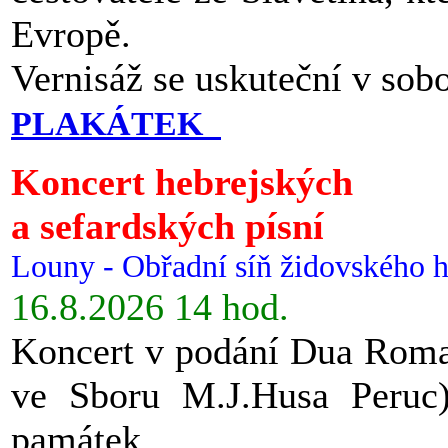
Evropě.
Vernisáž se uskuteční v sob
PLAKÁTEK
Koncert hebrejských
a sefardských písní
Louny - Obřadní síň židovského h
16.8.2026 14 hod.
Koncert v podání Dua Roman
ve Sboru M.J.Husa Peruc
památek.