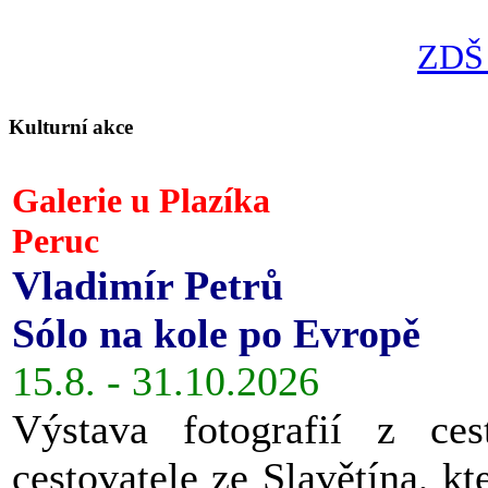
ZDŠ 
Kulturní akce
Galerie u Plazíka
Peruc
Vladimír Petrů
Sólo na kole po Evropě
15.8. - 31.10.2026
Výstava fotografií z ces
cestovatele ze Slavětína, kt