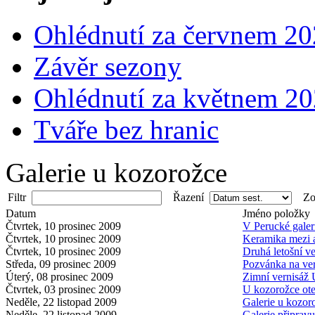
Ohlédnutí za červnem 2
Závěr sezony
Ohlédnutí za květnem 2
Tváře bez hranic
Galerie u kozorožce
Filtr
Řazení
Zob
Datum
Jméno položky
Čtvrtek, 10 prosinec 2009
V Perucké galeri
Čtvrtek, 10 prosinec 2009
Keramika mezi 
Čtvrtek, 10 prosinec 2009
Druhá letošní v
Středa, 09 prosinec 2009
Pozvánka na ver
Úterý, 08 prosinec 2009
Zimní vernisáž
Čtvrtek, 03 prosinec 2009
U kozorožce ote
Neděle, 22 listopad 2009
Galerie u kozor
Neděle, 22 listopad 2009
Galerie připravu