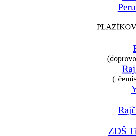
Peru
PLAZÍKOV
(doprovod
Raj
(přemís
Rajč
ZDŠ Tř