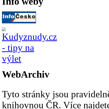
Info weby
WebArchiv
Tyto stránky jsou pravidel
knihovnou ČR. Více najde