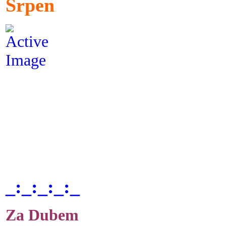
Srpen
_:_:_:_:_
Za Dubem