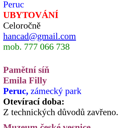
Peruc
UBYTOVÁNÍ
Celoročně
hancad@gmail.com
mob. 777 066 738
Pamětní síň
Emila Filly
Peruc,
zámecký park
Otevírací doba:
Z technických důvodů zavřeno.
Muzeum české vesnice