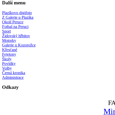
Další menu
Plazíkovo digifoto
Z Galerie u Plazíka
Okolí Peruce
Fotbal na Peruci
Sport
Židovský hřbitov
Motorky
Galerie u Kozorožce
Křesťané
Fejetony
Školy
Povídky
Volby
Černá kronika
Administrace
Odkazy
F
Mir