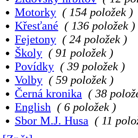
Motorky
( 154 položek )
Křesťané
( 136 položek )
Fejetony
( 24 položek )
Školy
( 91 položek )
Povídky
( 39 položek )
Volby
( 59 položek )
Černá kronika
( 38 polož
English
( 6 položek )
Sbor M.J. Husa
( 11 polo