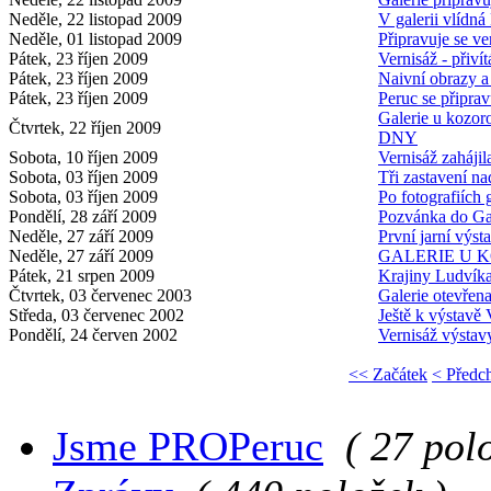
Neděle, 22 listopad 2009
V galerii vlídná
Neděle, 01 listopad 2009
Připravuje se ve
Pátek, 23 říjen 2009
Vernisáž - přivít
Pátek, 23 říjen 2009
Naivní obrazy a
Pátek, 23 říjen 2009
Peruc se připrav
Galerie u kozo
Čtvrtek, 22 říjen 2009
DNY
Sobota, 10 říjen 2009
Vernisáž zahájil
Sobota, 03 říjen 2009
Tři zastavení n
Sobota, 03 říjen 2009
Po fotografiích 
Pondělí, 28 září 2009
Pozvánka do Ga
Neděle, 27 září 2009
První jarní výst
Neděle, 27 září 2009
GALERIE U 
Pátek, 21 srpen 2009
Krajiny Ludvík
Čtvrtek, 03 červenec 2003
Galerie otevřen
Středa, 03 červenec 2002
Ještě k výstavě
Pondělí, 24 červen 2002
Vernisáž výstav
<< Začátek
< Předc
Jsme PROPeruc
( 27 pol