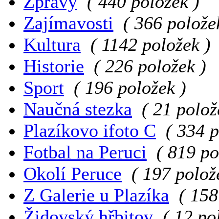
Zprávy
( 440 položek )
Zajímavosti
( 366 polože
Kultura
( 1142 položek )
Historie
( 226 položek )
Sport
( 196 položek )
Naučná stezka
( 21 polož
Plazíkovo ifoto C
( 334 p
Fotbal na Peruci
( 819 po
Okolí Peruce
( 197 polož
Z Galerie u Plazíka
( 158
Židovský hřbitov
( 12 po