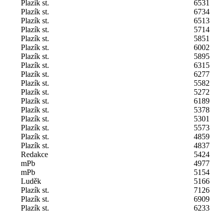
Plazík st.
6531
Plazík st.
6734
Plazík st.
6513
Plazík st.
5714
Plazík st.
5851
Plazík st.
6002
Plazík st.
5895
Plazík st.
6315
Plazík st.
6277
Plazík st.
5582
Plazík st.
5272
Plazík st.
6189
Plazík st.
5378
Plazík st.
5301
Plazík st.
5573
Plazík st.
4859
Plazík st.
4837
Redakce
5424
mPb
4977
mPb
5154
Luděk
5166
Plazík st.
7126
Plazík st.
6909
Plazík st.
6233