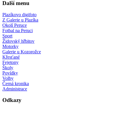
Další menu
Plazíkovo digifoto
Z Galerie u Plazíka
Okolí Peruce
Fotbal na Peruci
Sport
Židovský hřbitov
Motorky
Galerie u Kozorožce
Křesťané
Fejetony
Školy
Povídky
Volby
Černá kronika
Administrace
Odkazy