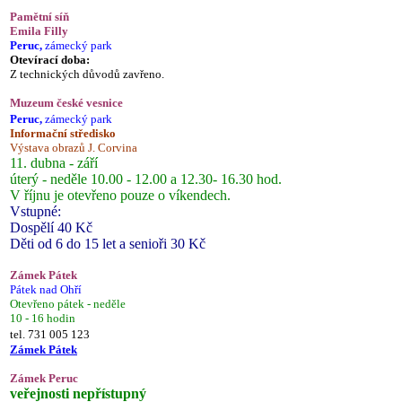
Pamětní síň
Emila Filly
Peruc,
zámecký park
Otevírací doba:
Z technických důvodů zavřeno.
Muzeum české vesnice
Peruc,
zámecký park
Informační středisko
Výstava obrazů J. Corvina
11. dubna - září
úterý - neděle 10.00 - 12.00 a 12.30- 16.30 hod.
V říjnu je otevřeno pouze o víkendech.
Vstupné:
Dospělí 40 Kč
Děti od 6 do 15 let a senioři 30 Kč
Zámek Pátek
Pátek nad Ohří
Otevřeno pátek - neděle
10 - 16 hodin
tel. 731 005 123
Zámek Pátek
Zámek Peruc
veřejnosti nepřístupný