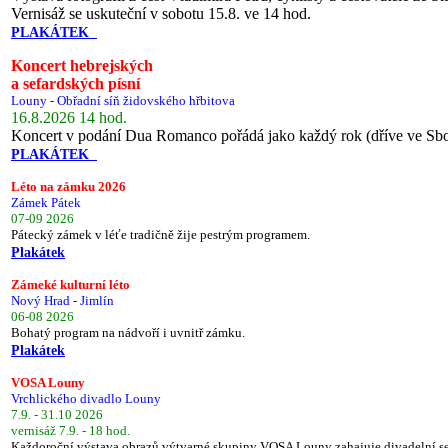
Vernisáž se uskuteční v sobotu 15.8. ve 14 hod.
PLAKÁTEK
Koncert hebrejských
a sefardských písní
Louny - Obřadní síň židovského hřbitova
16.8.2026 14 hod.
Koncert v podání Dua Romanco pořádá jako každý rok (dříve ve Sb
PLAKÁTEK
Léto na zámku 2026
Zámek Pátek
07-09 2026
Pátecký zámek v léťe tradičně žije pestrým programem.
Plakátek
Zámeké kulturní léto
Nový Hrad - Jimlín
06-08 2026
Bohatý program na nádvoří i uvnitř zámku.
Plakátek
VOSA Louny
Vrchlického divadlo Louny
7.9. - 31.10 2026
vernisáž 7.9. - 18 hod.
Každoroční výstava obrazů výtvarné skupiny VOSA Louny zahajuje divadelní s