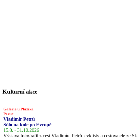
Kulturní akce
Galerie u Plazíka
Peruc
Vladimír Petrů
Sólo na kole po Evropě
15.8. - 31.10.2026
Výstava fotografií z cest Vladimíra Petrů, cyklisty a cestovatele ze Sl