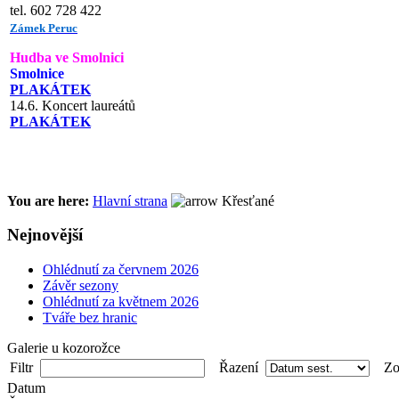
tel. 602 728 422
Zámek Peruc
Hudba ve Smolnici
Smolnice
PLAKÁTEK
14.6. Koncert laureátů
PLAKÁTEK
You are here:
Hlavní strana
Křesťané
Nejnovější
Ohlédnutí za červnem 2026
Závěr sezony
Ohlédnutí za květnem 2026
Tváře bez hranic
Galerie u kozorožce
Filtr
Řazení
Zob
Datum