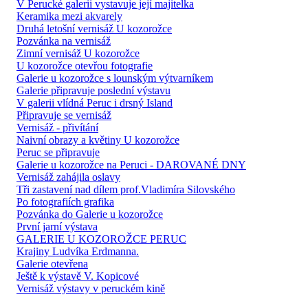
V Perucké galerii vystavuje její majitelka
Keramika mezi akvarely
Druhá letošní vernisáž U kozorožce
Pozvánka na vernisáž
Zimní vernisáž U kozorožce
U kozorožce otevřou fotografie
Galerie u kozorožce s lounským výtvarníkem
Galerie připravuje poslední výstavu
V galerii vlídná Peruc i drsný Island
Připravuje se vernisáž
Vernisáž - přivítání
Naivní obrazy a květiny U kozorožce
Peruc se připravuje
Galerie u kozorožce na Peruci - DAROVANÉ DNY
Vernisáž zahájila oslavy
Tři zastavení nad dílem prof.Vladimíra Silovského
Po fotografiích grafika
Pozvánka do Galerie u kozorožce
První jarní výstava
GALERIE U KOZOROŽCE PERUC
Krajiny Ludvíka Erdmanna.
Galerie otevřena
Ještě k výstavě V. Kopicové
Vernisáž výstavy v peruckém kině