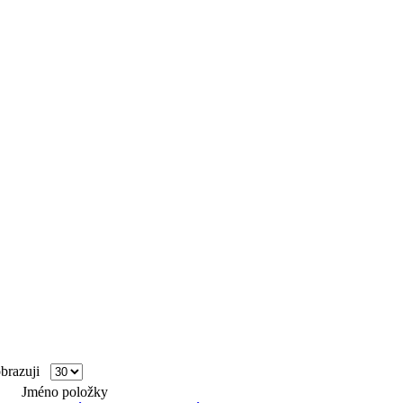
razuji
Jméno položky