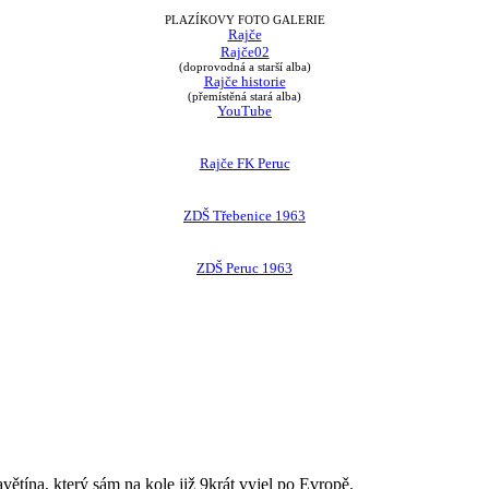
PLAZÍKOVY FOTO GALERIE
Rajče
Rajče02
(doprovodná a starší alba)
Rajče historie
(přemístěná stará alba)
YouTube
Rajče FK Peruc
ZDŠ Třebenice 1963
ZDŠ Peruc 1963
avětína, který sám na kole již 9krát vyjel po Evropě.