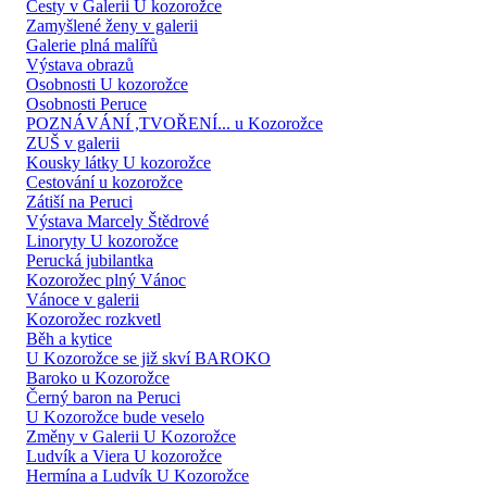
Cesty v Galerii U kozorožce
Zamyšlené ženy v galerii
Galerie plná malířů
Výstava obrazů
Osobnosti U kozorožce
Osobnosti Peruce
POZNÁVÁNÍ ,TVOŘENÍ... u Kozorožce
ZUŠ v galerii
Kousky látky U kozorožce
Cestování u kozorožce
Zátiší na Peruci
Výstava Marcely Štědrové
Linoryty U kozorožce
Perucká jubilantka
Kozorožec plný Vánoc
Vánoce v galerii
Kozorožec rozkvetl
Běh a kytice
U Kozorožce se již skví BAROKO
Baroko u Kozorožce
Černý baron na Peruci
U Kozorožce bude veselo
Změny v Galerii U Kozorožce
Ludvík a Viera U kozorožce
Hermína a Ludvík U Kozorožce