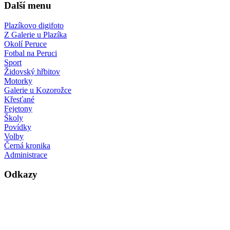
Další menu
Plazíkovo digifoto
Z Galerie u Plazíka
Okolí Peruce
Fotbal na Peruci
Sport
Židovský hřbitov
Motorky
Galerie u Kozorožce
Křesťané
Fejetony
Školy
Povídky
Volby
Černá kronika
Administrace
Odkazy