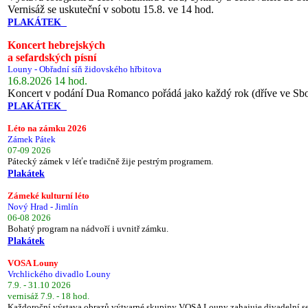
Vernisáž se uskuteční v sobotu 15.8. ve 14 hod.
PLAKÁTEK
Koncert hebrejských
a sefardských písní
Louny - Obřadní síň židovského hřbitova
16.8.2026 14 hod.
Koncert v podání Dua Romanco pořádá jako každý rok (dříve ve Sb
PLAKÁTEK
Léto na zámku 2026
Zámek Pátek
07-09 2026
Pátecký zámek v léťe tradičně žije pestrým programem.
Plakátek
Zámeké kulturní léto
Nový Hrad - Jimlín
06-08 2026
Bohatý program na nádvoří i uvnitř zámku.
Plakátek
VOSA Louny
Vrchlického divadlo Louny
7.9. - 31.10 2026
vernisáž 7.9. - 18 hod.
Každoroční výstava obrazů výtvarné skupiny VOSA Louny zahajuje divadelní s