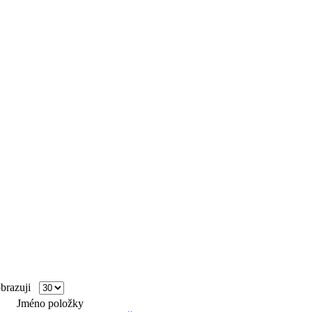
razuji
Jméno položky