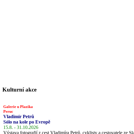
Kulturní akce
Galerie u Plazíka
Peruc
Vladimír Petrů
Sólo na kole po Evropě
15.8. - 31.10.2026
Výstava fotografií z cest Vladimíra Petrů, cyklisty a cestovatele ze Sl