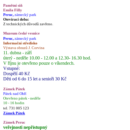
Pamětní síň
Emila Filly
Peruc,
zámecký park
Otevírací doba:
Z technických důvodů zavřeno.
Muzeum české vesnice
Peruc,
zámecký park
Informační středisko
Výstava obrazů J. Corvina
11. dubna - září
úterý - neděle 10.00 - 12.00 a 12.30- 16.30 hod.
V říjnu je otevřeno pouze o víkendech.
Vstupné:
Dospělí 40 Kč
Děti od 6 do 15 let a senioři 30 Kč
Zámek Pátek
Pátek nad Ohří
Otevřeno pátek - neděle
10 - 16 hodin
tel. 731 005 123
Zámek Pátek
Zámek Peruc
veřejnosti nepřístupný