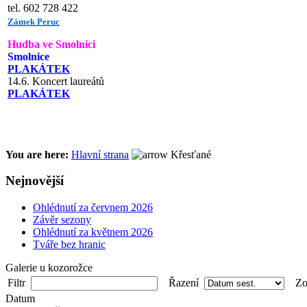
tel. 602 728 422
Zámek Peruc
Hudba ve Smolnici
Smolnice
PLAKÁTEK
14.6. Koncert laureátů
PLAKÁTEK
You are here:
Hlavní strana
Křesťané
Nejnovější
Ohlédnutí za červnem 2026
Závěr sezony
Ohlédnutí za květnem 2026
Tváře bez hranic
Galerie u kozorožce
Filtr
Řazení
Zob
Datum