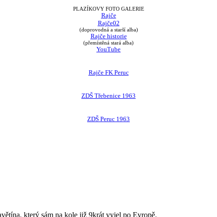
PLAZÍKOVY FOTO GALERIE
Rajče
Rajče02
(doprovodná a starší alba)
Rajče historie
(přemístěná stará alba)
YouTube
Rajče FK Peruc
ZDŠ Třebenice 1963
ZDŠ Peruc 1963
avětína, který sám na kole již 9krát vyjel po Evropě.