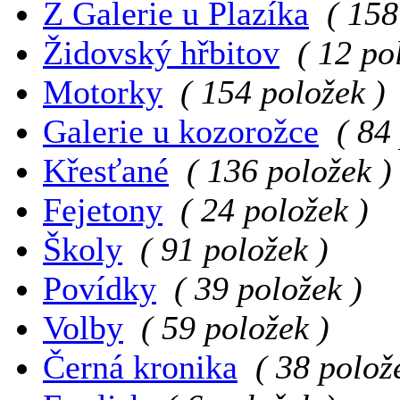
Z Galerie u Plazíka
( 158
Židovský hřbitov
( 12 po
Motorky
( 154 položek )
Galerie u kozorožce
( 84
Křesťané
( 136 položek )
Fejetony
( 24 položek )
Školy
( 91 položek )
Povídky
( 39 položek )
Volby
( 59 položek )
Černá kronika
( 38 polož