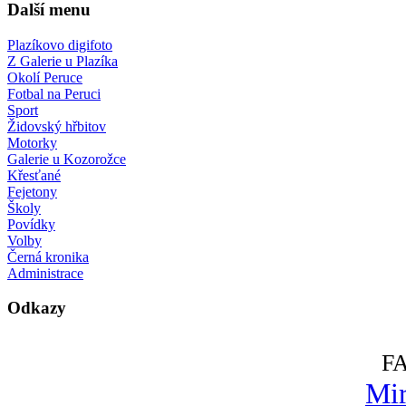
Další menu
Plazíkovo digifoto
Z Galerie u Plazíka
Okolí Peruce
Fotbal na Peruci
Sport
Židovský hřbitov
Motorky
Galerie u Kozorožce
Křesťané
Fejetony
Školy
Povídky
Volby
Černá kronika
Administrace
Odkazy
F
Mir