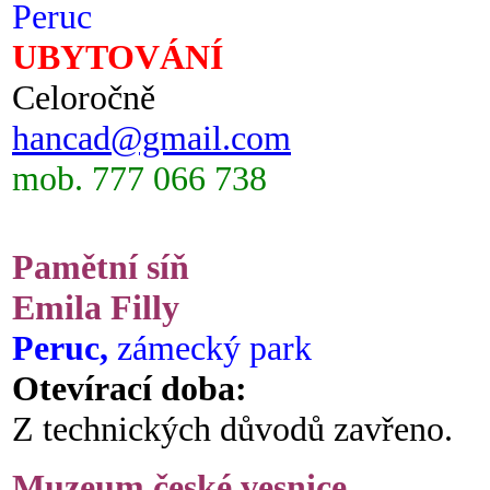
Peruc
UBYTOVÁNÍ
Celoročně
hancad@gmail.com
mob. 777 066 738
Pamětní síň
Emila Filly
Peruc,
zámecký park
Otevírací doba:
Z technických důvodů zavřeno.
Muzeum české vesnice