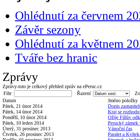
Ohlédnutí za červnem 2
Závěr sezony
Ohlédnutí za květnem 2
Tváře bez hranic
Zprávy
Zprávy-toto je celkový přehled zpráv na ePeruc.cz
Filtr
Řazení
Zob
Datum
Jméno položky
Pátek, 21 únor 2014
Dopis zastupite
Pátek, 14 únor 2014
Kraj se rozhodu
Pondělí, 10 únor 2014
Ožije Fillův od
Pátek, 10 leden 2014
Perucký zámek
Úterý, 31 prosinec 2013
Vánoční čas
Čtvrtek, 26 prosinec 2013
Paralet a Kvítek
Neděle, 01 prosinec 2013
Stromek a hvěz