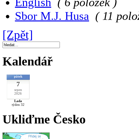
English
( 6 položek )
Sbor M.J. Husa
( 11 polo
[Zpět]
Kalendář
pátek
7
srpen
2026
Lada
týden 32
Ukliďme Česko