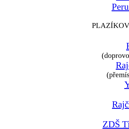
Peru
PLAZÍKOV
(doprovod
Raj
(přemís
Rajč
ZDŠ Tř