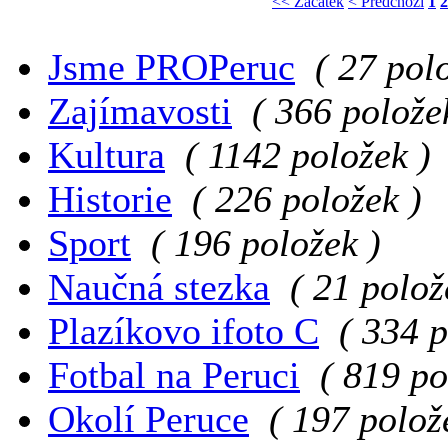
<< Začátek
< Předchozí
1
2
Jsme PROPeruc
( 27 pol
Zajímavosti
( 366 polože
Kultura
( 1142 položek )
Historie
( 226 položek )
Sport
( 196 položek )
Naučná stezka
( 21 polož
Plazíkovo ifoto C
( 334 p
Fotbal na Peruci
( 819 po
Okolí Peruce
( 197 polož