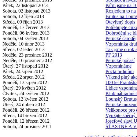
Pátek, 22 listopad 2013
Pařili jsme na 1
Sobota, 02 listopad 2013
Rozjedem to na
Sobota, 12 říjen 2013
Brutus na Loun
Středa, 09 říjen 2013
Otevřený dopis
Pondělí, 17 červen 2013
Potřebujete cirk
Pondělí, 06 květen 2013
Dobrodění se bl
Sobota, 04 květen 2013
Perucké čaroděj
Neděle, 10 únor 2013
Vzpomínka dru
Středa, 02 leden 2013
Tak jsme o rok s
Neděle, 23 prosinec 2012
PF 2013
Neděle, 16 prosinec 2012
Perucké počasí
Úterý, 27 listopad 2012
Vzpomínáme
Pátek, 24 srpen 2012
Pocta hrdinům
Středa, 22 srpen 2012
Víkend plný akc
Pondělí, 13 srpen 2012
100 let Františka
Úterý, 29 květen 2012
Lidice vzpomína
Čtvrtek, 24 květen 2012
Klub náhradních
Sobota, 12 květen 2012
Lounský Brutus
Úterý, 24 duben 2012
Perucké muzeum
Pondělí, 26 březen 2012
Velikonoce pro 
Středa, 14 březen 2012
Využijte sběrný
Pondělí, 12 březen 2012
Josefové slaví 
Sobota, 24 prosinec 2011
ŠŤASTNÉ A VE