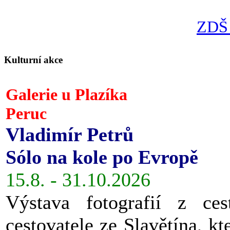
ZDŠ 
Kulturní akce
Galerie u Plazíka
Peruc
Vladimír Petrů
Sólo na kole po Evropě
15.8. - 31.10.2026
Výstava fotografií z ces
cestovatele ze Slavětína, kt