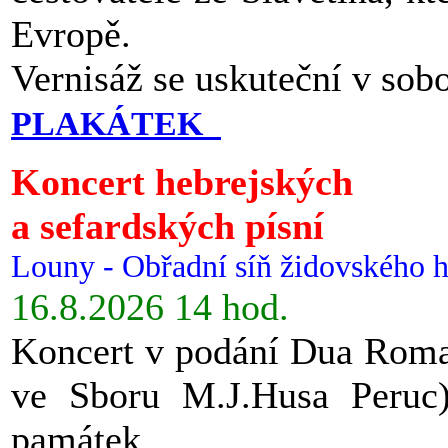
Evropě.
Vernisáž se uskuteční v sob
PLAKÁTEK
Koncert hebrejských
a sefardských písní
Louny - Obřadní síň židovského h
16.8.2026 14 hod.
Koncert v podání Dua Roman
ve Sboru M.J.Husa Peruc
památek.