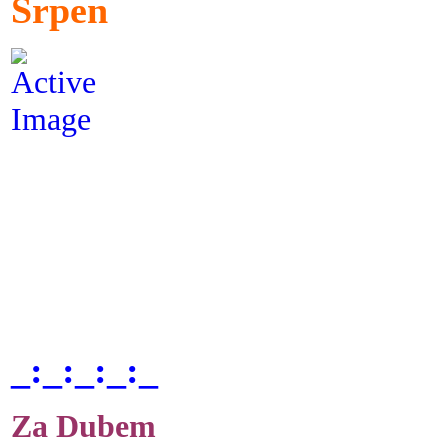
Srpen
_:_:_:_:_
Za Dubem