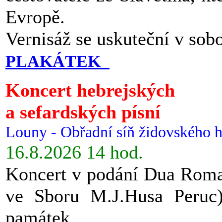
Evropě.
Vernisáž se uskuteční v sob
PLAKÁTEK
Koncert hebrejských
a sefardských písní
Louny - Obřadní síň židovského h
16.8.2026 14 hod.
Koncert v podání Dua Roman
ve Sboru M.J.Husa Peruc
památek.