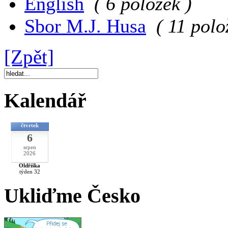
English
( 6 položek )
Sbor M.J. Husa
( 11 polo
[Zpět]
Kalendář
čtvrtek
6
srpen
2026
Oldřiška
týden 32
Ukliďme Česko