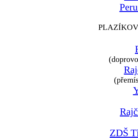
Peru
PLAZÍKOV
(doprovod
Raj
(přemís
Rajč
ZDŠ Tř