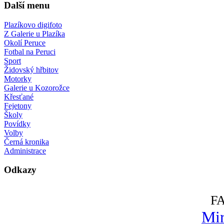
Další menu
Plazíkovo digifoto
Z Galerie u Plazíka
Okolí Peruce
Fotbal na Peruci
Sport
Židovský hřbitov
Motorky
Galerie u Kozorožce
Křesťané
Fejetony
Školy
Povídky
Volby
Černá kronika
Administrace
Odkazy
F
Mir