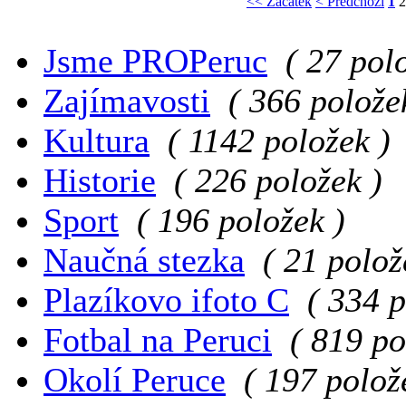
<< Začátek
< Předchozí
1
2
Jsme PROPeruc
( 27 pol
Zajímavosti
( 366 polože
Kultura
( 1142 položek )
Historie
( 226 položek )
Sport
( 196 položek )
Naučná stezka
( 21 polož
Plazíkovo ifoto C
( 334 p
Fotbal na Peruci
( 819 po
Okolí Peruce
( 197 polož