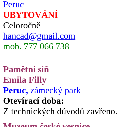
Peruc
UBYTOVÁNÍ
Celoročně
hancad@gmail.com
mob. 777 066 738
Pamětní síň
Emila Filly
Peruc,
zámecký park
Otevírací doba:
Z technických důvodů zavřeno.
Muzeum české vesnice