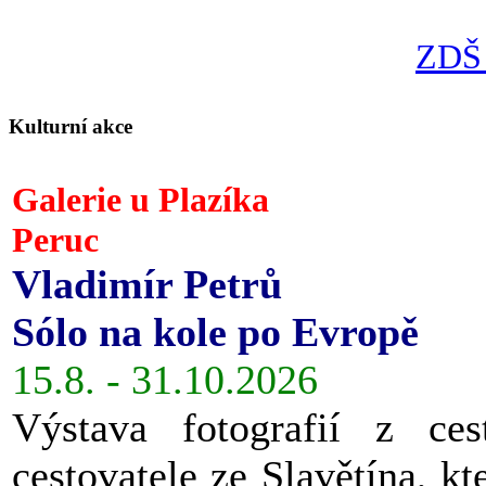
ZDŠ 
Kulturní akce
Galerie u Plazíka
Peruc
Vladimír Petrů
Sólo na kole po Evropě
15.8. - 31.10.2026
Výstava fotografií z ces
cestovatele ze Slavětína, kt