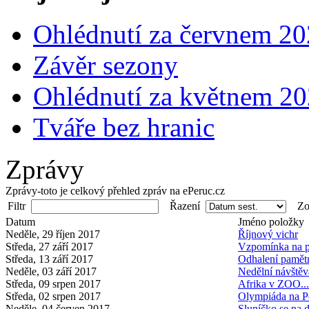
Ohlédnutí za červnem 2
Závěr sezony
Ohlédnutí za květnem 2
Tváře bez hranic
Zprávy
Zprávy-toto je celkový přehled zpráv na ePeruc.cz
Filtr
Řazení
Zob
Datum
Jméno položky
Neděle, 29 říjen 2017
Říjnový vichr
Středa, 27 září 2017
Vzpomínka na po
Středa, 13 září 2017
Odhalení pamět
Neděle, 03 září 2017
Nedělní návště
Středa, 09 srpen 2017
Afrika v ZOO...
Středa, 02 srpen 2017
Olympiáda na P
Neděle, 04 červen 2017
Sluníčko se na d