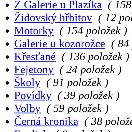
Z Galerie u Plazíka
( 158
Židovský hřbitov
( 12 po
Motorky
( 154 položek )
Galerie u kozorožce
( 84
Křesťané
( 136 položek )
Fejetony
( 24 položek )
Školy
( 91 položek )
Povídky
( 39 položek )
Volby
( 59 položek )
Černá kronika
( 38 polož