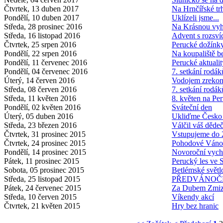
Čtvrtek, 13 duben 2017
Na Hrnčířské tr
Pondělí, 10 duben 2017
Uklízeli jsme...
Středa, 28 prosinec 2016
Na Krásnou vyh
Středa, 16 listopad 2016
Advent s rozsví
Čtvrtek, 25 srpen 2016
Perucké dožínk
Pondělí, 22 srpen 2016
Na koupaliště b
Pondělí, 11 červenec 2016
Perucké aktuali
Pondělí, 04 červenec 2016
7. setkání rodák
Úterý, 14 červen 2016
Vodojem zrekon
Středa, 08 červen 2016
7. setkání rodák
Středa, 11 květen 2016
8. květen na Per
Pondělí, 02 květen 2016
Sváteční den
Úterý, 05 duben 2016
Ukliďme Česko
Středa, 23 březen 2016
Válčil váš děde
Čtvrtek, 31 prosinec 2015
Vstupujeme do 
Čtvrtek, 24 prosinec 2015
Pohodové Váno
Pondělí, 14 prosinec 2015
Novoroční vyc
Pátek, 11 prosinec 2015
Perucký les ve
Sobota, 05 prosinec 2015
Betlémské světl
Středa, 25 listopad 2015
PŘEDVÁNOČN
Pátek, 24 červenec 2015
Za Dubem Zmiz
Středa, 10 červen 2015
Víkendy akcí
Čtvrtek, 21 květen 2015
Hry bez hranic