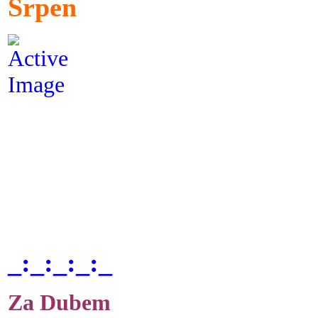
Srpen
_:_:_:_:_
Za Dubem