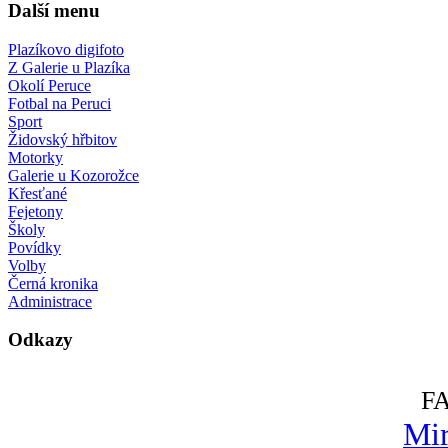
Další menu
Plazíkovo digifoto
Z Galerie u Plazíka
Okolí Peruce
Fotbal na Peruci
Sport
Židovský hřbitov
Motorky
Galerie u Kozorožce
Křesťané
Fejetony
Školy
Povídky
Volby
Černá kronika
Administrace
Odkazy
F
Mir