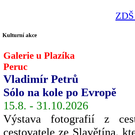
ZDŠ 
Kulturní akce
Galerie u Plazíka
Peruc
Vladimír Petrů
Sólo na kole po Evropě
15.8. - 31.10.2026
Výstava fotografií z ces
cestovatele ze Slavětína, kt