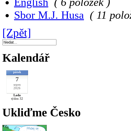
English
( 6 položek )
Sbor M.J. Husa
( 11 polo
[Zpět]
Kalendář
pátek
7
srpen
2026
Lada
týden 32
Ukliďme Česko