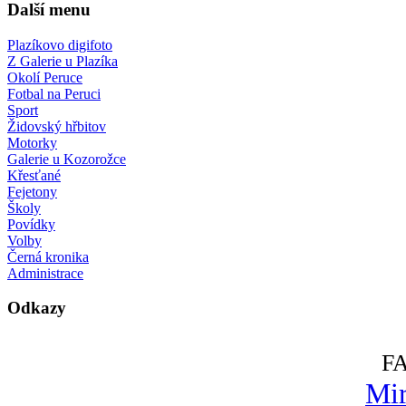
Další menu
Plazíkovo digifoto
Z Galerie u Plazíka
Okolí Peruce
Fotbal na Peruci
Sport
Židovský hřbitov
Motorky
Galerie u Kozorožce
Křesťané
Fejetony
Školy
Povídky
Volby
Černá kronika
Administrace
Odkazy
F
Mir