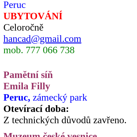
Peruc
UBYTOVÁNÍ
Celoročně
hancad@gmail.com
mob. 777 066 738
Pamětní síň
Emila Filly
Peruc,
zámecký park
Otevírací doba:
Z technických důvodů zavřeno.
Muzeum české vesnice