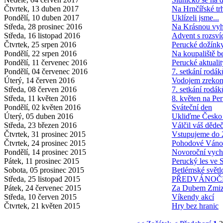
Čtvrtek, 13 duben 2017
Na Hrnčířské tr
Pondělí, 10 duben 2017
Uklízeli jsme...
Středa, 28 prosinec 2016
Na Krásnou vyh
Středa, 16 listopad 2016
Advent s rozsví
Čtvrtek, 25 srpen 2016
Perucké dožínk
Pondělí, 22 srpen 2016
Na koupaliště b
Pondělí, 11 červenec 2016
Perucké aktuali
Pondělí, 04 červenec 2016
7. setkání rodák
Úterý, 14 červen 2016
Vodojem zrekon
Středa, 08 červen 2016
7. setkání rodák
Středa, 11 květen 2016
8. květen na Per
Pondělí, 02 květen 2016
Sváteční den
Úterý, 05 duben 2016
Ukliďme Česko
Středa, 23 březen 2016
Válčil váš děde
Čtvrtek, 31 prosinec 2015
Vstupujeme do 
Čtvrtek, 24 prosinec 2015
Pohodové Váno
Pondělí, 14 prosinec 2015
Novoroční vyc
Pátek, 11 prosinec 2015
Perucký les ve
Sobota, 05 prosinec 2015
Betlémské světl
Středa, 25 listopad 2015
PŘEDVÁNOČN
Pátek, 24 červenec 2015
Za Dubem Zmiz
Středa, 10 červen 2015
Víkendy akcí
Čtvrtek, 21 květen 2015
Hry bez hranic