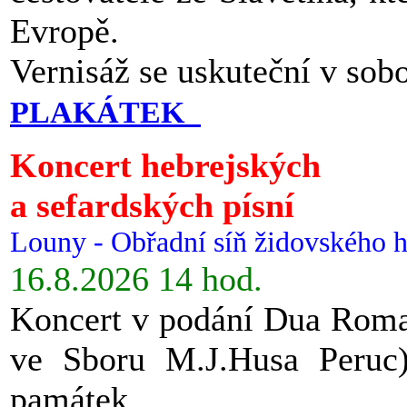
Evropě.
Vernisáž se uskuteční v sob
PLAKÁTEK
Koncert hebrejských
a sefardských písní
Louny - Obřadní síň židovského h
16.8.2026 14 hod.
Koncert v podání Dua Roman
ve Sboru M.J.Husa Peruc
památek.