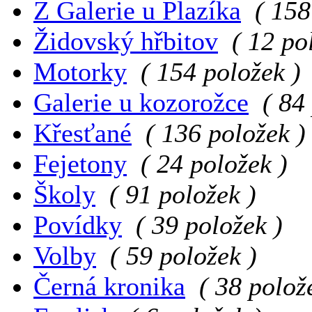
Z Galerie u Plazíka
( 158
Židovský hřbitov
( 12 po
Motorky
( 154 položek )
Galerie u kozorožce
( 84
Křesťané
( 136 položek )
Fejetony
( 24 položek )
Školy
( 91 položek )
Povídky
( 39 položek )
Volby
( 59 položek )
Černá kronika
( 38 polož