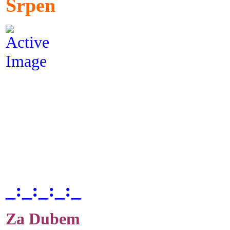
Srpen
_:_:_:_:_
Za Dubem