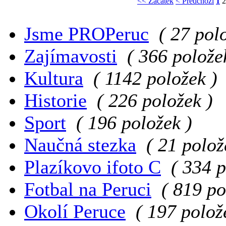
<< Začátek
< Předchozí
1
2
Jsme PROPeruc
( 27 pol
Zajímavosti
( 366 polože
Kultura
( 1142 položek )
Historie
( 226 položek )
Sport
( 196 položek )
Naučná stezka
( 21 polož
Plazíkovo ifoto C
( 334 p
Fotbal na Peruci
( 819 po
Okolí Peruce
( 197 polož