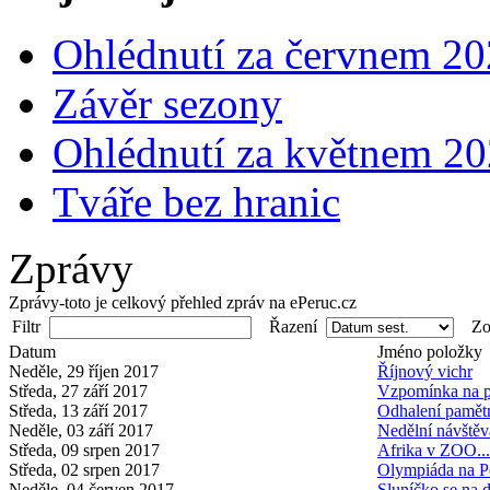
Ohlédnutí za červnem 2
Závěr sezony
Ohlédnutí za květnem 2
Tváře bez hranic
Zprávy
Zprávy-toto je celkový přehled zpráv na ePeruc.cz
Filtr
Řazení
Zob
Datum
Jméno položky
Neděle, 29 říjen 2017
Říjnový vichr
Středa, 27 září 2017
Vzpomínka na po
Středa, 13 září 2017
Odhalení pamět
Neděle, 03 září 2017
Nedělní návště
Středa, 09 srpen 2017
Afrika v ZOO...
Středa, 02 srpen 2017
Olympiáda na P
Neděle, 04 červen 2017
Sluníčko se na d