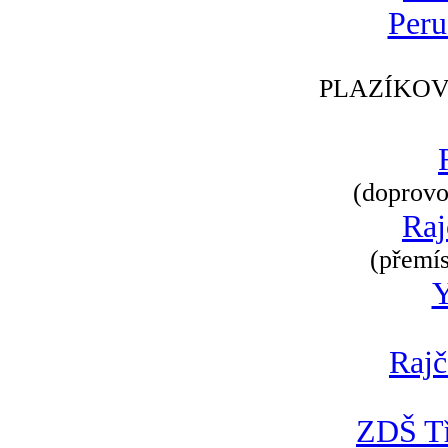
Peru
PLAZÍKOV
(doprovod
Raj
(přemís
Rajč
ZDŠ Tř