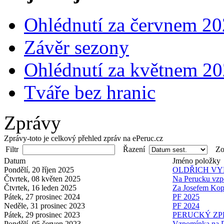
Ohlédnutí za červnem 2
Závěr sezony
Ohlédnutí za květnem 2
Tváře bez hranic
Zprávy
Zprávy-toto je celkový přehled zpráv na ePeruc.cz
Filtr
Řazení
Zob
Datum
Jméno položky
Pondělí, 20 říjen 2025
OLDŘICH VY
Čtvrtek, 08 květen 2025
Na Perucku vzp
Čtvrtek, 16 leden 2025
Za Josefem Ko
Pátek, 27 prosinec 2024
PF 2025
Neděle, 31 prosinec 2023
PF 2024
Pátek, 29 prosinec 2023
PERUCKÝ ZPR
Pondělí, 05 červen 2023
Vzpomínka na P