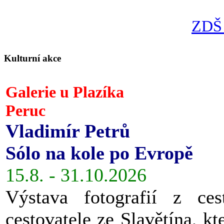
ZDŠ 
Kulturní akce
Galerie u Plazíka
Peruc
Vladimír Petrů
Sólo na kole po Evropě
15.8. - 31.10.2026
Výstava fotografií z ces
cestovatele ze Slavětína, kt