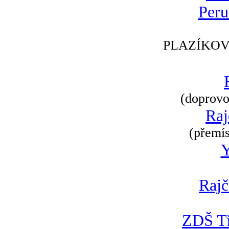
Peru
PLAZÍKOV
(doprovod
Raj
(přemís
Rajč
ZDŠ Tř