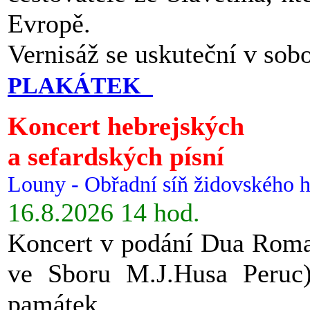
Evropě.
Vernisáž se uskuteční v sob
PLAKÁTEK
Koncert hebrejských
a sefardských písní
Louny - Obřadní síň židovského h
16.8.2026 14 hod.
Koncert v podání Dua Roman
ve Sboru M.J.Husa Peruc
památek.