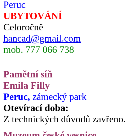
Peruc
UBYTOVÁNÍ
Celoročně
hancad@gmail.com
mob. 777 066 738
Pamětní síň
Emila Filly
Peruc,
zámecký park
Otevírací doba:
Z technických důvodů zavřeno.
Muzeum české vesnice