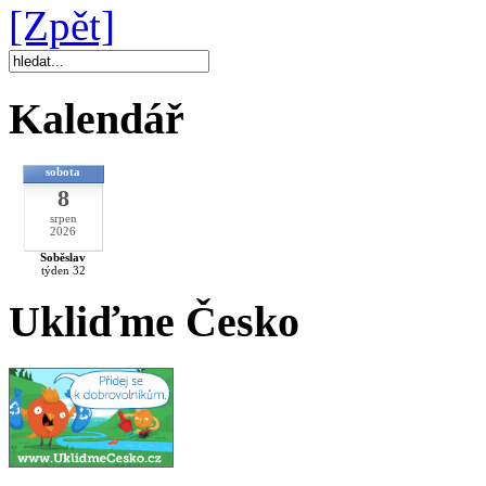
[Zpět]
Kalendář
sobota
8
srpen
2026
Soběslav
týden 32
Ukliďme Česko