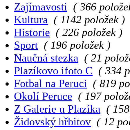
Zajímavosti
( 366 polože
Kultura
( 1142 položek )
Historie
( 226 položek )
Sport
( 196 položek )
Naučná stezka
( 21 polož
Plazíkovo ifoto C
( 334 p
Fotbal na Peruci
( 819 po
Okolí Peruce
( 197 polož
Z Galerie u Plazíka
( 158
Židovský hřbitov
( 12 po