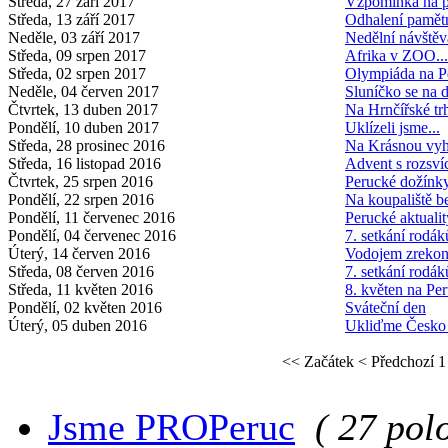
Středa, 27 září 2017
Vzpomínka na po
Středa, 13 září 2017
Odhalení pamět
Neděle, 03 září 2017
Nedělní návště
Středa, 09 srpen 2017
Afrika v ZOO...
Středa, 02 srpen 2017
Olympiáda na P
Neděle, 04 červen 2017
Sluníčko se na d
Čtvrtek, 13 duben 2017
Na Hrnčířské tr
Pondělí, 10 duben 2017
Uklízeli jsme...
Středa, 28 prosinec 2016
Na Krásnou vyh
Středa, 16 listopad 2016
Advent s rozsví
Čtvrtek, 25 srpen 2016
Perucké dožínk
Pondělí, 22 srpen 2016
Na koupaliště b
Pondělí, 11 červenec 2016
Perucké aktuali
Pondělí, 04 červenec 2016
7. setkání rodák
Úterý, 14 červen 2016
Vodojem zrekon
Středa, 08 červen 2016
7. setkání rodák
Středa, 11 květen 2016
8. květen na Per
Pondělí, 02 květen 2016
Sváteční den
Úterý, 05 duben 2016
Ukliďme Česko
<< Začátek
< Předchozí
1
Jsme PROPeruc
( 27 pol