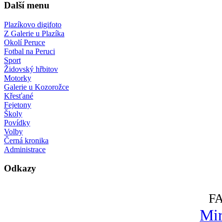
Další menu
Plazíkovo digifoto
Z Galerie u Plazíka
Okolí Peruce
Fotbal na Peruci
Sport
Židovský hřbitov
Motorky
Galerie u Kozorožce
Křesťané
Fejetony
Školy
Povídky
Volby
Černá kronika
Administrace
Odkazy
F
Mir