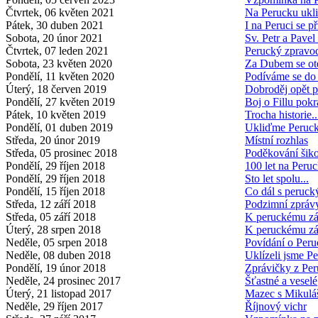
Čtvrtek, 06 květen 2021
Na Perucku ukli
Pátek, 30 duben 2021
I na Peruci se př
Sobota, 20 únor 2021
Sv. Petr a Pavel
Čtvrtek, 07 leden 2021
Perucký zpravo
Sobota, 23 květen 2020
Za Dubem se ot
Pondělí, 11 květen 2020
Podíváme se do
Úterý, 18 červen 2019
Dobroděj opět 
Pondělí, 27 květen 2019
Boj o Fillu pokr
Pátek, 10 květen 2019
Trocha historie..
Pondělí, 01 duben 2019
Ukliďme Peruc
Středa, 20 únor 2019
Místní rozhlas
Středa, 05 prosinec 2018
Poděkování ši
Pondělí, 29 říjen 2018
100 let na Peru
Pondělí, 29 říjen 2018
Sto let spolu...
Pondělí, 15 říjen 2018
Co dál s peruc
Středa, 12 září 2018
Podzimní zprá
Středa, 05 září 2018
K peruckému z
Úterý, 28 srpen 2018
K peruckému z
Neděle, 05 srpen 2018
Povídání o Peru
Neděle, 08 duben 2018
Uklízeli jsme P
Pondělí, 19 únor 2018
Zprávičky z Per
Neděle, 24 prosinec 2017
Šťastné a veselé
Úterý, 21 listopad 2017
Mazec s Mikul
Neděle, 29 říjen 2017
Říjnový vichr