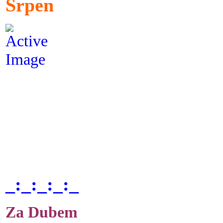
Srpen
_:_:_:_:_
Za Dubem