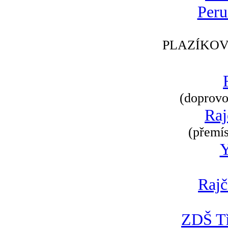
Peru
PLAZÍKOV
(doprovod
Raj
(přemís
Rajč
ZDŠ Tř