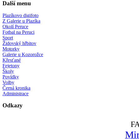
Další menu
Plazíkovo digifoto
Z Galerie u Plazíka
Okolí Peruce
Fotbal na Peruci
Sport
Židovský hřbitov
Motorky
Galerie u Kozorožce
Křesťané
Fejetony
Školy
Povídky
Volby
Černá kronika
Administrace
Odkazy
F
Mir