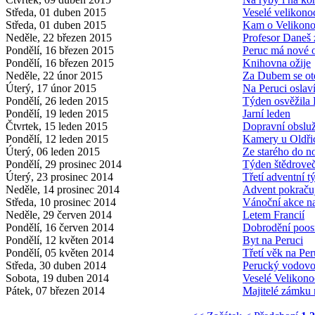
Středa, 01 duben 2015
Veselé velikono
Středa, 01 duben 2015
Kam o Velikon
Neděle, 22 březen 2015
Profesor Daneš 
Pondělí, 16 březen 2015
Peruc má nové 
Pondělí, 16 březen 2015
Knihovna ožije
Neděle, 22 únor 2015
Za Dubem se ot
Úterý, 17 únor 2015
Na Peruci osla
Pondělí, 26 leden 2015
Týden osvěžila 
Pondělí, 19 leden 2015
Jarní leden
Čtvrtek, 15 leden 2015
Dopravní obsluž
Pondělí, 12 leden 2015
Kamery u Oldřic
Úterý, 06 leden 2015
Ze starého do n
Pondělí, 29 prosinec 2014
Týden štědroveč
Úterý, 23 prosinec 2014
Třetí adventní t
Neděle, 14 prosinec 2014
Advent pokraču
Středa, 10 prosinec 2014
Vánoční akce na
Neděle, 29 červen 2014
Letem Francií
Pondělí, 16 červen 2014
Dobrodění poo
Pondělí, 12 květen 2014
Byt na Peruci
Pondělí, 05 květen 2014
Třetí věk na Per
Středa, 30 duben 2014
Perucký vodov
Sobota, 19 duben 2014
Veselé Velikono
Pátek, 07 březen 2014
Majitelé zámku 