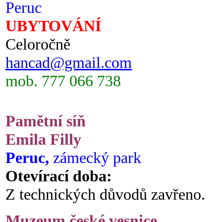
Peruc
UBYTOVÁNÍ
Celoročně
hancad@gmail.com
mob. 777 066 738
Pamětní síň
Emila Filly
Peruc,
zámecký park
Otevírací doba:
Z technických důvodů zavřeno.
Muzeum české vesnice