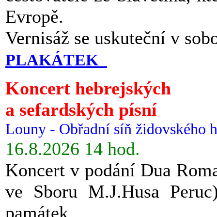
Evropě.
Vernisáž se uskuteční v sob
PLAKÁTEK
Koncert hebrejských
a sefardských písní
Louny - Obřadní síň židovského h
16.8.2026 14 hod.
Koncert v podání Dua Roman
ve Sboru M.J.Husa Peruc
památek.