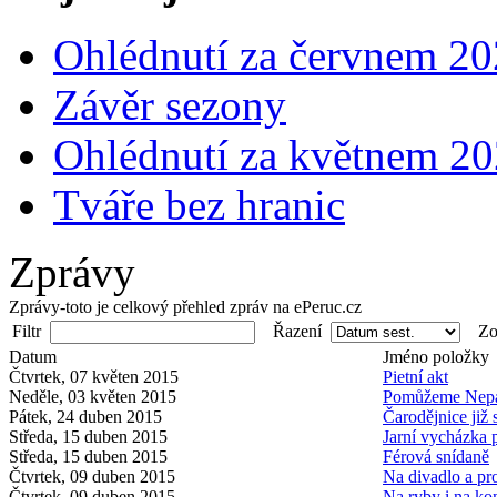
Ohlédnutí za červnem 2
Závěr sezony
Ohlédnutí za květnem 2
Tváře bez hranic
Zprávy
Zprávy-toto je celkový přehled zpráv na ePeruc.cz
Filtr
Řazení
Zob
Datum
Jméno položky
Čtvrtek, 07 květen 2015
Pietní akt
Neděle, 03 květen 2015
Pomůžeme Nepá
Pátek, 24 duben 2015
Čarodějnice již s
Středa, 15 duben 2015
Jarní vycházka
Středa, 15 duben 2015
Férová snídaně
Čtvrtek, 09 duben 2015
Na divadlo a pr
Čtvrtek, 09 duben 2015
Na ryby i na ko