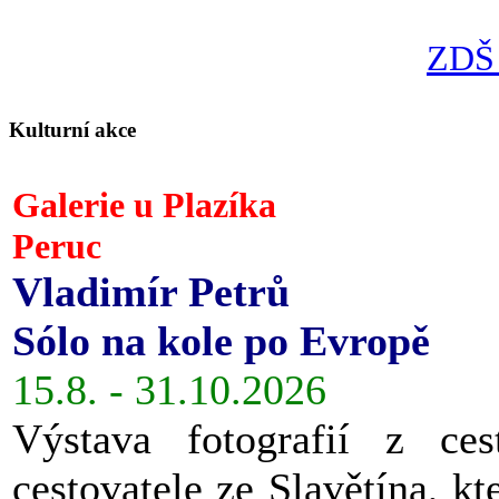
ZDŠ 
Kulturní akce
Galerie u Plazíka
Peruc
Vladimír Petrů
Sólo na kole po Evropě
15.8. - 31.10.2026
Výstava fotografií z ces
cestovatele ze Slavětína, kt