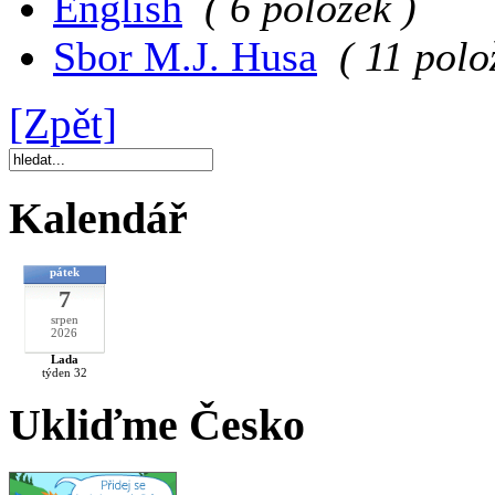
English
( 6 položek )
Sbor M.J. Husa
( 11 polo
[Zpět]
Kalendář
pátek
7
srpen
2026
Lada
týden 32
Ukliďme Česko