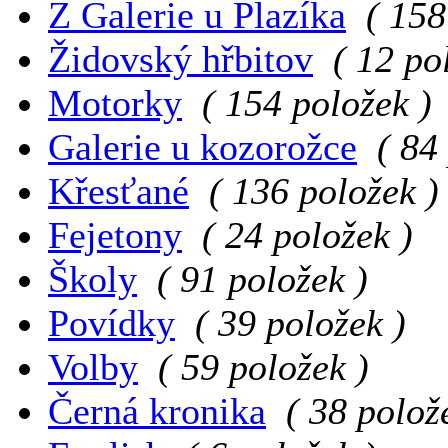
Z Galerie u Plazíka
( 158
Židovský hřbitov
( 12 po
Motorky
( 154 položek )
Galerie u kozorožce
( 84
Křesťané
( 136 položek )
Fejetony
( 24 položek )
Školy
( 91 položek )
Povídky
( 39 položek )
Volby
( 59 položek )
Černá kronika
( 38 polož