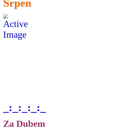
Srpen
_:_:_:_:_
Za Dubem