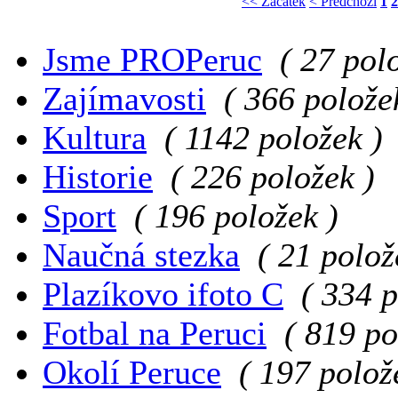
<< Začátek
< Předchozí
1
2
Jsme PROPeruc
( 27 pol
Zajímavosti
( 366 polože
Kultura
( 1142 položek )
Historie
( 226 položek )
Sport
( 196 položek )
Naučná stezka
( 21 polož
Plazíkovo ifoto C
( 334 p
Fotbal na Peruci
( 819 po
Okolí Peruce
( 197 polož