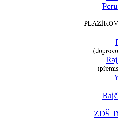
Peru
PLAZÍKOV
(doprovod
Raj
(přemís
Rajč
ZDŠ Tř