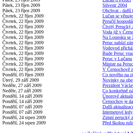
Pátek, 23 říjen 2009
Silvestr 2004
Pátek, 23 říjen 2009
Obchvat - další
Čtvrtek, 22 říjen 2009
Lučan se věnuje
Čtvrtek, 22 říjen 2009
Peručtí hospodá
Čtvrtek, 22 říjen 2009
Čtvrtý Perucký 
Čtvrtek, 22 říjen 2009
Voda již v Čer
Čtvrtek, 22 říjen 2009
Na Lounsku se ž
Čtvrtek, 22 říjen 2009
Peruc nabízí zá
Čtvrtek, 22 říjen 2009
Vodovod přichá
Čtvrtek, 22 říjen 2009
Bude Peruc vrac
Čtvrtek, 22 říjen 2009
Peruc v Lučanu
Čtvrtek, 22 říjen 2009
Ministr na Peruc
Čtvrtek, 22 říjen 2009
V Černochově př
Pondělí, 05 říjen 2009
Co nového na 
Úterý, 29 září 2009
Novinky na ob
Neděle, 27 září 2009
Prezident Václ
Neděle, 27 září 2009
Co konkrétně n
Pondělí, 14 září 2009
Únorové aktuali
Pondělí, 14 září 2009
Černochov je da
Pondělí, 07 září 2009
Další aktualizac
Pondělí, 07 září 2009
Internetové ledy
Pondělí, 24 srpen 2009
Zimní perucký z
Pondělí, 24 srpen 2009
Před školou ruš