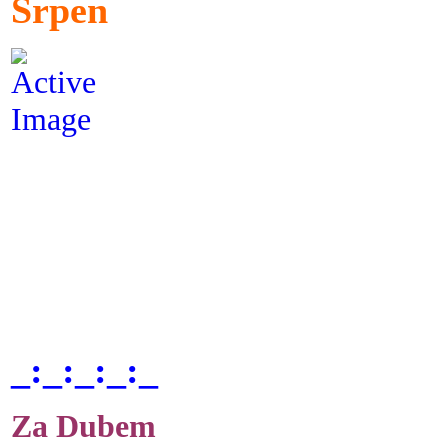
Srpen
_:_:_:_:_
Za Dubem