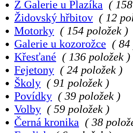
Z Galerie u Plazíka
( 158
Židovský hřbitov
( 12 po
Motorky
( 154 položek )
Galerie u kozorožce
( 84
Křesťané
( 136 položek )
Fejetony
( 24 položek )
Školy
( 91 položek )
Povídky
( 39 položek )
Volby
( 59 položek )
Černá kronika
( 38 polož