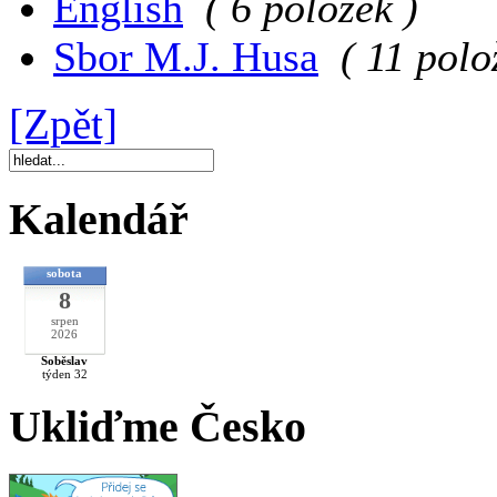
English
( 6 položek )
Sbor M.J. Husa
( 11 polo
[Zpět]
Kalendář
sobota
8
srpen
2026
Soběslav
týden 32
Ukliďme Česko