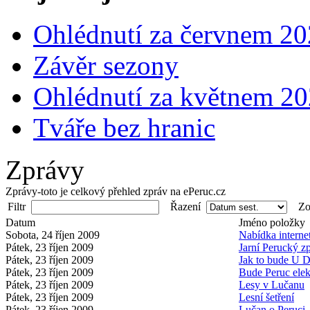
Ohlédnutí za červnem 2
Závěr sezony
Ohlédnutí za květnem 2
Tváře bez hranic
Zprávy
Zprávy-toto je celkový přehled zpráv na ePeruc.cz
Filtr
Řazení
Zob
Datum
Jméno položky
Sobota, 24 říjen 2009
Nabídka interne
Pátek, 23 říjen 2009
Jarní Perucký z
Pátek, 23 říjen 2009
Jak to bude U 
Pátek, 23 říjen 2009
Bude Peruc elek
Pátek, 23 říjen 2009
Lesy v Lučanu
Pátek, 23 říjen 2009
Lesní šetření
Pátek, 23 říjen 2009
Lučan o Peruci