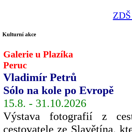
ZDŠ 
Kulturní akce
Galerie u Plazíka
Peruc
Vladimír Petrů
Sólo na kole po Evropě
15.8. - 31.10.2026
Výstava fotografií z ces
cestovatele ze Slavětína, kt