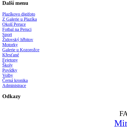
Další menu
Plazíkovo digifoto
Z Galerie u Plazíka
Okolí Peruce
Fotbal na Peruci
Sport
Židovský hřbitov
Motorky
Galerie u Kozorožce
Křesťané
Fejetony
Školy
Povídky
Volby
Černá kronika
Administrace
Odkazy
F
Mir