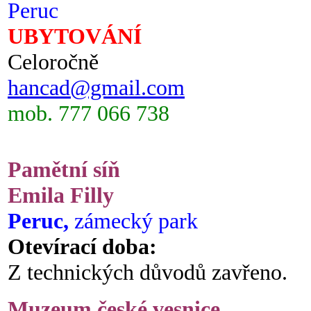
Peruc
UBYTOVÁNÍ
Celoročně
hancad@gmail.com
mob. 777 066 738
Pamětní síň
Emila Filly
Peruc,
zámecký park
Otevírací doba:
Z technických důvodů zavřeno.
Muzeum české vesnice