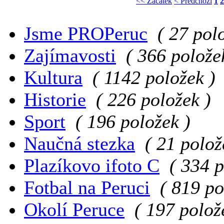
<< Začátek
< Předchozí
1
2
Jsme PROPeruc
( 27 pol
Zajímavosti
( 366 polože
Kultura
( 1142 položek )
Historie
( 226 položek )
Sport
( 196 položek )
Naučná stezka
( 21 polož
Plazíkovo ifoto C
( 334 p
Fotbal na Peruci
( 819 po
Okolí Peruce
( 197 polož