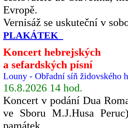
Evropě.
Vernisáž se uskuteční v sob
PLAKÁTEK
Koncert hebrejských
a sefardských písní
Louny - Obřadní síň židovského h
16.8.2026 14 hod.
Koncert v podání Dua Roman
ve Sboru M.J.Husa Peruc
památek.