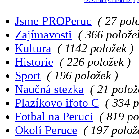
<< Začátek
< Předchozí
1
2
Jsme PROPeruc
( 27 pol
Zajímavosti
( 366 polože
Kultura
( 1142 položek )
Historie
( 226 položek )
Sport
( 196 položek )
Naučná stezka
( 21 polož
Plazíkovo ifoto C
( 334 p
Fotbal na Peruci
( 819 po
Okolí Peruce
( 197 polož