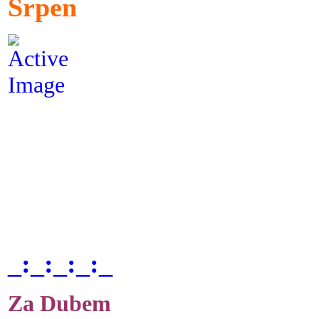
Srpen
_:_:_:_:_
Za Dubem