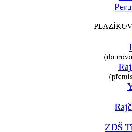
Peru
PLAZÍKOV
(doprovod
Raj
(přemís
Rajč
ZDŠ Tř