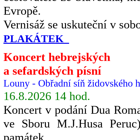
Evropě.
Vernisáž se uskuteční v sob
PLAKÁTEK
Koncert hebrejských
a sefardských písní
Louny - Obřadní síň židovského h
16.8.2026 14 hod.
Koncert v podání Dua Roman
ve Sboru M.J.Husa Peruc
památek.