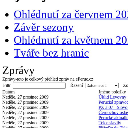
Ohlédnutí za červnem 2
Závěr sezony
Ohlédnutí za květnem 2
Tváře bez hranic
Zprávy
Zprávy-toto je celkový přehled zpráv na ePeruc.cz
Filtr
Řazení
Zob
Datum
Jméno položky
Neděle, 27 prosinec 2009
Úklid Levovny
Neděle, 27 prosinec 2009
Perucká zpravod
Neděle, 27 prosinec 2009
PZ 3.07 - Slovo 
Neděle, 27 prosinec 2009
Černochov osla
Neděle, 27 prosinec 2009
Perucké aktuali
Neděle, 27 prosinec 2009
Telce slavily
Neděle, 27 prosinec 2009
Přijeďte do Tele