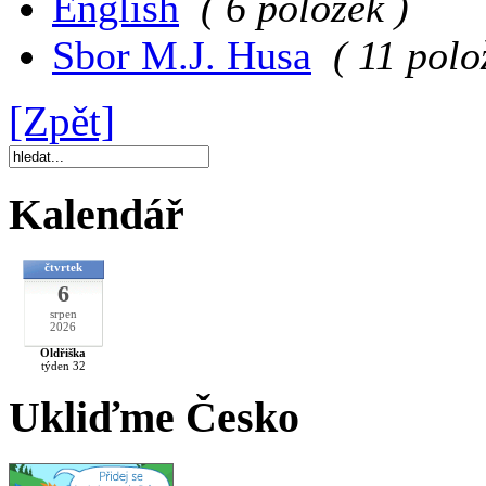
English
( 6 položek )
Sbor M.J. Husa
( 11 polo
[Zpět]
Kalendář
čtvrtek
6
srpen
2026
Oldřiška
týden 32
Ukliďme Česko