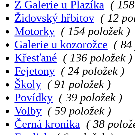
Z Galerie u Plazíka
( 158
Židovský hřbitov
( 12 po
Motorky
( 154 položek )
Galerie u kozorožce
( 84
Křesťané
( 136 položek )
Fejetony
( 24 položek )
Školy
( 91 položek )
Povídky
( 39 položek )
Volby
( 59 položek )
Černá kronika
( 38 polož