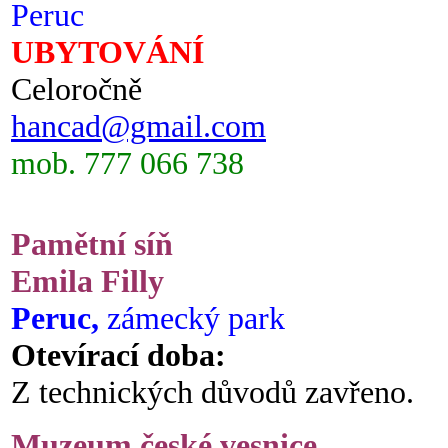
Peruc
UBYTOVÁNÍ
Celoročně
hancad@gmail.com
mob. 777 066 738
Pamětní síň
Emila Filly
Peruc,
zámecký park
Otevírací doba:
Z technických důvodů zavřeno.
Muzeum české vesnice