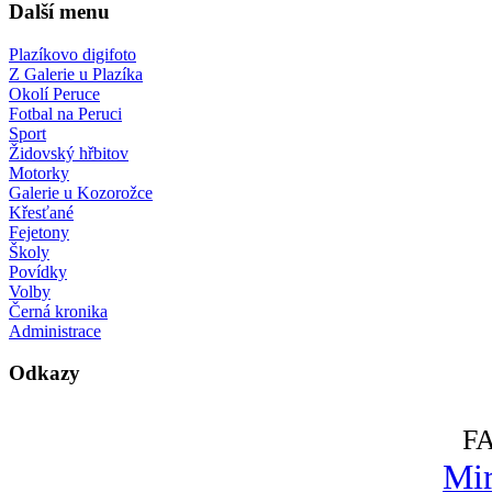
Další menu
Plazíkovo digifoto
Z Galerie u Plazíka
Okolí Peruce
Fotbal na Peruci
Sport
Židovský hřbitov
Motorky
Galerie u Kozorožce
Křesťané
Fejetony
Školy
Povídky
Volby
Černá kronika
Administrace
Odkazy
F
Mir