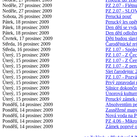
Neděle, 27 prosinec 2009
PZ 2.07 - Flétn
Neděle, 27 prosinec 2009
PZ 2.07 - S
Sobota, 26 prosinec 2009
Perucká pouť
Pátek, 18 prosinec 2009
Perucký les opět
Pátek, 18 prosinec 2009
Den dětí se vyda
Pátek, 18 prosinec 2009
Den dětí odlože
Čtvrtek, 17 prosinec 2009
Děti budou slavi
Středa, 16 prosinec 2009
Čarodějnické re
Středa, 16 prosinec 2009
PZ 1.07 - Spole
Úterý, 15 prosinec 2009
PZ 1.07 - Z Čech
Úterý, 15 prosinec 2009
PZ 1.07 - Z Če
Úterý, 15 prosinec 2009
PZ 1.07 - Z per
Úterý, 15 prosinec 2009
Slet čarodejnic
Úterý, 15 prosinec 2009
PZ 1.07 - Pozvá
Úterý, 15 prosinec 2009
Prvý zpravodaj
Úterý, 15 prosinec 2009
Silnice dokonče
Úterý, 15 prosinec 2009
Únorová kultur
Úterý, 15 prosinec 2009
Perucký zámek 
Pondělí, 14 prosinec 2009
Absolventům pe
Pondělí, 14 prosinec 2009
Zasněžené map
Pondělí, 14 prosinec 2009
Nová voda na P
Pondělí, 14 prosinec 2009
PZ 4.06 - Mikro
Pondělí, 14 prosinec 2009
Zámek poprvé of