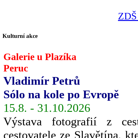
ZDŠ 
Kulturní akce
Galerie u Plazíka
Peruc
Vladimír Petrů
Sólo na kole po Evropě
15.8. - 31.10.2026
Výstava fotografií z ces
cestovatele ze Slavětína, kt