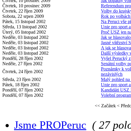
Čtvrtek, 10 prosinec 2009
Jak dopadly vol
Čtvrtek, 10 prosinec 2009
Referendum proh
Čtvrtek, 22 říjen 2009
Volby do krajský
Sobota, 22 srpen 2009
Rok po volbách
Pátek, 15 listopad 2002
Na Peruci vše př
Středa, 13 listopad 2002
Unie pro sport a
Úterý, 05 listopad 2002
Proč USZ jen n
Neděle, 03 listopad 2002
Jak se hlasovalo
Neděle, 03 listopad 2002
Jasné vítězství 
Neděle, 03 listopad 2002
A jak se hlasov
Neděle, 03 listopad 2002
Další výsledky 
Pondělí, 28 říjen 2002
Vyšel Perucký z
Neděle, 27 říjen 2002
Senátní volby po
Poznámky k vol
Čtvrtek, 24 říjen 2002
nezávislých
Středa, 23 říjen 2002
Malý pohled na
Pátek, 18 říjen 2002
Unie pro sport a 
Pondělí, 07 říjen 2002
Kandidáti USZ 
Pondělí, 07 říjen 2002
Volební program 
<< Začátek
< Před
Jsme PROPeruc
( 27 pol