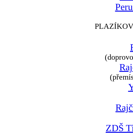
Peru
PLAZÍKOV
(doprovod
Raj
(přemís
Rajč
ZDŠ Tř