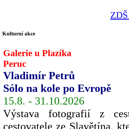
ZDŠ 
Kulturní akce
Galerie u Plazíka
Peruc
Vladimír Petrů
Sólo na kole po Evropě
15.8. - 31.10.2026
Výstava fotografií z ces
cestovatele ze Slavětína, kt