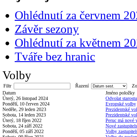
Ohlédnutí za červnem 2
Závěr sezony
Ohlédnutí za květnem 2
Tváře bez hranic
Volby
Filtr
Řazení
Zob
Datum
Jméno položky
Úterý, 26 listopad 2024
Odvolat starost
Pondělí, 10 červen 2024
Evropské volby
Neděle, 29 leden 2023
Prezidentské vo
Sobota, 14 leden 2023
Prezidentské vo
Úterý, 18 říjen 2022
Peruc má nové 
Sobota, 24 září 2022
Nové zastupitel
Pondělí, 05 září 2022
Volby zastupite
Sobota, 09 říjen 2021
Volby do posla