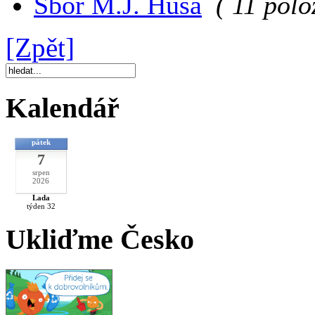
Sbor M.J. Husa
( 11 polo
[Zpět]
Kalendář
pátek
7
srpen
2026
Lada
týden 32
Ukliďme Česko