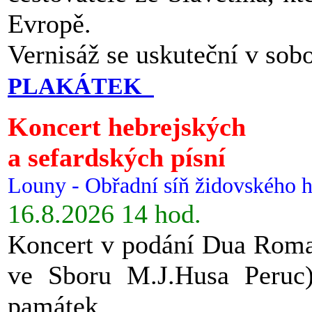
Evropě.
Vernisáž se uskuteční v sob
PLAKÁTEK
Koncert hebrejských
a sefardských písní
Louny - Obřadní síň židovského h
16.8.2026 14 hod.
Koncert v podání Dua Roman
ve Sboru M.J.Husa Peruc
památek.