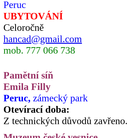
Peruc
UBYTOVÁNÍ
Celoročně
hancad@gmail.com
mob. 777 066 738
Pamětní síň
Emila Filly
Peruc,
zámecký park
Otevírací doba:
Z technických důvodů zavřeno.
Muzeum české vesnice