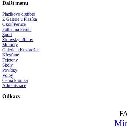
Další menu
Plazíkovo digifoto
Z Galerie u Plazíka
Okolí Peruce
Fotbal na Peruci
Sport
Židovský hřbitov
Motorky
Galerie u Kozorožce
Křesťané
Fejetony
Školy
Povídky
Volby
Černá kronika
Administrace
Odkazy
F
Mir