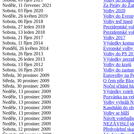
Neděle, 11 červenec 2021
Za Piráty do Ža
Sobota, 03 říjen 2020
Volby 2020
Neděle, 26 květen 2019
Volby do Evrop
Sobota, 06 říjen 2018
Volby teď hned
Sobota, 27 leden 2018
Prezidentské vol
Sobota, 13 leden 2018
Prezidentské vo
Sobota, 21 říjen 2017
Volby 2017
Sobota, 11 říjen 2014
Výsledky komun
Pondělí, 26 květen 2014
Evropské volby 
Sobota, 26 říjen 2013
Volby do PS 20
Sobota, 26 leden 2013
Výsledky prezid
Sobota, 13 říjen 2012
Volby do krajů
Sobota, 16 říjen 2010
Volby do zastup
Středa, 30 prosinec 2009
Eurovolby na P
Středa, 30 prosinec 2009
O čem píše Blo
Středa, 30 prosinec 2009
Noční sčítání hl
Neděle, 13 prosinec 2009
Výsledky voleb 
Neděle, 13 prosinec 2009
Pozvánka na veř
Neděle, 13 prosinec 2009
Volby vyhráli
Neděle, 13 prosinec 2009
Kandidáti do ob
Neděle, 13 prosinec 2009
Volby se blíží
Neděle, 13 prosinec 2009
Návrh volebníh
Neděle, 13 prosinec 2009
NEZÁVISLÍ jdo
Sobota, 12 prosinec 2009
Předvolební skan