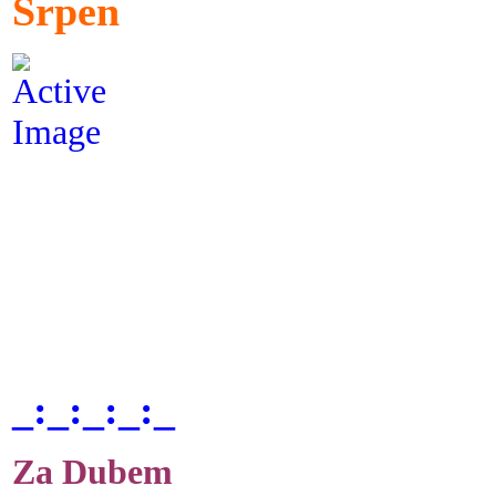
Srpen
_:_:_:_:_
Za Dubem