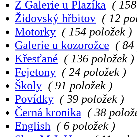
Z Galerie u Plazíka
( 158
Židovský hřbitov
( 12 po
Motorky
( 154 položek )
Galerie u kozorožce
( 84
Křesťané
( 136 položek )
Fejetony
( 24 položek )
Školy
( 91 položek )
Povídky
( 39 položek )
Černá kronika
( 38 polož
English
( 6 položek )