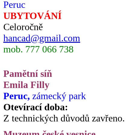
Peruc
UBYTOVÁNÍ
Celoročně
hancad@gmail.com
mob. 777 066 738
Pamětní síň
Emila Filly
Peruc,
zámecký park
Otevírací doba:
Z technických důvodů zavřeno.
Muzeum české vesnice