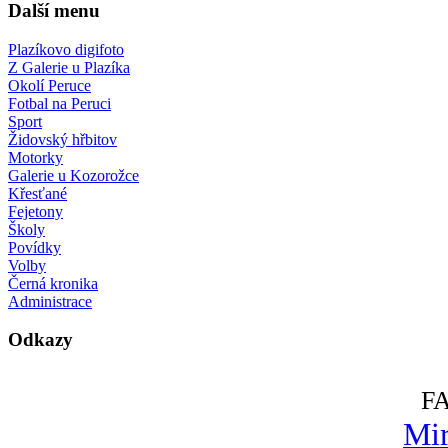
Další menu
Plazíkovo digifoto
Z Galerie u Plazíka
Okolí Peruce
Fotbal na Peruci
Sport
Židovský hřbitov
Motorky
Galerie u Kozorožce
Křesťané
Fejetony
Školy
Povídky
Volby
Černá kronika
Administrace
Odkazy
F
Mir