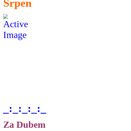
Srpen
_:_:_:_:_
Za Dubem