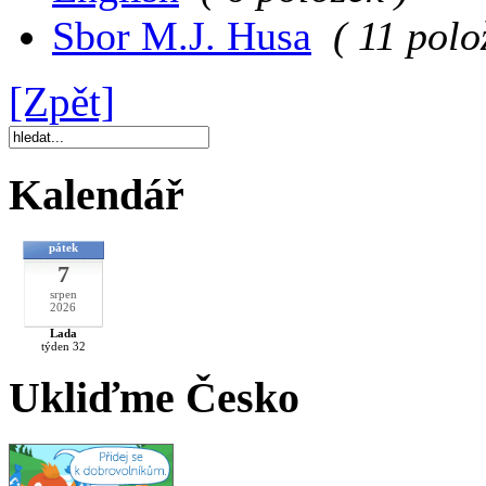
Sbor M.J. Husa
( 11 polo
[Zpět]
Kalendář
pátek
7
srpen
2026
Lada
týden 32
Ukliďme Česko