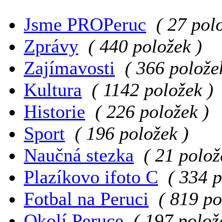
Jsme PROPeruc
( 27 pol
Zprávy
( 440 položek )
Zajímavosti
( 366 polože
Kultura
( 1142 položek )
Historie
( 226 položek )
Sport
( 196 položek )
Naučná stezka
( 21 polož
Plazíkovo ifoto C
( 334 p
Fotbal na Peruci
( 819 po
Okolí Peruce
( 197 polož