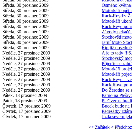
Středa, 30 prosinec 2009
Osmého května 
Středa, 30 prosinec 2009
Motorkáři opět
Středa, 30 prosinec 2009
Rack-Reyd v Žer
Středa, 30 prosinec 2009
Motorkáři ukon
Středa, 30 prosinec 2009
Rack Reyd potři
Středa, 30 prosinec 2009
Závody pekáčů 
Středa, 30 prosinec 2009
Stochovští moto
Středa, 30 prosinec 2009
Jarní Moto Sto
Středa, 30 prosinec 2009
Říp již posedmé
Neděle, 27 prosinec 2009
A je to tady !! 6
Neděle, 27 prosinec 2009
Stochovský mot
Neděle, 27 prosinec 2009
Přijeďte se zahřá
Neděle, 27 prosinec 2009
Motorkáři proje
Neděle, 27 prosinec 2009
Motorkáři poje
Neděle, 27 prosinec 2009
Rack Reyd – ve
Neděle, 27 prosinec 2009
Rack Rayd popr
Neděle, 27 prosinec 2009
Do Žerotína se 
Pátek, 18 prosinec 2009
Parno na Plešiv
Pátek, 18 prosinec 2009
Plešivec nahrad
Čtvrtek, 17 prosinec 2009
Bucek bude na P
Čtvrtek, 17 prosinec 2009
Padesátky zdárn
Čtvrtek, 17 prosinec 2009
Jízda severu jel
<< Začátek
< Předchoz