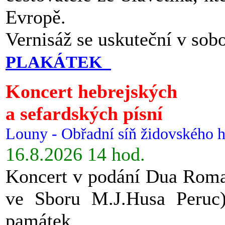
Evropě.
Vernisáž se uskuteční v sob
PLAKÁTEK
Koncert hebrejských
a sefardských písní
Louny - Obřadní síň židovského h
16.8.2026 14 hod.
Koncert v podání Dua Roman
ve Sboru M.J.Husa Peruc
památek.