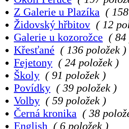
Z Galerie u Plazíka
( 158
Židovský hřbitov
( 12 po
Galerie u kozorožce
( 84
Křesťané
( 136 položek )
Fejetony
( 24 položek )
Školy
( 91 položek )
Povídky
( 39 položek )
Volby
( 59 položek )
Černá kronika
( 38 polož
English
( 6 položek )