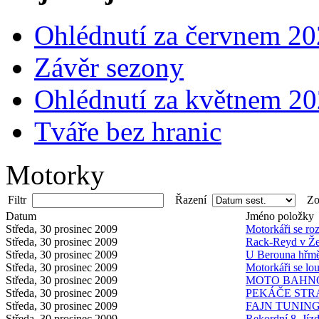
Ohlédnutí za červnem 2
Závěr sezony
Ohlédnutí za květnem 2
Tváře bez hranic
Motorky
Filtr
Řazení
Zob
Datum
Jméno položky
Středa, 30 prosinec 2009
Motorkáři se ro
Středa, 30 prosinec 2009
Rack-Reyd v Žer
Středa, 30 prosinec 2009
U Berouna hřmě
Středa, 30 prosinec 2009
Motorkáři se lou
Středa, 30 prosinec 2009
MOTO BAHNO
Středa, 30 prosinec 2009
PEKÁČE STR
Středa, 30 prosinec 2009
FAJN TUNIN
Středa, 30 prosinec 2009
Rekordní 8. Jíz