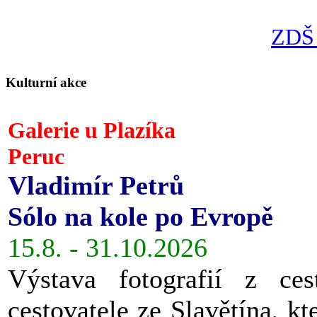
ZDŠ 
Kulturní akce
Galerie u Plazíka
Peruc
Vladimír Petrů
Sólo na kole po Evropě
15.8. - 31.10.2026
Výstava fotografií z ces
cestovatele ze Slavětína, kt