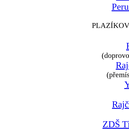
Peru
PLAZÍKOV
(doprovod
Raj
(přemís
Rajč
ZDŠ Tř