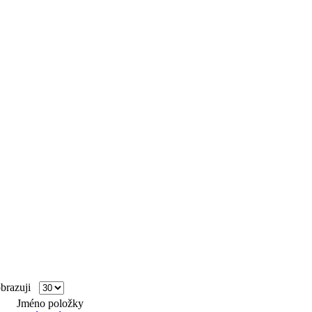
razuji
Jméno položky