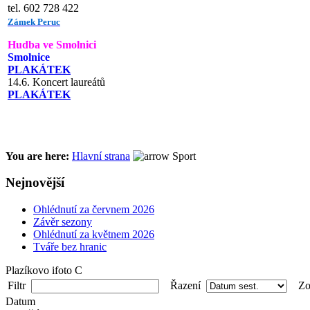
tel. 602 728 422
Zámek Peruc
Hudba ve Smolnici
Smolnice
PLAKÁTEK
14.6. Koncert laureátů
PLAKÁTEK
You are here:
Hlavní strana
Sport
Nejnovější
Ohlédnutí za červnem 2026
Závěr sezony
Ohlédnutí za květnem 2026
Tváře bez hranic
Plazíkovo ifoto C
Filtr
Řazení
Zob
Datum