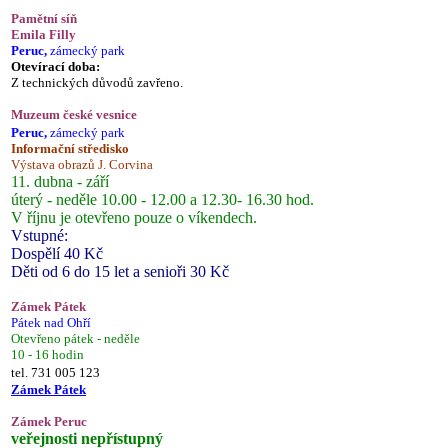
Pamětní síň
Emila Filly
Peruc,
zámecký park
Otevírací doba:
Z technických důvodů zavřeno.
Muzeum české vesnice
Peruc,
zámecký park
Informační středisko
Výstava obrazů J. Corvina
11. dubna - září
úterý - neděle 10.00 - 12.00 a 12.30- 16.30 hod.
V říjnu je otevřeno pouze o víkendech.
Vstupné:
Dospělí 40 Kč
Děti od 6 do 15 let a senioři 30 Kč
Zámek Pátek
Pátek nad Ohří
Otevřeno pátek - neděle
10 - 16 hodin
tel. 731 005 123
Zámek Pátek
Zámek Peruc
veřejnosti nepřístupný