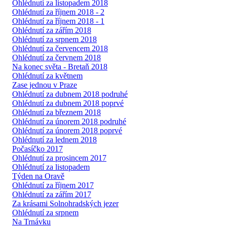
Ohlédnutí za listopadem 2018
Ohlédnutí za říjnem 2018 - 2
Ohlédnutí za říjnem 2018 - 1
Ohlédnutí za zářím 2018
Ohlédnutí za srpnem 2018
Ohlédnutí za červencem 2018
Ohlédnutí za červnem 2018
Na konec světa - Bretaň 2018
Ohlédnutí za květnem
Zase jednou v Praze
Ohlédnutí za dubnem 2018 podruhé
Ohlédnutí za dubnem 2018 poprvé
Ohlédnutí za březnem 2018
Ohlédnutí za únorem 2018 podruhé
Ohlédnutí za únorem 2018 poprvé
Ohlédnutí za lednem 2018
Počasíčko 2017
Ohlédnutí za prosincem 2017
Ohlédnutí za listopadem
Týden na Oravě
Ohlédnutí za říjnem 2017
Ohlédnutí za zářím 2017
Za krásami Solnohradských jezer
Ohlédnutí za srpnem
Na Trnávku