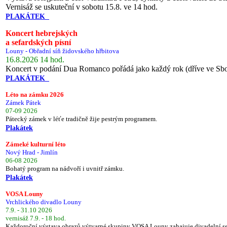
Vernisáž se uskuteční v sobotu 15.8. ve 14 hod.
PLAKÁTEK
Koncert hebrejských
a sefardských písní
Louny - Obřadní síň židovského hřbitova
16.8.2026 14 hod.
Koncert v podání Dua Romanco pořádá jako každý rok (dříve ve Sb
PLAKÁTEK
Léto na zámku 2026
Zámek Pátek
07-09 2026
Pátecký zámek v léťe tradičně žije pestrým programem.
Plakátek
Zámeké kulturní léto
Nový Hrad - Jimlín
06-08 2026
Bohatý program na nádvoří i uvnitř zámku.
Plakátek
VOSA Louny
Vrchlického divadlo Louny
7.9. - 31.10 2026
vernisáž 7.9. - 18 hod.
Každoroční výstava obrazů výtvarné skupiny VOSA Louny zahajuje divadelní s