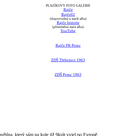
PLAZÍKOVY FOTO GALERIE
Rajče
Rajče02
(doprovodná a starší alba)
Rajče historie
(přemístěná stará alba)
YouTube
Rajče FK Peruc
ZDŠ Třebenice 1963
ZDŠ Peruc 1963
avětína, který sám na kole již 9krát vyjel po Evropě.