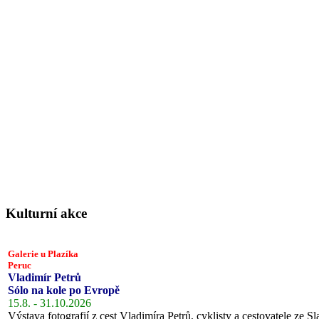
Kulturní akce
Galerie u Plazíka
Peruc
Vladimír Petrů
Sólo na kole po Evropě
15.8. - 31.10.2026
Výstava fotografií z cest Vladimíra Petrů, cyklisty a cestovatele ze Sl