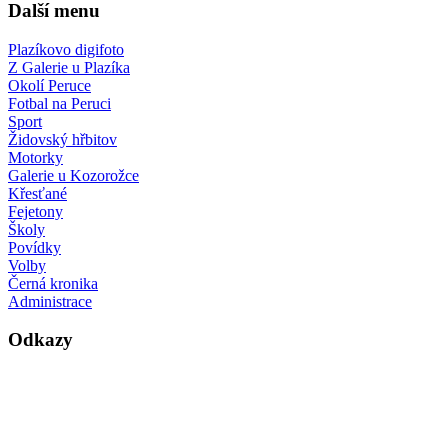
Další menu
Plazíkovo digifoto
Z Galerie u Plazíka
Okolí Peruce
Fotbal na Peruci
Sport
Židovský hřbitov
Motorky
Galerie u Kozorožce
Křesťané
Fejetony
Školy
Povídky
Volby
Černá kronika
Administrace
Odkazy