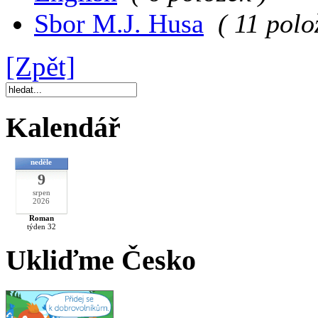
Sbor M.J. Husa
( 11 polo
[Zpět]
Kalendář
neděle
9
srpen
2026
Roman
týden 32
Ukliďme Česko