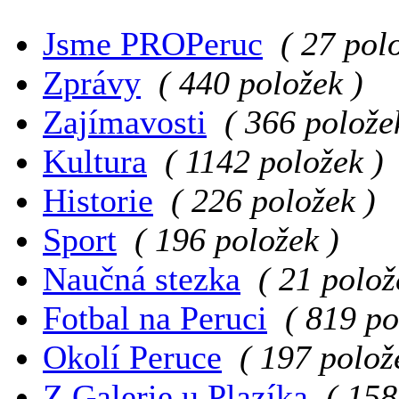
Jsme PROPeruc
( 27 pol
Zprávy
( 440 položek )
Zajímavosti
( 366 polože
Kultura
( 1142 položek )
Historie
( 226 položek )
Sport
( 196 položek )
Naučná stezka
( 21 polož
Fotbal na Peruci
( 819 po
Okolí Peruce
( 197 polož
Z Galerie u Plazíka
( 158