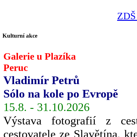
ZDŠ 
Kulturní akce
Galerie u Plazíka
Peruc
Vladimír Petrů
Sólo na kole po Evropě
15.8. - 31.10.2026
Výstava fotografií z ces
cestovatele ze Slavětína, kt