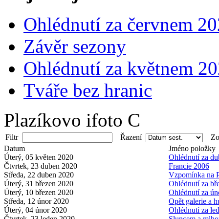
Ohlédnutí za červnem 2
Závěr sezony
Ohlédnutí za květnem 2
Tváře bez hranic
Plazíkovo ifoto C
Filtr
Řazení
Zob
Datum
Jméno položky
Úterý, 05 květen 2020
Ohlédnutí za d
Čtvrtek, 23 duben 2020
Francie 2006
Středa, 22 duben 2020
Vzpomínka na 
Úterý, 31 březen 2020
Ohlédnutí za b
Úterý, 10 březen 2020
Ohlédnutí za ú
Středa, 12 únor 2020
Opět galerie a 
Úterý, 04 únor 2020
Ohlédnutí za l
Čtvrtek, 23 leden 2020
Sluncem a mlho