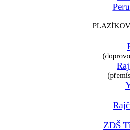
Peru
PLAZÍKOV
(doprovod
Raj
(přemís
Rajč
ZDŠ Tř