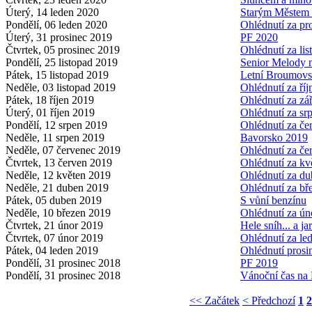
Úterý, 14 leden 2020
Starým Městem z
Pondělí, 06 leden 2020
Ohlédnutí za p
Úterý, 31 prosinec 2019
PF 2020
Čtvrtek, 05 prosinec 2019
Ohlédnutí za li
Pondělí, 25 listopad 2019
Senior Melody 
Pátek, 15 listopad 2019
Letní Broumov
Neděle, 03 listopad 2019
Ohlédnutí za ří
Pátek, 18 říjen 2019
Ohlédnutí za zá
Úterý, 01 říjen 2019
Ohlédnutí za s
Pondělí, 12 srpen 2019
Ohlédnutí za č
Neděle, 11 srpen 2019
Bavorsko 2019
Neděle, 07 červenec 2019
Ohlédnutí za č
Čtvrtek, 13 červen 2019
Ohlédnutí za k
Neděle, 12 květen 2019
Ohlédnutí za d
Neděle, 21 duben 2019
Ohlédnutí za b
Pátek, 05 duben 2019
S vůní benzínu
Neděle, 10 březen 2019
Ohlédnutí za ú
Čtvrtek, 21 únor 2019
Hele sníh... a ja
Čtvrtek, 07 únor 2019
Ohlédnutí za l
Pátek, 04 leden 2019
Ohlédnutí pros
Pondělí, 31 prosinec 2018
PF 2019
Pondělí, 31 prosinec 2018
Vánoční čas na 
<< Začátek
< Předchozí
1
2