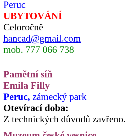
Peruc
UBYTOVÁNÍ
Celoročně
hancad@gmail.com
mob. 777 066 738
Pamětní síň
Emila Filly
Peruc,
zámecký park
Otevírací doba:
Z technických důvodů zavřeno.
Muzeum české vesnice