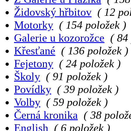
Židovský hřbitov
( 12 po
Motorky
( 154 položek )
Galerie u kozorožce
( 84
Křesťané
( 136 položek )
Fejetony
( 24 položek )
Školy
( 91 položek )
Povídky
( 39 položek )
Volby
( 59 položek )
Černá kronika
( 38 polož
English
( 6 položek )