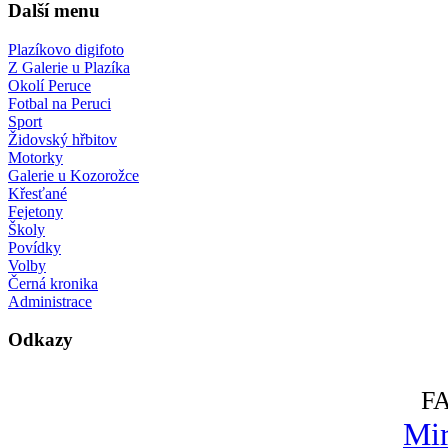
Další menu
Plazíkovo digifoto
Z Galerie u Plazíka
Okolí Peruce
Fotbal na Peruci
Sport
Židovský hřbitov
Motorky
Galerie u Kozorožce
Křesťané
Fejetony
Školy
Povídky
Volby
Černá kronika
Administrace
Odkazy
F
Mir