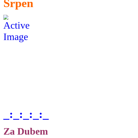
Srpen
_:_:_:_:_
Za Dubem