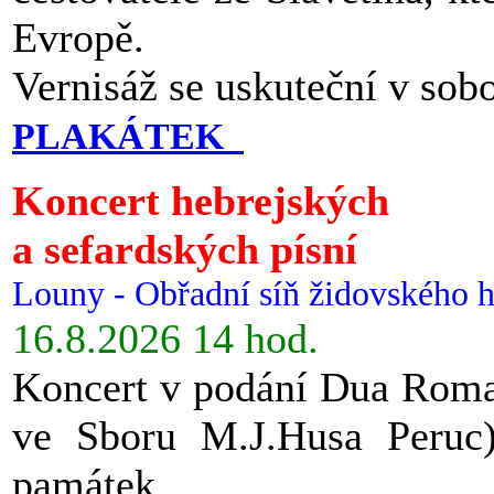
Evropě.
Vernisáž se uskuteční v sob
PLAKÁTEK
Koncert hebrejských
a sefardských písní
Louny - Obřadní síň židovského h
16.8.2026 14 hod.
Koncert v podání Dua Roman
ve Sboru M.J.Husa Peruc
památek.