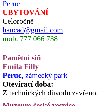
Peruc
UBYTOVÁNÍ
Celoročně
hancad@gmail.com
mob. 777 066 738
Pamětní síň
Emila Filly
Peruc,
zámecký park
Otevírací doba:
Z technických důvodů zavřeno.
Muzeum české vesnice