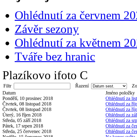
Ohlédnutí za červnem 2
Závěr sezony
Ohlédnutí za květnem 2
Tváře bez hranic
Plazíkovo ifoto C
Filtr
Řazení
Zob
Datum
Jméno položky
Pondělí, 10 prosinec 2018
Ohlédnutí za li
Čtvrtek, 08 listopad 2018
Ohlédnutí za ří
Čtvrtek, 08 listopad 2018
Ohlédnutí za ří
Úterý, 16 říjen 2018
Ohlédnutí za zá
Středa, 05 září 2018
Ohlédnutí za s
Pátek, 17 srpen 2018
Ohlédnutí za č
Středa, 25 červenec 2018
Ohlédnutí za č
Neděle, 15 červenec 2018
Na konec světa 