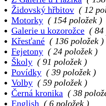
Židovský hřbitov
( 12 po
Motorky
( 154 položek )
Galerie u kozorožce
( 84
Křesťané
( 136 položek )
Fejetony
( 24 položek )
Školy
( 91 položek )
Povídky
( 39 položek )
Volby
( 59 položek )
Černá kronika
( 38 polož
English
( 6 položek )