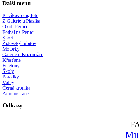
Další menu
Plazíkovo digifoto
Z Galerie u Plazíka
Okolí Peruce
Fotbal na Peruci
Sport
Židovský hřbitov
Motorky
Galerie u Kozorožce
Křesťané
Fejetony
Školy
Povídky
Volby
Černá kronika
Administrace
Odkazy
F
Mir