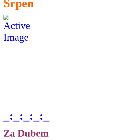
Srpen
_:_:_:_:_
Za Dubem