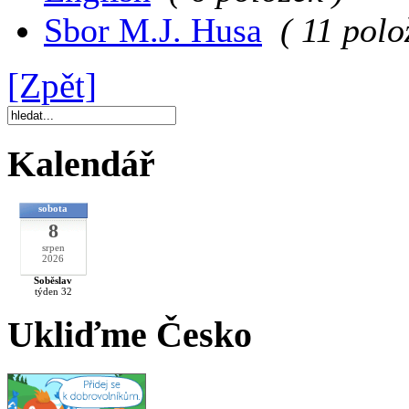
Sbor M.J. Husa
( 11 polo
[Zpět]
Kalendář
sobota
8
srpen
2026
Soběslav
týden 32
Ukliďme Česko