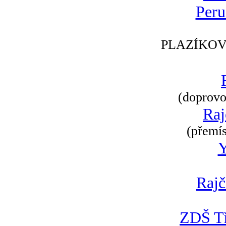
Peru
PLAZÍKOV
(doprovod
Raj
(přemís
Rajč
ZDŠ Tř