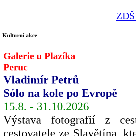
ZDŠ 
Kulturní akce
Galerie u Plazíka
Peruc
Vladimír Petrů
Sólo na kole po Evropě
15.8. - 31.10.2026
Výstava fotografií z ces
cestovatele ze Slavětína, kt