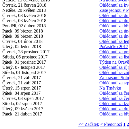
Čtvrtek, 21 červen 2018
Ohlédnutí za k
Neděle, 20 květen 2018
Zase jednou v P
Čtvrtek, 03 květen 2018
Ohlédnutí za d
Čtvrtek, 03 květen 2018
Ohlédnutí za d
Pondělí, 02 duben 2018
Ohlédnutí za b
Pátek, 09 březen 2018
Ohlédnutí za ú
Pátek, 09 březen 2018
Ohlédnutí za ú
Čtvrtek, 01 únor 2018
Ohlédnutí za l
Úterý, 02 leden 2018
Počasíčko 2017
Čtvrtek, 28 prosinec 2017
Ohlédnutí za p
Středa, 06 prosinec 2017
Ohlédnutí za li
Pátek, 01 prosinec 2017
Týden na Oravě
Úterý, 07 listopad 2017
Ohlédnutí za ří
Středa, 01 listopad 2017
Ohlédnutí za zá
Čtvrtek, 21 září 2017
Za krásami Soln
Čtvrtek, 21 září 2017
Ohlédnutí za s
Úterý, 15 srpen 2017
Na Trnávku
Pátek, 04 srpen 2017
Ohlédnutí za č
Čtvrtek, 03 srpen 2017
Ohlédnutí za č
Středa, 02 srpen 2017
Ohlédnutí za k
Úterý, 09 květen 2017
Ohlédnutí za d
Pátek, 21 duben 2017
Ohlédnutí za b
<< Začátek
< Předchozí
1
2