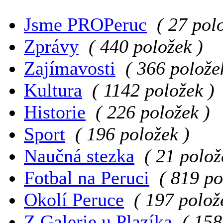
Jsme PROPeruc
( 27 pol
Zprávy
( 440 položek )
Zajímavosti
( 366 polože
Kultura
( 1142 položek )
Historie
( 226 položek )
Sport
( 196 položek )
Naučná stezka
( 21 polož
Fotbal na Peruci
( 819 po
Okolí Peruce
( 197 polož
Z Galerie u Plazíka
( 158