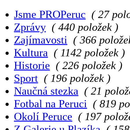
Jsme PROPeruc
( 27 pol
Zprávy
( 440 položek )
Zajímavosti
( 366 polože
Kultura
( 1142 položek )
Historie
( 226 položek )
Sport
( 196 položek )
Naučná stezka
( 21 polož
Fotbal na Peruci
( 819 po
Okolí Peruce
( 197 polož
Z Galerie u Plazíka
( 158