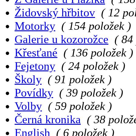
Židovský hřbitov
( 12 po
Motorky
( 154 položek )
Galerie u kozorožce
( 84
Křesťané
( 136 položek )
Fejetony
( 24 položek )
Školy
( 91 položek )
Povídky
( 39 položek )
Volby
( 59 položek )
Černá kronika
( 38 polož
English
( 6 položek )