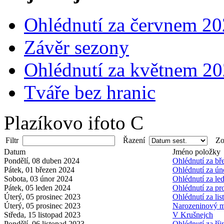
Ohlédnutí za červnem 2
Závěr sezony
Ohlédnutí za květnem 2
Tváře bez hranic
Plazíkovo ifoto C
Filtr
Řazení
Zob
Datum
Jméno položky
Pondělí, 08 duben 2024
Ohlédnutí za b
Pátek, 01 březen 2024
Ohlédnutí za ú
Sobota, 03 únor 2024
Ohlédnutí za l
Pátek, 05 leden 2024
Ohlédnutí za p
Úterý, 05 prosinec 2023
Ohlédnutí za li
Úterý, 05 prosinec 2023
Narozeninový m
Středa, 15 listopad 2023
V Krušnejch
Pondělí, 06 listopad 2023
Ohlédnutí za ří