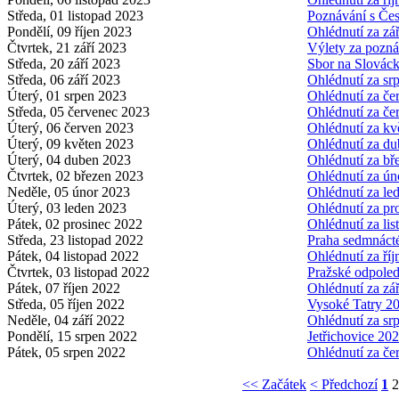
Středa, 01 listopad 2023
Poznávání s Čes
Pondělí, 09 říjen 2023
Ohlédnutí za zá
Čtvrtek, 21 září 2023
Výlety za pozn
Středa, 20 září 2023
Sbor na Slovác
Středa, 06 září 2023
Ohlédnutí za s
Úterý, 01 srpen 2023
Ohlédnutí za č
Středa, 05 červenec 2023
Ohlédnutí za č
Úterý, 06 červen 2023
Ohlédnutí za k
Úterý, 09 květen 2023
Ohlédnutí za d
Úterý, 04 duben 2023
Ohlédnutí za b
Čtvrtek, 02 březen 2023
Ohlédnutí za ú
Neděle, 05 únor 2023
Ohlédnutí za l
Úterý, 03 leden 2023
Ohlédnutí za p
Pátek, 02 prosinec 2022
Ohlédnutí za li
Středa, 23 listopad 2022
Praha sedmnáct
Pátek, 04 listopad 2022
Ohlédnutí za ří
Čtvrtek, 03 listopad 2022
Pražské odpole
Pátek, 07 říjen 2022
Ohlédnutí za zá
Středa, 05 říjen 2022
Vysoké Tatry 2
Neděle, 04 září 2022
Ohlédnutí za s
Pondělí, 15 srpen 2022
Jetřichovice 20
Pátek, 05 srpen 2022
Ohlédnutí za č
<< Začátek
< Předchozí
1
2