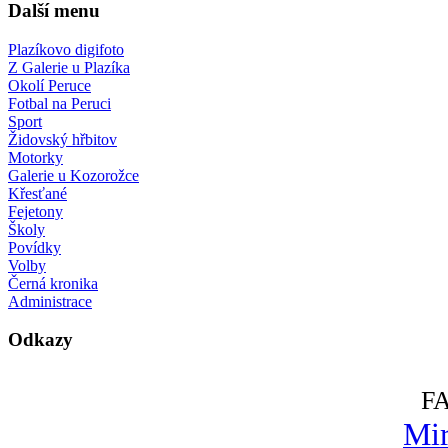
Další menu
Plazíkovo digifoto
Z Galerie u Plazíka
Okolí Peruce
Fotbal na Peruci
Sport
Židovský hřbitov
Motorky
Galerie u Kozorožce
Křesťané
Fejetony
Školy
Povídky
Volby
Černá kronika
Administrace
Odkazy
F
Mir