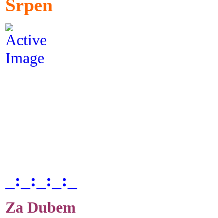
Srpen
_:_:_:_:_
Za Dubem