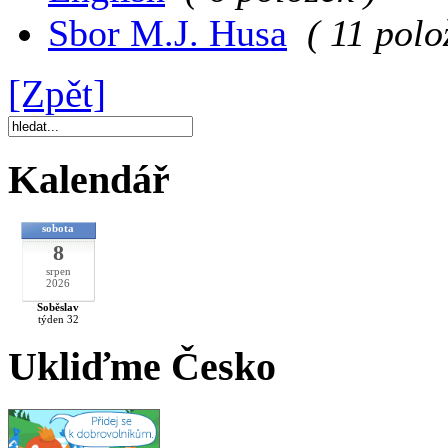
Sbor M.J. Husa
( 11 polo
[Zpět]
Kalendář
sobota
8
srpen
2026
Soběslav
týden 32
Ukliďme Česko