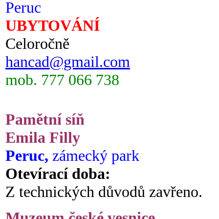
Peruc
UBYTOVÁNÍ
Celoročně
hancad@gmail.com
mob. 777 066 738
Pamětní síň
Emila Filly
Peruc,
zámecký park
Otevírací doba:
Z technických důvodů zavřeno.
Muzeum české vesnice