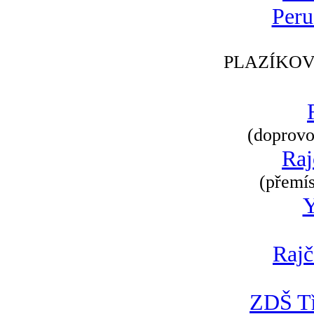
Peru
PLAZÍKOV
(doprovod
Raj
(přemís
Rajč
ZDŠ Tř