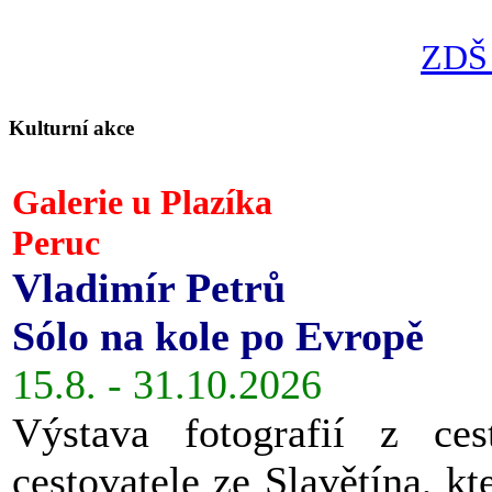
ZDŠ 
Kulturní akce
Galerie u Plazíka
Peruc
Vladimír Petrů
Sólo na kole po Evropě
15.8. - 31.10.2026
Výstava fotografií z ces
cestovatele ze Slavětína, kt