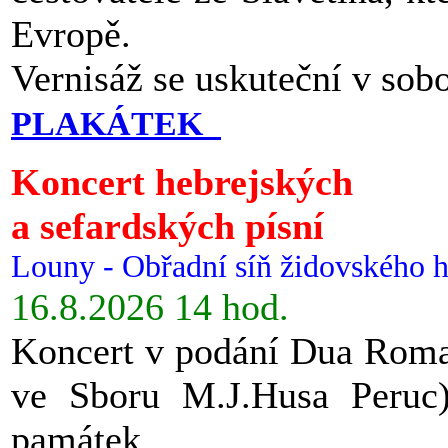
Evropě.
Vernisáž se uskuteční v sob
PLAKÁTEK
Koncert hebrejských
a sefardských písní
Louny - Obřadní síň židovského h
16.8.2026 14 hod.
Koncert v podání Dua Roman
ve Sboru M.J.Husa Peruc
památek.