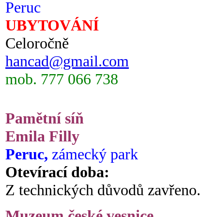
Peruc
UBYTOVÁNÍ
Celoročně
hancad@gmail.com
mob. 777 066 738
Pamětní síň
Emila Filly
Peruc,
zámecký park
Otevírací doba:
Z technických důvodů zavřeno.
Muzeum české vesnice