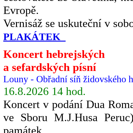
Evropě.
Vernisáž se uskuteční v sob
PLAKÁTEK
Koncert hebrejských
a sefardských písní
Louny - Obřadní síň židovského h
16.8.2026 14 hod.
Koncert v podání Dua Roman
ve Sboru M.J.Husa Peruc
památek.