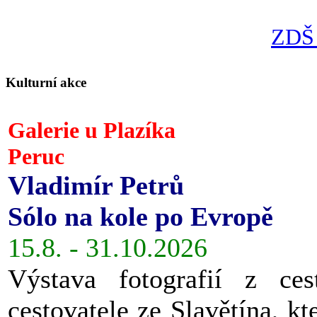
ZDŠ 
Kulturní akce
Galerie u Plazíka
Peruc
Vladimír Petrů
Sólo na kole po Evropě
15.8. - 31.10.2026
Výstava fotografií z ces
cestovatele ze Slavětína, kt