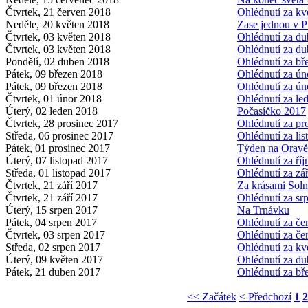
Čtvrtek, 21 červen 2018
Ohlédnutí za k
Neděle, 20 květen 2018
Zase jednou v P
Čtvrtek, 03 květen 2018
Ohlédnutí za d
Čtvrtek, 03 květen 2018
Ohlédnutí za d
Pondělí, 02 duben 2018
Ohlédnutí za b
Pátek, 09 březen 2018
Ohlédnutí za ú
Pátek, 09 březen 2018
Ohlédnutí za ú
Čtvrtek, 01 únor 2018
Ohlédnutí za l
Úterý, 02 leden 2018
Počasíčko 2017
Čtvrtek, 28 prosinec 2017
Ohlédnutí za p
Středa, 06 prosinec 2017
Ohlédnutí za li
Pátek, 01 prosinec 2017
Týden na Oravě
Úterý, 07 listopad 2017
Ohlédnutí za ří
Středa, 01 listopad 2017
Ohlédnutí za zá
Čtvrtek, 21 září 2017
Za krásami Soln
Čtvrtek, 21 září 2017
Ohlédnutí za s
Úterý, 15 srpen 2017
Na Trnávku
Pátek, 04 srpen 2017
Ohlédnutí za č
Čtvrtek, 03 srpen 2017
Ohlédnutí za č
Středa, 02 srpen 2017
Ohlédnutí za k
Úterý, 09 květen 2017
Ohlédnutí za d
Pátek, 21 duben 2017
Ohlédnutí za b
<< Začátek
< Předchozí
1
2