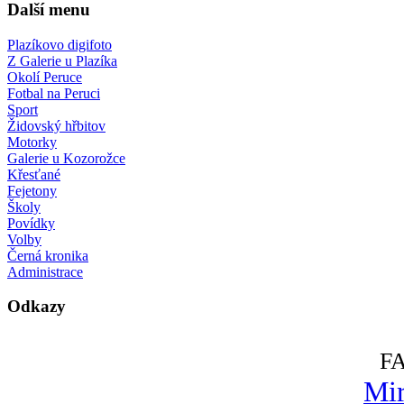
Další menu
Plazíkovo digifoto
Z Galerie u Plazíka
Okolí Peruce
Fotbal na Peruci
Sport
Židovský hřbitov
Motorky
Galerie u Kozorožce
Křesťané
Fejetony
Školy
Povídky
Volby
Černá kronika
Administrace
Odkazy
F
Mir