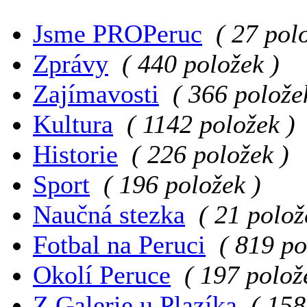
Jsme PROPeruc
( 27 pol
Zprávy
( 440 položek )
Zajímavosti
( 366 polože
Kultura
( 1142 položek )
Historie
( 226 položek )
Sport
( 196 položek )
Naučná stezka
( 21 polož
Fotbal na Peruci
( 819 po
Okolí Peruce
( 197 polož
Z Galerie u Plazíka
( 158