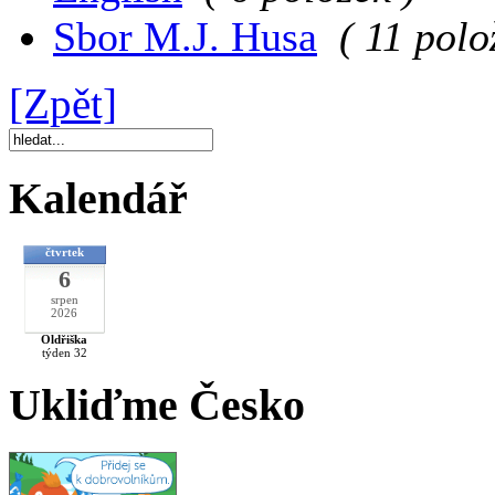
Sbor M.J. Husa
( 11 polo
[Zpět]
Kalendář
čtvrtek
6
srpen
2026
Oldřiška
týden 32
Ukliďme Česko