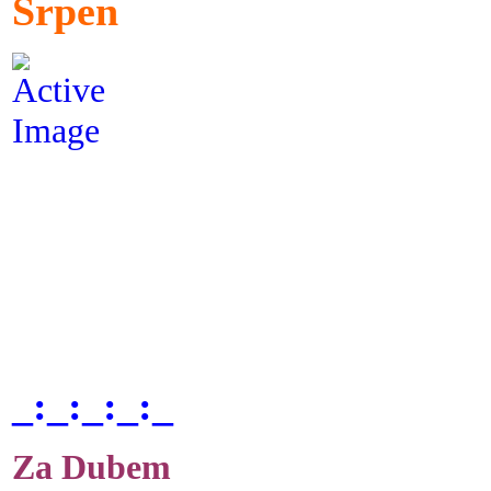
Srpen
_:_:_:_:_
Za Dubem