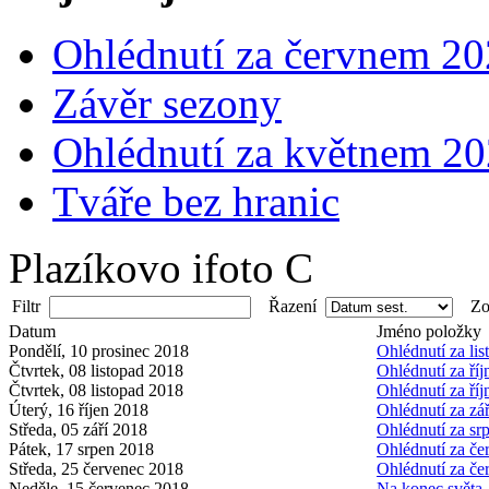
Ohlédnutí za červnem 2
Závěr sezony
Ohlédnutí za květnem 2
Tváře bez hranic
Plazíkovo ifoto C
Filtr
Řazení
Zob
Datum
Jméno položky
Pondělí, 10 prosinec 2018
Ohlédnutí za li
Čtvrtek, 08 listopad 2018
Ohlédnutí za ří
Čtvrtek, 08 listopad 2018
Ohlédnutí za ří
Úterý, 16 říjen 2018
Ohlédnutí za zá
Středa, 05 září 2018
Ohlédnutí za s
Pátek, 17 srpen 2018
Ohlédnutí za č
Středa, 25 červenec 2018
Ohlédnutí za č
Neděle, 15 červenec 2018
Na konec světa 