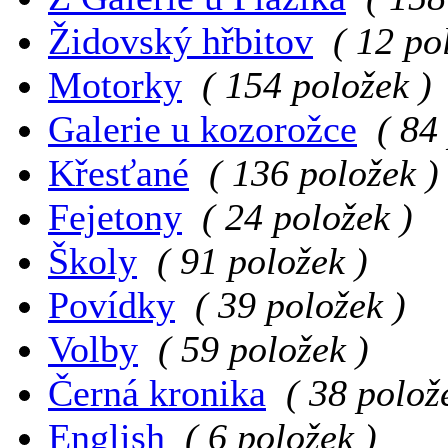
Židovský hřbitov
( 12 po
Motorky
( 154 položek )
Galerie u kozorožce
( 84
Křesťané
( 136 položek )
Fejetony
( 24 položek )
Školy
( 91 položek )
Povídky
( 39 položek )
Volby
( 59 položek )
Černá kronika
( 38 polož
English
( 6 položek )