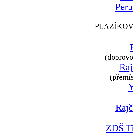
Peru
PLAZÍKOV
(doprovod
Raj
(přemís
Rajč
ZDŠ Tř