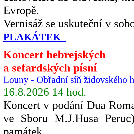
Evropě.
Vernisáž se uskuteční v sob
PLAKÁTEK
Koncert hebrejských
a sefardských písní
Louny - Obřadní síň židovského h
16.8.2026 14 hod.
Koncert v podání Dua Roman
ve Sboru M.J.Husa Peruc
památek.