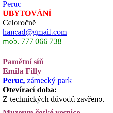
Peruc
UBYTOVÁNÍ
Celoročně
hancad@gmail.com
mob. 777 066 738
Pamětní síň
Emila Filly
Peruc,
zámecký park
Otevírací doba:
Z technických důvodů zavřeno.
Muzeum české vesnice