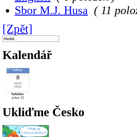
Sbor M.J. Husa
( 11 polo
[Zpět]
Kalendář
sobota
8
srpen
2026
Soběslav
týden 32
Ukliďme Česko