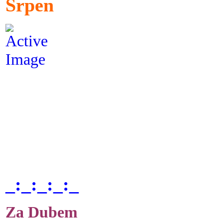
Srpen
_:_:_:_:_
Za Dubem