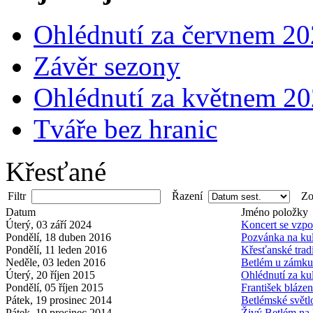
Ohlédnutí za červnem 2
Závěr sezony
Ohlédnutí za květnem 2
Tváře bez hranic
Křesťané
Filtr
Řazení
Zob
Datum
Jméno položky
Úterý, 03 září 2024
Koncert se vzp
Pondělí, 18 duben 2016
Pozvánka na kul
Pondělí, 11 leden 2016
Křesťanské trad
Neděle, 03 leden 2016
Betlém u zámku
Úterý, 20 říjen 2015
Ohlédnutí za ku
Pondělí, 05 říjen 2015
František blázen
Pátek, 19 prosinec 2014
Betlémské světl
Pátek, 19 prosinec 2014
Živý Betlém na 