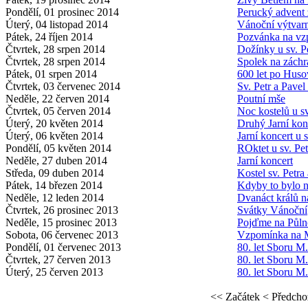
Pondělí, 01 prosinec 2014
Perucký advent 
Úterý, 04 listopad 2014
Vánoční výtvarn
Pátek, 24 říjen 2014
Pozvánka na vz
Čtvrtek, 28 srpen 2014
Dožínky u sv. P
Čtvrtek, 28 srpen 2014
Spolek na záchr
Pátek, 01 srpen 2014
600 let po Huso
Čtvrtek, 03 červenec 2014
Sv. Petr a Pavel 
Neděle, 22 červen 2014
Poutní mše
Čtvrtek, 05 červen 2014
Noc kostelů u sv
Úterý, 20 květen 2014
Druhý Jarní kon
Úterý, 06 květen 2014
Jarní koncert u 
Pondělí, 05 květen 2014
ROktet u sv. Pet
Neděle, 27 duben 2014
Jarní koncert
Středa, 09 duben 2014
Kostel sv. Petra
Pátek, 14 březen 2014
Kdyby to bylo 
Neděle, 12 leden 2014
Dvanáct králů n
Čtvrtek, 26 prosinec 2013
Svátky Vánoční
Neděle, 15 prosinec 2013
Pojďme na Půln
Sobota, 06 červenec 2013
Vzpomínka na M
Pondělí, 01 červenec 2013
80. let Sboru M.
Čtvrtek, 27 červen 2013
80. let Sboru M.
Úterý, 25 červen 2013
80. let Sboru M.
<< Začátek
< Předcho