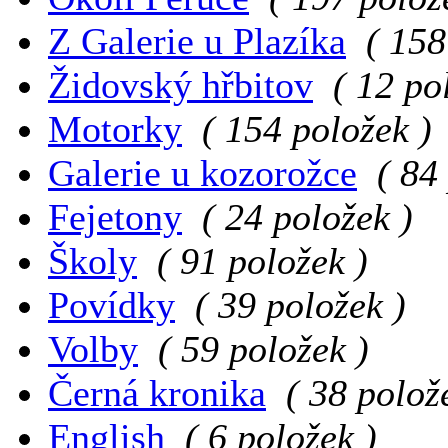
Z Galerie u Plazíka
( 158
Židovský hřbitov
( 12 po
Motorky
( 154 položek )
Galerie u kozorožce
( 84
Fejetony
( 24 položek )
Školy
( 91 položek )
Povídky
( 39 položek )
Volby
( 59 položek )
Černá kronika
( 38 polož
English
( 6 položek )