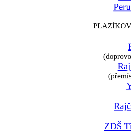
Peru
PLAZÍKOV
(doprovod
Raj
(přemís
Rajč
ZDŠ Tř