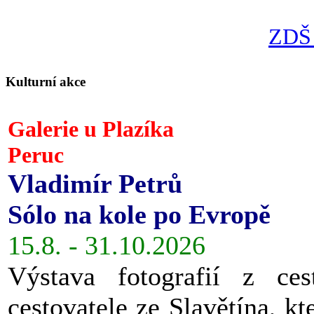
ZDŠ 
Kulturní akce
Galerie u Plazíka
Peruc
Vladimír Petrů
Sólo na kole po Evropě
15.8. - 31.10.2026
Výstava fotografií z ces
cestovatele ze Slavětína, kt