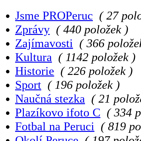
Jsme PROPeruc
( 27 pol
Zprávy
( 440 položek )
Zajímavosti
( 366 polože
Kultura
( 1142 položek )
Historie
( 226 položek )
Sport
( 196 položek )
Naučná stezka
( 21 polož
Plazíkovo ifoto C
( 334 p
Fotbal na Peruci
( 819 po
Okolí Peruce
( 197 polož