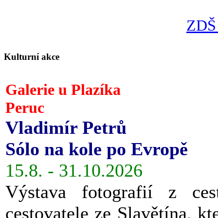
ZDŠ 
Kulturní akce
Galerie u Plazíka
Peruc
Vladimír Petrů
Sólo na kole po Evropě
15.8. - 31.10.2026
Výstava fotografií z ces
cestovatele ze Slavětína, kt