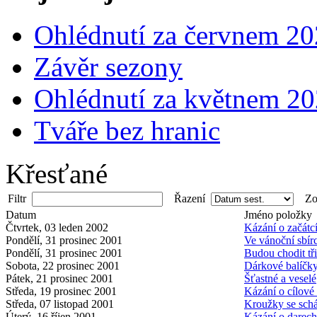
Ohlédnutí za červnem 2
Závěr sezony
Ohlédnutí za květnem 2
Tváře bez hranic
Křesťané
Filtr
Řazení
Zob
Datum
Jméno položky
Čtvrtek, 03 leden 2002
Kázání o začátc
Pondělí, 31 prosinec 2001
Ve vánoční sbír
Pondělí, 31 prosinec 2001
Budou chodit tř
Sobota, 22 prosinec 2001
Dárkové balíčk
Pátek, 21 prosinec 2001
Šťastné a veselé
Středa, 19 prosinec 2001
Kázání o cílové
Středa, 07 listopad 2001
Kroužky se schá
Úterý, 16 říjen 2001
Kázání o darech