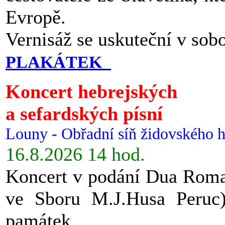
Evropě.
Vernisáž se uskuteční v sob
PLAKÁTEK
Koncert hebrejských
a sefardských písní
Louny - Obřadní síň židovského h
16.8.2026 14 hod.
Koncert v podání Dua Roman
ve Sboru M.J.Husa Peruc
památek.