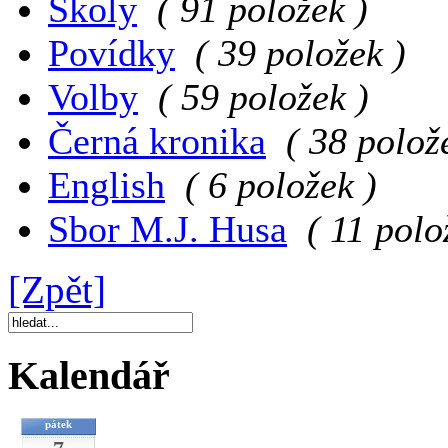
Školy
( 91 položek )
Povídky
( 39 položek )
Volby
( 59 položek )
Černá kronika
( 38 polož
English
( 6 položek )
Sbor M.J. Husa
( 11 polo
[Zpět]
Kalendář
pátek