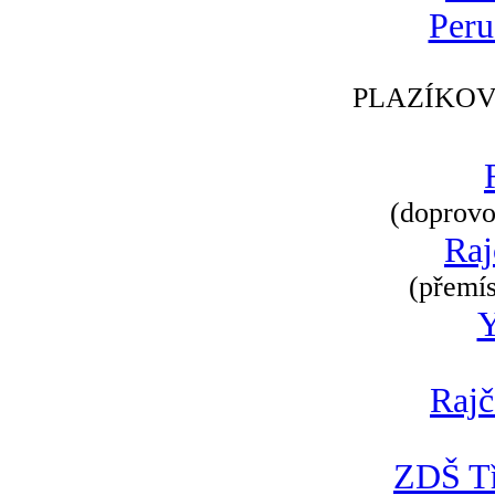
Peru
PLAZÍKOV
(doprovod
Raj
(přemís
Rajč
ZDŠ Tř