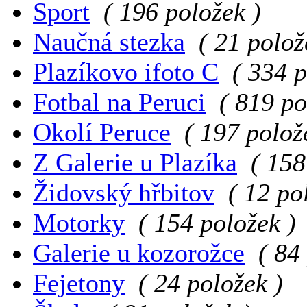
Sport
( 196 položek )
Naučná stezka
( 21 polož
Plazíkovo ifoto C
( 334 p
Fotbal na Peruci
( 819 po
Okolí Peruce
( 197 polož
Z Galerie u Plazíka
( 158
Židovský hřbitov
( 12 po
Motorky
( 154 položek )
Galerie u kozorožce
( 84
Fejetony
( 24 položek )