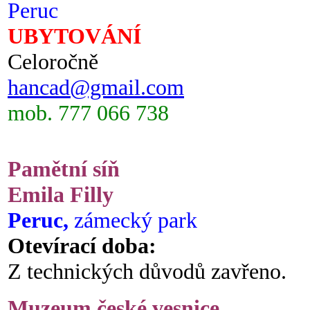
Peruc
UBYTOVÁNÍ
Celoročně
hancad@gmail.com
mob. 777 066 738
Pamětní síň
Emila Filly
Peruc,
zámecký park
Otevírací doba:
Z technických důvodů zavřeno.
Muzeum české vesnice