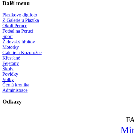
Další menu
Plazíkovo digifoto
Z Galerie u Plazíka
Okolí Peruce
Fotbal na Peruci
Sport
Židovský hřbitov
Motorky
Galerie u Kozorožce
Křesťané
Fejetony
Školy
Povídky
Volby
Černá kronika
Administrace
Odkazy
F
Mir