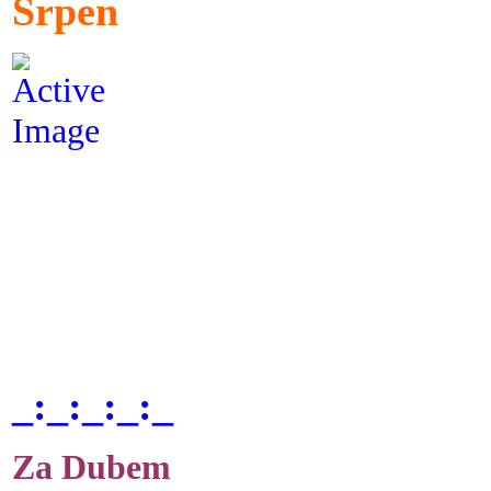
Srpen
_:_:_:_:_
Za Dubem