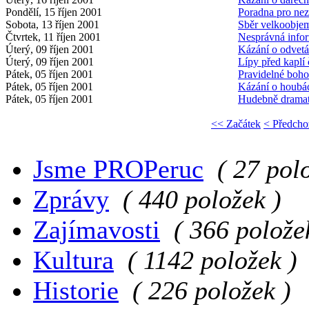
Pondělí, 15 říjen 2001
Poradna pro nez
Sobota, 13 říjen 2001
Sběr velkoobje
Čtvrtek, 11 říjen 2001
Nesprávná info
Úterý, 09 říjen 2001
Kázání o odvet
Úterý, 09 říjen 2001
Lípy před kaplí 
Pátek, 05 říjen 2001
Pravidelné boho
Pátek, 05 říjen 2001
Kázání o houbá
Pátek, 05 říjen 2001
Hudebně dramat
<< Začátek
< Předcho
Jsme PROPeruc
( 27 pol
Zprávy
( 440 položek )
Zajímavosti
( 366 polože
Kultura
( 1142 položek )
Historie
( 226 položek )