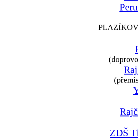
Peru
PLAZÍKOV
(doprovod
Raj
(přemís
Rajč
ZDŠ Tř