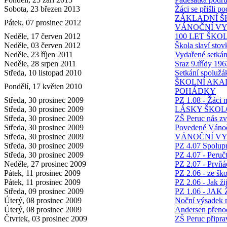
Sobota, 23 březen 2013
Žáci se přišli po
ZÁKLADNÍ Š
Pátek, 07 prosinec 2012
VÁNOČNÍ VY
Neděle, 17 červen 2012
100 LET ŠKO
Neděle, 03 červen 2012
Škola slaví stov
Neděle, 23 říjen 2011
Vydařené setkán
Neděle, 28 srpen 2011
Sraz 9.třídy 196
Středa, 10 listopad 2010
Setkání spolužá
ŠKOLNÍ AKAD
Pondělí, 17 květen 2010
POHÁDKY
Středa, 30 prosinec 2009
PZ 1.08 - Žáci m
Středa, 30 prosinec 2009
LÁSKY ŠKOL
Středa, 30 prosinec 2009
ZŠ Peruc nás zv
Středa, 30 prosinec 2009
Povedené Vánoč
Středa, 30 prosinec 2009
VÁNOČNÍ VY
Středa, 30 prosinec 2009
PZ 4.07 Spolupr
Středa, 30 prosinec 2009
PZ 4.07 - Peručt
Neděle, 27 prosinec 2009
PZ 2.07 - Prvňá
Pátek, 11 prosinec 2009
PZ 2.06 - ze ško
Pátek, 11 prosinec 2009
PZ 2.06 - Jak žij
Středa, 09 prosinec 2009
PZ 1.06 - JAK
Úterý, 08 prosinec 2009
Noční výsadek 
Úterý, 08 prosinec 2009
Andersen přenoc
Čtvrtek, 03 prosinec 2009
ZŠ Peruc připra