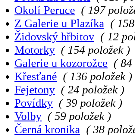
Okolí Peruce
( 197 polož
Z Galerie u Plazíka
( 158
Židovský hřbitov
( 12 po
Motorky
( 154 položek )
Galerie u kozorožce
( 84
Křesťané
( 136 položek )
Fejetony
( 24 položek )
Povídky
( 39 položek )
Volby
( 59 položek )
Černá kronika
( 38 polož