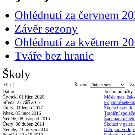
Ohlédnutí za červnem 2
Závěr sezony
Ohlédnutí za květnem 2
Tváře bez hranic
Školy
Filtr
Řazení
Zob
Datum
Jméno položky
Čtvrtek, 01 říjen 2020
Měsíc mezi žák
Středa, 27 září 2017
Příjemné setkán
Úterý, 31 leden 2017
Školáci zvou k t
Pátek, 05 únor 2016
Tradiční společ
Neděle, 08 listopad 2015
Žáci paní učitel
Úterý, 08 duben 2014
Školáci v galerii
Neděle, 23 březen 2014
Děti pod vodop
Pondělí, 23 září 2013
Padesátka podr