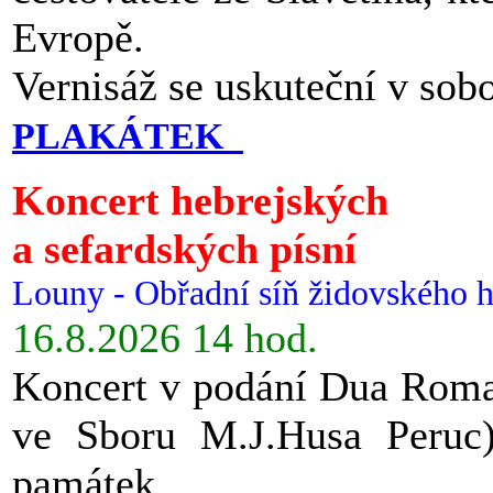
Evropě.
Vernisáž se uskuteční v sob
PLAKÁTEK
Koncert hebrejských
a sefardských písní
Louny - Obřadní síň židovského h
16.8.2026 14 hod.
Koncert v podání Dua Roman
ve Sboru M.J.Husa Peruc
památek.