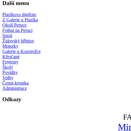
Další menu
Plazíkovo digifoto
Z Galerie u Plazíka
Okolí Peruce
Fotbal na Peruci
Sport
Židovský hřbitov
Motorky
Galerie u Kozorožce
Křesťané
Fejetony
Školy
Povídky
Volby
Černá kronika
Administrace
Odkazy
F
Mir