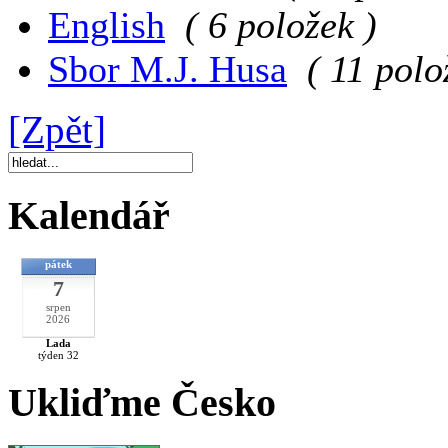
English
( 6 položek )
Sbor M.J. Husa
( 11 polo
[Zpět]
Kalendář
pátek
7
srpen
2026
Lada
týden 32
Ukliďme Česko