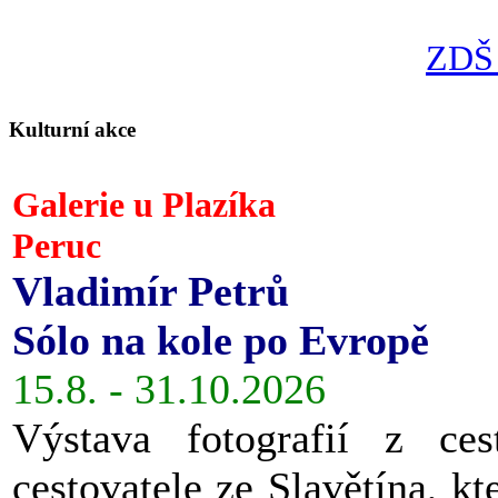
ZDŠ 
Kulturní akce
Galerie u Plazíka
Peruc
Vladimír Petrů
Sólo na kole po Evropě
15.8. - 31.10.2026
Výstava fotografií z ces
cestovatele ze Slavětína, kt