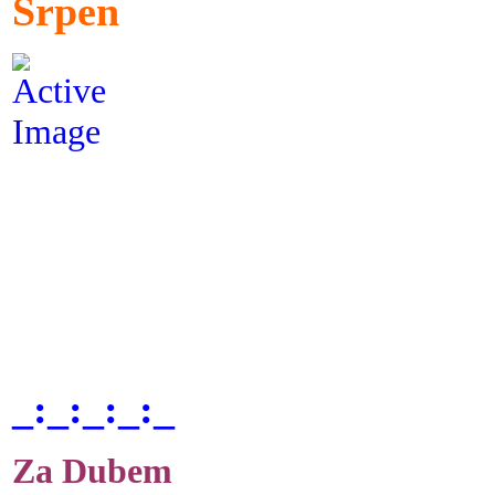
Srpen
_:_:_:_:_
Za Dubem