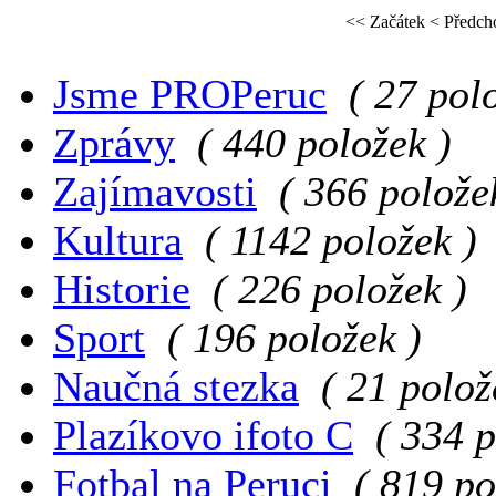
<< Začátek
< Předch
Jsme PROPeruc
( 27 pol
Zprávy
( 440 položek )
Zajímavosti
( 366 polože
Kultura
( 1142 položek )
Historie
( 226 položek )
Sport
( 196 položek )
Naučná stezka
( 21 polož
Plazíkovo ifoto C
( 334 p
Fotbal na Peruci
( 819 po