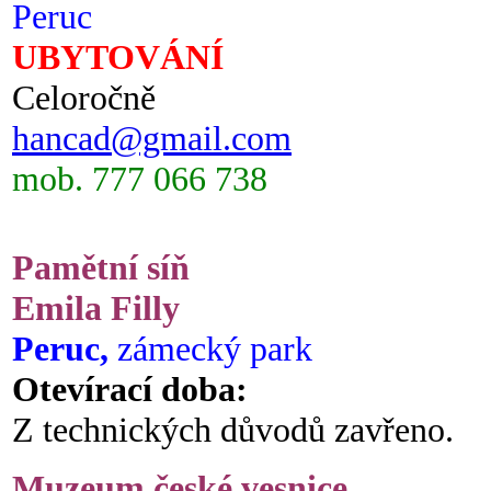
Peruc
UBYTOVÁNÍ
Celoročně
hancad@gmail.com
mob. 777 066 738
Pamětní síň
Emila Filly
Peruc,
zámecký park
Otevírací doba:
Z technických důvodů zavřeno.
Muzeum české vesnice