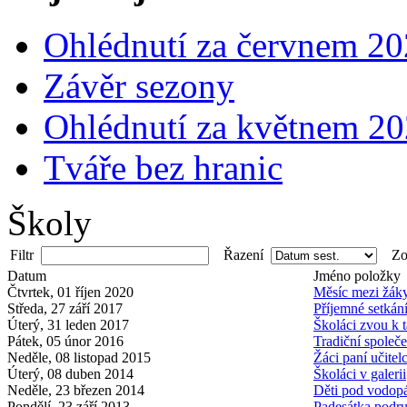
Ohlédnutí za červnem 2
Závěr sezony
Ohlédnutí za květnem 2
Tváře bez hranic
Školy
Filtr
Řazení
Zob
Datum
Jméno položky
Čtvrtek, 01 říjen 2020
Měsíc mezi žák
Středa, 27 září 2017
Příjemné setkán
Úterý, 31 leden 2017
Školáci zvou k t
Pátek, 05 únor 2016
Tradiční společ
Neděle, 08 listopad 2015
Žáci paní učitel
Úterý, 08 duben 2014
Školáci v galerii
Neděle, 23 březen 2014
Děti pod vodop
Pondělí, 23 září 2013
Padesátka podr