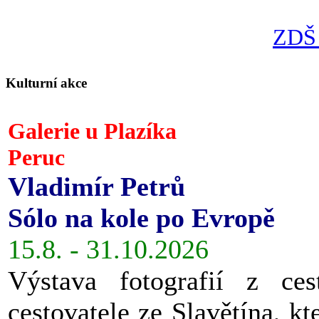
ZDŠ 
Kulturní akce
Galerie u Plazíka
Peruc
Vladimír Petrů
Sólo na kole po Evropě
15.8. - 31.10.2026
Výstava fotografií z ces
cestovatele ze Slavětína, kt