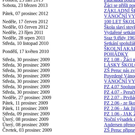
Sobota, 23 březen 2013
Žáci se přišli po
ZÁKLADNÍ Š
Pátek, 07 prosinec 2012
VÁNOČNÍ VY
Neděle, 17 červen 2012
100 LET ŠKO
Neděle, 03 červen 2012
Škola slaví stov
Neděle, 23 říjen 2011
Vydařené setkán
Neděle, 28 srpen 2011
Sraz 9.třídy 196
Středa, 10 listopad 2010
Setkání spolužá
ŠKOLNÍ AKAD
Pondělí, 17 květen 2010
POHÁDKY
Středa, 30 prosinec 2009
PZ 1.08 - Žáci m
Středa, 30 prosinec 2009
LÁSKY ŠKOL
Středa, 30 prosinec 2009
ZŠ Peruc nás zv
Středa, 30 prosinec 2009
Povedené Vánoč
Středa, 30 prosinec 2009
VÁNOČNÍ VY
Středa, 30 prosinec 2009
PZ 4.07 Spolupr
Středa, 30 prosinec 2009
PZ 4.07 - Peručt
Neděle, 27 prosinec 2009
PZ 2.07 - Prvňá
Pátek, 11 prosinec 2009
PZ 2.06 - ze ško
Pátek, 11 prosinec 2009
PZ 2.06 - Jak žij
Středa, 09 prosinec 2009
PZ 1.06 - JAK
Úterý, 08 prosinec 2009
Noční výsadek 
Úterý, 08 prosinec 2009
Andersen přenoc
Čtvrtek, 03 prosinec 2009
ZŠ Peruc připra