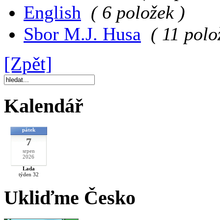
English
( 6 položek )
Sbor M.J. Husa
( 11 polo
[Zpět]
Kalendář
pátek
7
srpen
2026
Lada
týden 32
Ukliďme Česko