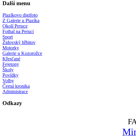
Další menu
Plazíkovo digifoto
Z Galerie u Plazíka
Okolí Peruce
Fotbal na Peruci
Sport
Židovský hřbitov
Motorky
Galerie u Kozorožce
Křesťané
Fejetony
Školy
Povídky
Volby
Černá kronika
Administrace
Odkazy
F
Mir