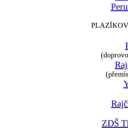
Peru
PLAZÍKOV
(doprovod
Raj
(přemís
Rajč
ZDŠ Tř