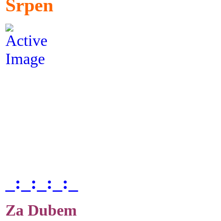
Srpen
_:_:_:_:_
Za Dubem