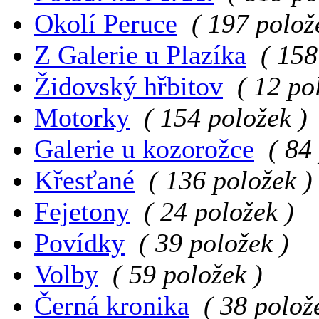
Okolí Peruce
( 197 polož
Z Galerie u Plazíka
( 158
Židovský hřbitov
( 12 po
Motorky
( 154 položek )
Galerie u kozorožce
( 84
Křesťané
( 136 položek )
Fejetony
( 24 položek )
Povídky
( 39 položek )
Volby
( 59 položek )
Černá kronika
( 38 polož