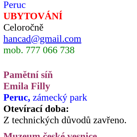
Peruc
UBYTOVÁNÍ
Celoročně
hancad@gmail.com
mob. 777 066 738
Pamětní síň
Emila Filly
Peruc,
zámecký park
Otevírací doba:
Z technických důvodů zavřeno.
Muzeum české vesnice