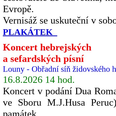
Evropě.
Vernisáž se uskuteční v sob
PLAKÁTEK
Koncert hebrejských
a sefardských písní
Louny - Obřadní síň židovského h
16.8.2026 14 hod.
Koncert v podání Dua Roman
ve Sboru M.J.Husa Peruc
památek.