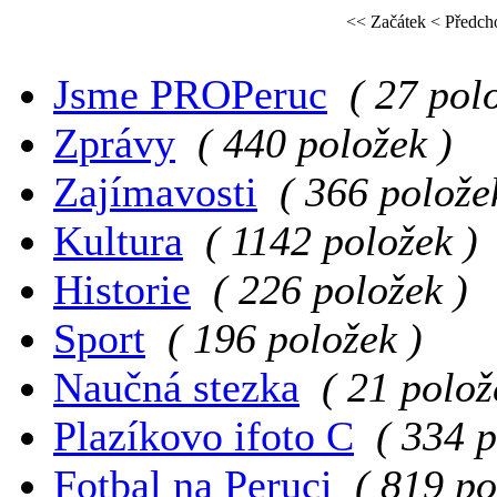
<< Začátek
< Předch
Jsme PROPeruc
( 27 pol
Zprávy
( 440 položek )
Zajímavosti
( 366 polože
Kultura
( 1142 položek )
Historie
( 226 položek )
Sport
( 196 položek )
Naučná stezka
( 21 polož
Plazíkovo ifoto C
( 334 p
Fotbal na Peruci
( 819 po