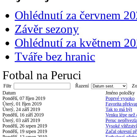
Ohlédnutí za červnem 2
Závěr sezony
Ohlédnutí za květnem 2
Tváře bez hranic
Fotbal na Peruci
Filtr
Řazení
Zob
Datum
Jméno položky
Pondělí, 07 říjen 2019
Poprvé vysoko
Úterý, 01 říjen 2019
Favorita překvap
Úterý, 24 září 2019
Tak to má být
Pondělí, 16 září 2019
Venku lépe než
Úterý, 03 září 2019
Peruc nepřivezl
Pondělí, 26 srpen 2019
Vysoké vítězství
Pondělí, 19 srpen 2019
Začal okresní p
Pondělí, 12 srpen 2019
Fotbalový přebo