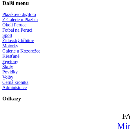
Další menu
Plazíkovo digifoto
Z Galerie u Plazíka
Okolí Peruce
Fotbal na Peruci
Sport
Židovský hřbitov
Motorky
Galerie u Kozorožce
Křesťané
Fejetony
Školy
Povídky
Volby
Černá kronika
Administrace
Odkazy
F
Mir