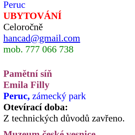
Peruc
UBYTOVÁNÍ
Celoročně
hancad@gmail.com
mob. 777 066 738
Pamětní síň
Emila Filly
Peruc,
zámecký park
Otevírací doba:
Z technických důvodů zavřeno.
Muzeum české vesnice