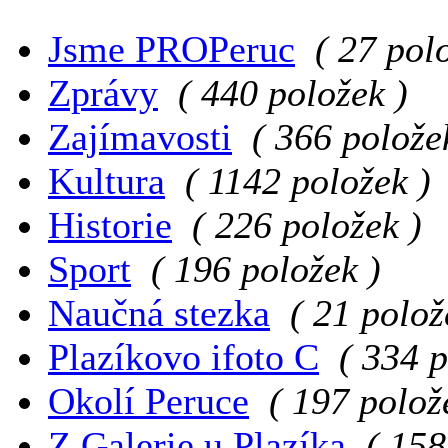
Jsme PROPeruc
( 27 pol
Zprávy
( 440 položek )
Zajímavosti
( 366 polože
Kultura
( 1142 položek )
Historie
( 226 položek )
Sport
( 196 položek )
Naučná stezka
( 21 polož
Plazíkovo ifoto C
( 334 p
Okolí Peruce
( 197 polož
Z Galerie u Plazíka
( 158