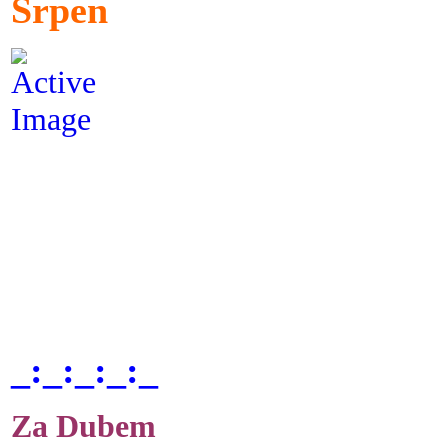
Srpen
_:_:_:_:_
Za Dubem