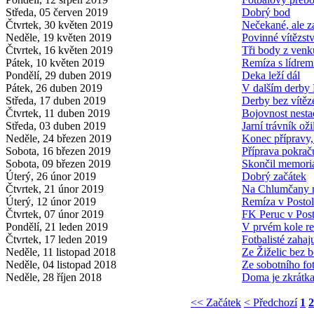
Středa, 05 červen 2019
Dobrý bod
Čtvrtek, 30 květen 2019
Nečekané, ale z
Neděle, 19 květen 2019
Povinné vítězstv
Čtvrtek, 16 květen 2019
Tři body z venk
Pátek, 10 květen 2019
Remíza s lídre
Pondělí, 29 duben 2019
Deka leží dál
Pátek, 26 duben 2019
V dalším derby 
Středa, 17 duben 2019
Derby bez vítěz
Čtvrtek, 11 duben 2019
Bojovnost nesta
Středa, 03 duben 2019
Jarní trávník oži
Neděle, 24 březen 2019
Konec přípravy, 
Sobota, 16 březen 2019
Příprava pokrač
Sobota, 09 březen 2019
Skončil memori
Úterý, 26 únor 2019
Dobrý začátek
Čtvrtek, 21 únor 2019
Na Chlumčany ne
Úterý, 12 únor 2019
Remíza v Postol
Čtvrtek, 07 únor 2019
FK Peruc v Post
Pondělí, 21 leden 2019
V prvém kole r
Čtvrtek, 17 leden 2019
Fotbalisté zahaj
Neděle, 11 listopad 2018
Ze Žiželic bez 
Neděle, 04 listopad 2018
Ze sobotního fo
Neděle, 28 říjen 2018
Doma je zkrátk
<< Začátek
< Předchozí
1
2