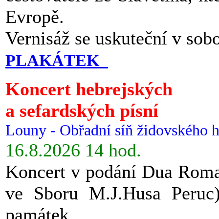
Evropě.
Vernisáž se uskuteční v sob
PLAKÁTEK
Koncert hebrejských
a sefardských písní
Louny - Obřadní síň židovského h
16.8.2026 14 hod.
Koncert v podání Dua Roman
ve Sboru M.J.Husa Peruc
památek.