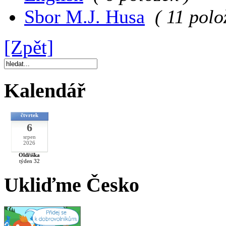
Sbor M.J. Husa
( 11 polo
[Zpět]
Kalendář
čtvrtek
6
srpen
2026
Oldřiška
týden 32
Ukliďme Česko