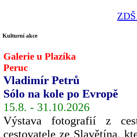
ZDŠ 
Kulturní akce
Galerie u Plazíka
Peruc
Vladimír Petrů
Sólo na kole po Evropě
15.8. - 31.10.2026
Výstava fotografií z ces
cestovatele ze Slavětína, kt