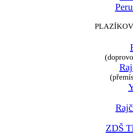
Peru
PLAZÍKOV
(doprovod
Raj
(přemís
Rajč
ZDŠ Tř