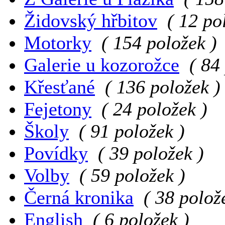
Židovský hřbitov
( 12 po
Motorky
( 154 položek )
Galerie u kozorožce
( 84
Křesťané
( 136 položek )
Fejetony
( 24 položek )
Školy
( 91 položek )
Povídky
( 39 položek )
Volby
( 59 položek )
Černá kronika
( 38 polož
English
( 6 položek )