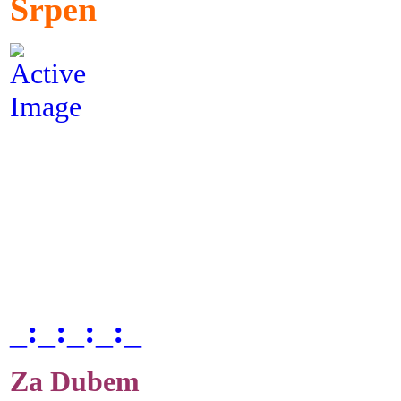
Srpen
_:_:_:_:_
Za Dubem