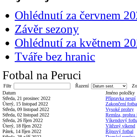
Ohlédnutí za červnem 2
Závěr sezony
Ohlédnutí za květnem 2
Tváře bez hranic
Fotbal na Peruci
Filtr
Řazení
Zob
Datum
Jméno položky
Středa, 21 prosinec 2022
Přípravka nespí
Úterý, 15 listopad 2022
Zakončení fotb
Středa, 09 listopad 2022
Vysoké prohry
Středa, 02 listopad 2022
Remíza, prohra 
Středa, 26 říjen 2022
Víkendový fotb
Úterý, 18 říjen 2022
Vítězný víkend
Pátek, 14 říjen 2022
Říjnový fotbal
Středa, 28 září 2022
Domácí remíza, 