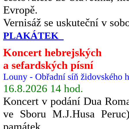
Evropě.
Vernisáž se uskuteční v sob
PLAKÁTEK
Koncert hebrejských
a sefardských písní
Louny - Obřadní síň židovského h
16.8.2026 14 hod.
Koncert v podání Dua Roman
ve Sboru M.J.Husa Peruc
památek.