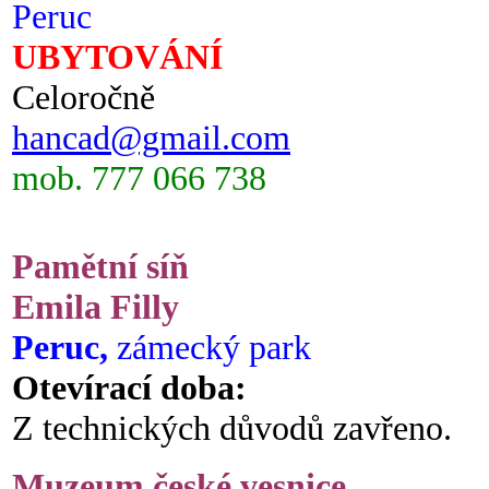
Peruc
UBYTOVÁNÍ
Celoročně
hancad@gmail.com
mob. 777 066 738
Pamětní síň
Emila Filly
Peruc,
zámecký park
Otevírací doba:
Z technických důvodů zavřeno.
Muzeum české vesnice