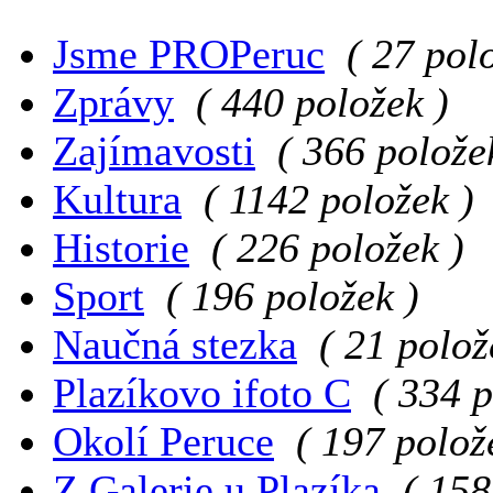
Jsme PROPeruc
( 27 pol
Zprávy
( 440 položek )
Zajímavosti
( 366 polože
Kultura
( 1142 položek )
Historie
( 226 položek )
Sport
( 196 položek )
Naučná stezka
( 21 polož
Plazíkovo ifoto C
( 334 p
Okolí Peruce
( 197 polož
Z Galerie u Plazíka
( 158