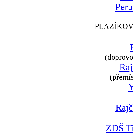
Peru
PLAZÍKOV
(doprovod
Raj
(přemís
Rajč
ZDŠ Tř