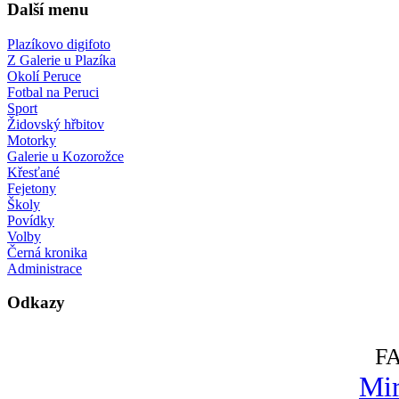
Další menu
Plazíkovo digifoto
Z Galerie u Plazíka
Okolí Peruce
Fotbal na Peruci
Sport
Židovský hřbitov
Motorky
Galerie u Kozorožce
Křesťané
Fejetony
Školy
Povídky
Volby
Černá kronika
Administrace
Odkazy
F
Mir