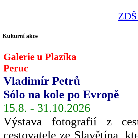
ZDŠ 
Kulturní akce
Galerie u Plazíka
Peruc
Vladimír Petrů
Sólo na kole po Evropě
15.8. - 31.10.2026
Výstava fotografií z ces
cestovatele ze Slavětína, kt