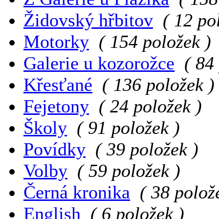
Židovský hřbitov
( 12 po
Motorky
( 154 položek )
Galerie u kozorožce
( 84
Křesťané
( 136 položek )
Fejetony
( 24 položek )
Školy
( 91 položek )
Povídky
( 39 položek )
Volby
( 59 položek )
Černá kronika
( 38 polož
English
( 6 položek )