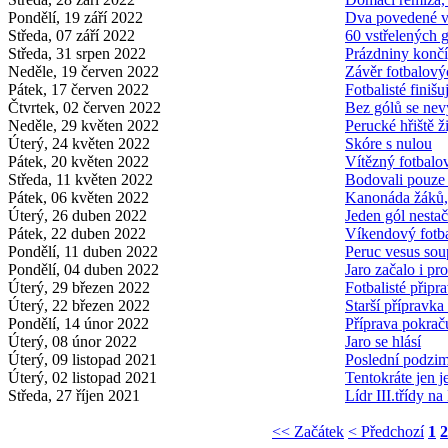
Pondělí, 19 září 2022
Dva povedené v
Středa, 07 září 2022
60 vstřelených 
Středa, 31 srpen 2022
Prázdniny končí,
Neděle, 19 červen 2022
Závěr fotbalový
Pátek, 17 červen 2022
Fotbalisté finišuj
Čtvrtek, 02 červen 2022
Bez gólů se nev
Neděle, 29 květen 2022
Perucké hřiště ži
Úterý, 24 květen 2022
Skóre s nulou
Pátek, 20 květen 2022
Vítězný fotbalo
Středa, 11 květen 2022
Bodovali pouze 
Pátek, 06 květen 2022
Kanonáda žáků, 
Úterý, 26 duben 2022
Jeden gól nestač
Pátek, 22 duben 2022
Víkendový fotb
Pondělí, 11 duben 2022
Peruc vesus sou
Pondělí, 04 duben 2022
Jaro začalo i pr
Úterý, 29 březen 2022
Fotbalisté připr
Úterý, 22 březen 2022
Starší přípravka
Pondělí, 14 únor 2022
Příprava pokrač
Úterý, 08 únor 2022
Jaro se hlásí
Úterý, 09 listopad 2021
Poslední podzi
Úterý, 02 listopad 2021
Tentokráte jen j
Středa, 27 říjen 2021
Lídr III.třídy n
<< Začátek
< Předchozí
1
2