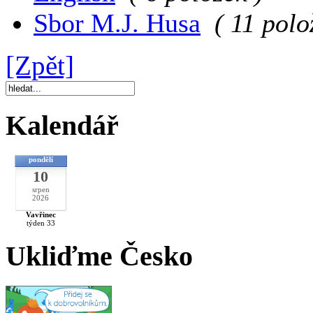
Sbor M.J. Husa
( 11 polo
[Zpět]
Kalendář
pondělí
10
srpen
2026
Vavřinec
týden 33
Ukliďme Česko