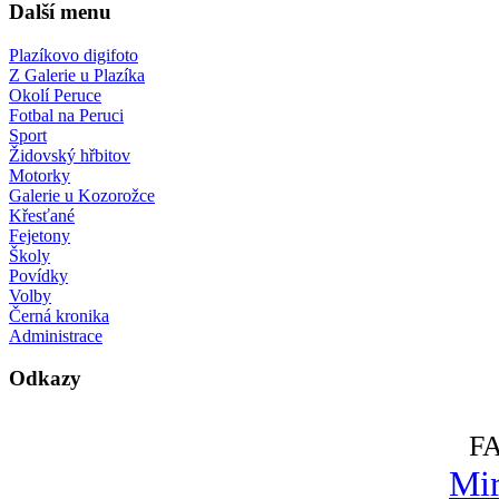
Další menu
Plazíkovo digifoto
Z Galerie u Plazíka
Okolí Peruce
Fotbal na Peruci
Sport
Židovský hřbitov
Motorky
Galerie u Kozorožce
Křesťané
Fejetony
Školy
Povídky
Volby
Černá kronika
Administrace
Odkazy
F
Mir