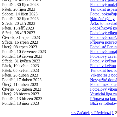
Pondělí, 30 říjen 2023
Fotbalový podzi
Pátek, 20 říjen 2023
Tentokrát úspěš
Sobota, 14 říjen 2023
Fotbal pokračuj
Pondělí, 02 říjen 2023
Náročné týdny
Středa, 20 září 2023
Áčko to nezvládl
Pátek, 15 září 2023
Podožínková k
Středa, 06 září 2023
Fotbalový víken
Čtvrtek, 31 srpen 2023
Fotbalové soutě
Středa, 16 srpen 2023
Příprava pokrač
Úterý, 08 srpen 2023
Fotbalisté Peruc
Pondělí, 10 červenec 2023
Fotbalové turna
Pondělí, 19 červen 2023
Fotbalový závěr
Středa, 31 květen 2023
Fotbal v květnu
Pátek, 19 květen 2023
Fotbal v květnu
Pátek, 05 květen 2023
Tentokrát bez b
Pátek, 28 duben 2023
Víkend za 3 bo
Pondělí, 17 duben 2023
Nevyužité domác
Úterý, 11 duben 2023
Fotbal mezi kra
Čtvrtek, 06 duben 2023
Fotbalový víke
Úterý, 28 březen 2023
Vesnická liga za
Pondělí, 13 březen 2023
Příprava na jaro
Pondělí, 13 únor 2023
Blíží se fotbalov
<< Začátek
< Předchozí
1
2