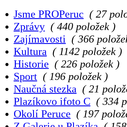
Jsme PROPeruc
( 27 pol
Zprávy
( 440 položek )
Zajímavosti
( 366 polože
Kultura
( 1142 položek )
Historie
( 226 položek )
Sport
( 196 položek )
Naučná stezka
( 21 polož
Plazíkovo ifoto C
( 334 p
Okolí Peruce
( 197 polož
Z Galerie u Plazíka
( 158