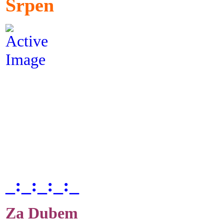
Srpen
_:_:_:_:_
Za Dubem