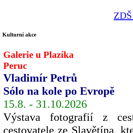
ZDŠ 
Kulturní akce
Galerie u Plazíka
Peruc
Vladimír Petrů
Sólo na kole po Evropě
15.8. - 31.10.2026
Výstava fotografií z ces
cestovatele ze Slavětína, kt