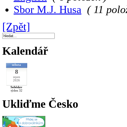
Sbor M.J. Husa
( 11 polo
[Zpět]
Kalendář
sobota
8
srpen
2026
Soběslav
týden 32
Ukliďme Česko