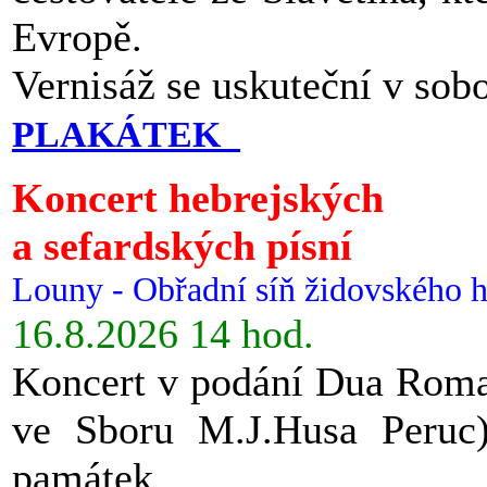
Evropě.
Vernisáž se uskuteční v sob
PLAKÁTEK
Koncert hebrejských
a sefardských písní
Louny - Obřadní síň židovského h
16.8.2026 14 hod.
Koncert v podání Dua Roman
ve Sboru M.J.Husa Peruc
památek.