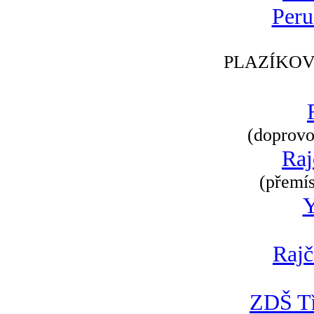
Peru
PLAZÍKOV
(doprovod
Raj
(přemís
Rajč
ZDŠ Tř