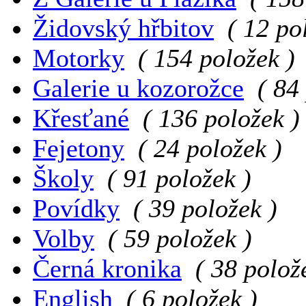
Židovský hřbitov
( 12 po
Motorky
( 154 položek )
Galerie u kozorožce
( 84
Křesťané
( 136 položek )
Fejetony
( 24 položek )
Školy
( 91 položek )
Povídky
( 39 položek )
Volby
( 59 položek )
Černá kronika
( 38 polož
English
( 6 položek )