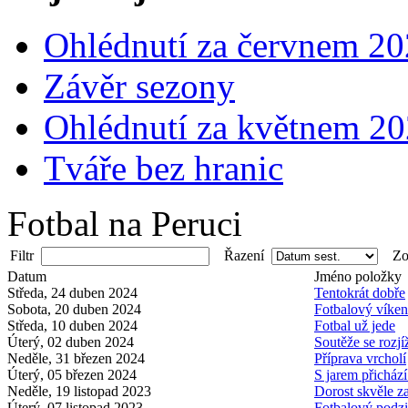
Ohlédnutí za červnem 2
Závěr sezony
Ohlédnutí za květnem 2
Tváře bez hranic
Fotbal na Peruci
Filtr
Řazení
Zob
Datum
Jméno položky
Středa, 24 duben 2024
Tentokrát dobře
Sobota, 20 duben 2024
Fotbalový víke
Středa, 10 duben 2024
Fotbal už jede
Úterý, 02 duben 2024
Soutěže se rozjí
Neděle, 31 březen 2024
Příprava vrcholí
Úterý, 05 březen 2024
S jarem přichází
Neděle, 19 listopad 2023
Dorost skvěle z
Úterý, 07 listopad 2023
Fotbalový podz