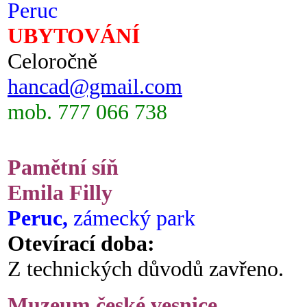
Peruc
UBYTOVÁNÍ
Celoročně
hancad@gmail.com
mob. 777 066 738
Pamětní síň
Emila Filly
Peruc,
zámecký park
Otevírací doba:
Z technických důvodů zavřeno.
Muzeum české vesnice