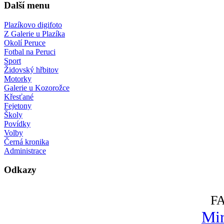
Další menu
Plazíkovo digifoto
Z Galerie u Plazíka
Okolí Peruce
Fotbal na Peruci
Sport
Židovský hřbitov
Motorky
Galerie u Kozorožce
Křesťané
Fejetony
Školy
Povídky
Volby
Černá kronika
Administrace
Odkazy
F
Mir