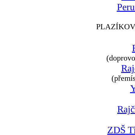
Peru
PLAZÍKOV
(doprovod
Raj
(přemís
Rajč
ZDŠ Tř