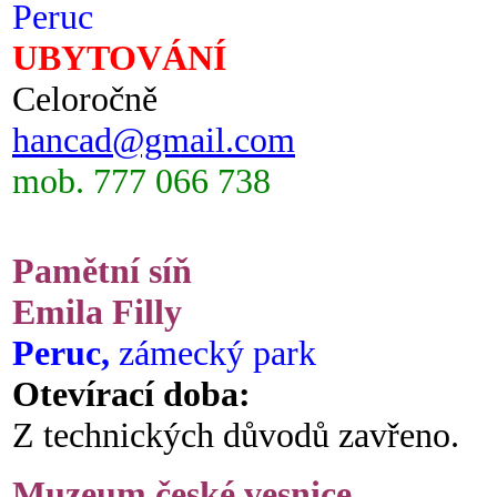
Peruc
UBYTOVÁNÍ
Celoročně
hancad@gmail.com
mob. 777 066 738
Pamětní síň
Emila Filly
Peruc,
zámecký park
Otevírací doba:
Z technických důvodů zavřeno.
Muzeum české vesnice