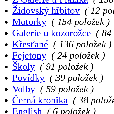
Židovský hřbitov
( 12 po
Motorky
( 154 položek )
Galerie u kozorožce
( 84
Křesťané
( 136 položek )
Fejetony
( 24 položek )
Školy
( 91 položek )
Povídky
( 39 položek )
Volby
( 59 položek )
Černá kronika
( 38 polož
English
( 6 položek )