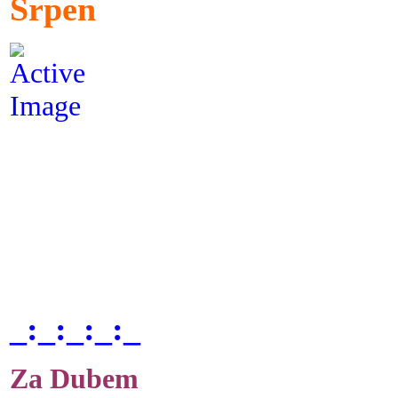
Srpen
_:_:_:_:_
Za Dubem