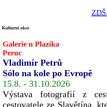
ZDŠ 
Kulturní akce
Galerie u Plazíka
Peruc
Vladimír Petrů
Sólo na kole po Evropě
15.8. - 31.10.2026
Výstava fotografií z ces
cestovatele ze Slavětína, kt