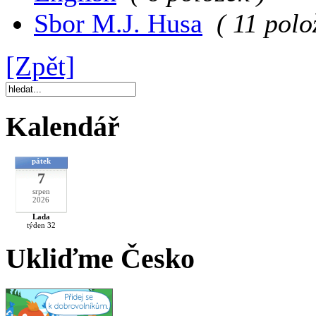
Sbor M.J. Husa
( 11 polo
[Zpět]
Kalendář
pátek
7
srpen
2026
Lada
týden 32
Ukliďme Česko