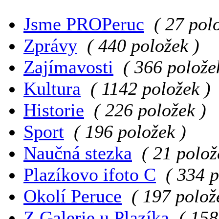
Jsme PROPeruc
( 27 pol
Zprávy
( 440 položek )
Zajímavosti
( 366 polože
Kultura
( 1142 položek )
Historie
( 226 položek )
Sport
( 196 položek )
Naučná stezka
( 21 polož
Plazíkovo ifoto C
( 334 p
Okolí Peruce
( 197 polož
Z Galerie u Plazíka
( 158