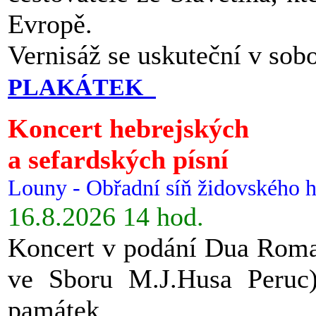
Evropě.
Vernisáž se uskuteční v sob
PLAKÁTEK
Koncert hebrejských
a sefardských písní
Louny - Obřadní síň židovského h
16.8.2026 14 hod.
Koncert v podání Dua Roman
ve Sboru M.J.Husa Peruc
památek.