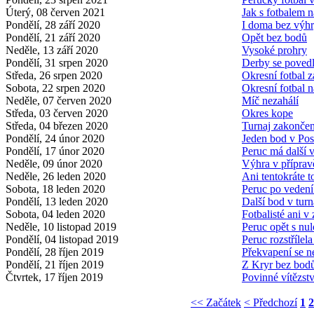
Úterý, 08 červen 2021
Jak s fotbalem n
Pondělí, 28 září 2020
I doma bez výh
Pondělí, 21 září 2020
Opět bez bodů
Neděle, 13 září 2020
Vysoké prohry
Pondělí, 31 srpen 2020
Derby se poved
Středa, 26 srpen 2020
Okresní fotbal z
Sobota, 22 srpen 2020
Okresní fotbal 
Neděle, 07 červen 2020
Míč nezahálí
Středa, 03 červen 2020
Okres kope
Středa, 04 březen 2020
Turnaj zakonče
Pondělí, 24 únor 2020
Jeden bod v Pos
Pondělí, 17 únor 2020
Peruc má další v
Neděle, 09 únor 2020
Výhra v příprav
Neděle, 26 leden 2020
Ani tentokráte t
Sobota, 18 leden 2020
Peruc po vedení
Pondělí, 13 leden 2020
Další bod v turn
Sobota, 04 leden 2020
Fotbalisté ani v
Neděle, 10 listopad 2019
Peruc opět s nu
Pondělí, 04 listopad 2019
Peruc rozstřílel
Pondělí, 28 říjen 2019
Překvapení se n
Pondělí, 21 říjen 2019
Z Kryr bez bod
Čtvrtek, 17 říjen 2019
Povinné vítězstv
<< Začátek
< Předchozí
1
2