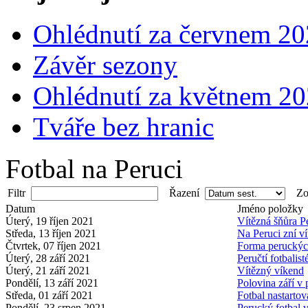
Ohlédnutí za červnem 2
Závěr sezony
Ohlédnutí za květnem 2
Tváře bez hranic
Fotbal na Peruci
Filtr
Řazení
Zob
Datum
Jméno položky
Úterý, 19 říjen 2021
Vítězná šňůra P
Středa, 13 říjen 2021
Na Peruci zní v
Čtvrtek, 07 říjen 2021
Forma peruckých
Úterý, 28 září 2021
Peručtí fotbalist
Úterý, 21 září 2021
Vítězný víkend
Pondělí, 13 září 2021
Polovina září v
Středa, 01 září 2021
Fotbal nastartov
Pondělí, 23 srpen 2021
Perucký fotbal 