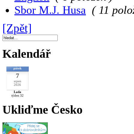
Sbor M.J. Husa
( 11 polo
[Zpět]
Kalendář
pátek
7
srpen
2026
Lada
týden 32
Ukliďme Česko