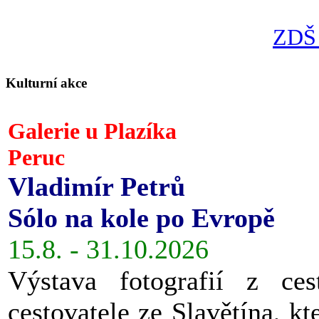
ZDŠ 
Kulturní akce
Galerie u Plazíka
Peruc
Vladimír Petrů
Sólo na kole po Evropě
15.8. - 31.10.2026
Výstava fotografií z ces
cestovatele ze Slavětína, kt