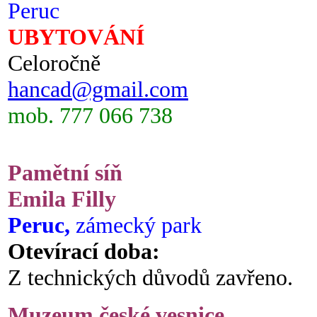
Peruc
UBYTOVÁNÍ
Celoročně
hancad@gmail.com
mob. 777 066 738
Pamětní síň
Emila Filly
Peruc,
zámecký park
Otevírací doba:
Z technických důvodů zavřeno.
Muzeum české vesnice