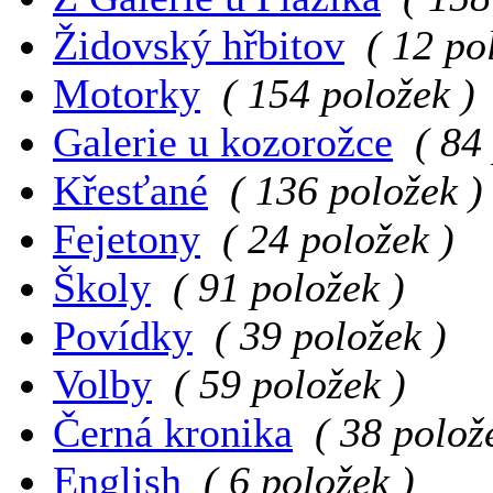
Židovský hřbitov
( 12 po
Motorky
( 154 položek )
Galerie u kozorožce
( 84
Křesťané
( 136 položek )
Fejetony
( 24 položek )
Školy
( 91 položek )
Povídky
( 39 položek )
Volby
( 59 položek )
Černá kronika
( 38 polož
English
( 6 položek )