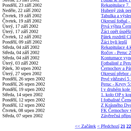
Pondělí, 23 září 2002
Rekapitulace 7.
Neděle, 22 září 2002
Hubený zisk per
Čtvrtek, 19 září 2002
Tabulka a výsled
Čtvrtek, 19 září 2002
Okresní fotbal -
Úterý, 17 září 2002
Prvá výhra Čern
Úterý, 17 září 2002
Žáci opět úspěš
Čtvrtek, 12 září 2002
Pátek rozdrtil Cí
Pondělí, 09 září 2002
Žáci byli lepší
Středa, 04 září 2002
Rekapitulace 4.
Středa, 04 září 2002
Ročov - Peruc 2
Středa, 04 září 2002
Kontumace vyne
Úterý, 03 září 2002
Fotbalisté z Pe
Pátek, 30 srpen 2002
Černochov a Pát
Úterý, 27 srpen 2002
Okresní přebor -
Pondělí, 26 srpen 2002
Prvé vítězství 5 
Pondělí, 26 srpen 2002
Peruc - Kryry 5
Pondělí, 19 srpen 2002
I v druhém kole
Středa, 14 srpen 2002
1. kolo OP v ko
Pondělí, 12 srpen 2002
I fotbalisté Čer
Pondělí, 12 srpen 2002
Z Krásného Dvo
Čtvrtek, 08 srpen 2002
FK Černochov v
Středa, 07 srpen 2002
Závěrečná přípra
<< Začátek
< Předchozí
21
22