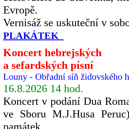
Evropě.
Vernisáž se uskuteční v sob
PLAKÁTEK
Koncert hebrejských
a sefardských písní
Louny - Obřadní síň židovského h
16.8.2026 14 hod.
Koncert v podání Dua Roman
ve Sboru M.J.Husa Peruc
památek.