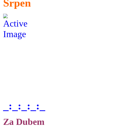
Srpen
_:_:_:_:_
Za Dubem