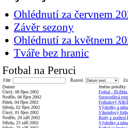
Ohlédnutí za červnem 2
Závěr sezony
Ohlédnutí za květnem 2
Tváře bez hranic
Fotbal na Peruci
Filtr
Řazení
Zob
Datum
Jméno položky
Úterý, 08 říjen 2002
Fotbal - III.tříd
Neděle, 06 říjen 2002
Spravedlivá remí
Pátek, 04 říjen 2002
Fotbalový NIK
Středa, 02 říjen 2002
Výsledky a tabu
Úterý, 01 říjen 2002
Víkendový fotba
Neděle, 29 září 2002
Body z podlesí,
Středa, 25 září 2002
Výsledky a tabulk
Středa, 25 září 2002
Fotbal se hraje 