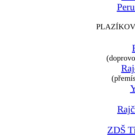
Peru
PLAZÍKOV
(doprovod
Raj
(přemís
Rajč
ZDŠ Tř