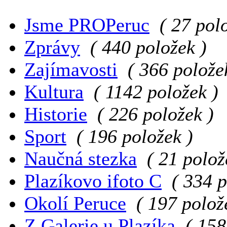
Jsme PROPeruc
( 27 pol
Zprávy
( 440 položek )
Zajímavosti
( 366 polože
Kultura
( 1142 položek )
Historie
( 226 položek )
Sport
( 196 položek )
Naučná stezka
( 21 polož
Plazíkovo ifoto C
( 334 p
Okolí Peruce
( 197 polož
Z Galerie u Plazíka
( 158