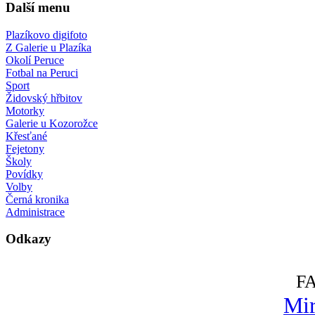
Další menu
Plazíkovo digifoto
Z Galerie u Plazíka
Okolí Peruce
Fotbal na Peruci
Sport
Židovský hřbitov
Motorky
Galerie u Kozorožce
Křesťané
Fejetony
Školy
Povídky
Volby
Černá kronika
Administrace
Odkazy
F
Mir