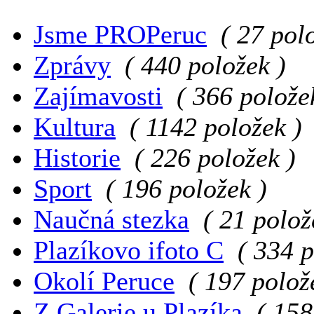
Jsme PROPeruc
( 27 pol
Zprávy
( 440 položek )
Zajímavosti
( 366 polože
Kultura
( 1142 položek )
Historie
( 226 položek )
Sport
( 196 položek )
Naučná stezka
( 21 polož
Plazíkovo ifoto C
( 334 p
Okolí Peruce
( 197 polož
Z Galerie u Plazíka
( 158