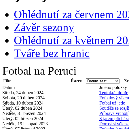
Ohlédnutí za červnem 2
Závěr sezony
Ohlédnutí za květnem 2
Tváře bez hranic
Fotbal na Peruci
Filtr
Řazení
Zob
Datum
Jméno položky
Středa, 24 duben 2024
Tentokrát dobře
Sobota, 20 duben 2024
Fotbalový víke
Středa, 10 duben 2024
Fotbal už jede
Úterý, 02 duben 2024
Soutěže se rozjí
Neděle, 31 březen 2024
Příprava vrcholí
Úterý, 05 březen 2024
S jarem přichází
Neděle, 19 listopad 2023
Dorost skvěle z
Úterý, 07 listopad 2023
Fotbalový podz