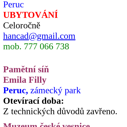
Peruc
UBYTOVÁNÍ
Celoročně
hancad@gmail.com
mob. 777 066 738
Pamětní síň
Emila Filly
Peruc,
zámecký park
Otevírací doba:
Z technických důvodů zavřeno.
Muzeum české vesnice