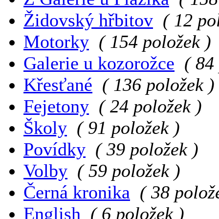
Židovský hřbitov
( 12 po
Motorky
( 154 položek )
Galerie u kozorožce
( 84
Křesťané
( 136 položek )
Fejetony
( 24 položek )
Školy
( 91 položek )
Povídky
( 39 položek )
Volby
( 59 položek )
Černá kronika
( 38 polož
English
( 6 položek )