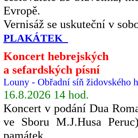
Evropě.
Vernisáž se uskuteční v sob
PLAKÁTEK
Koncert hebrejských
a sefardských písní
Louny - Obřadní síň židovského h
16.8.2026 14 hod.
Koncert v podání Dua Roman
ve Sboru M.J.Husa Peruc
památek.