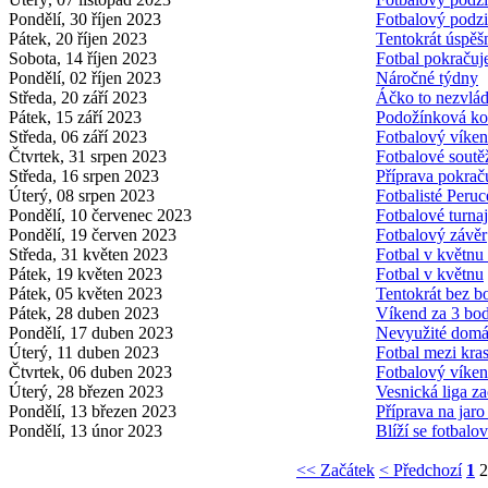
Pondělí, 30 říjen 2023
Fotbalový podzi
Pátek, 20 říjen 2023
Tentokrát úspěš
Sobota, 14 říjen 2023
Fotbal pokračuj
Pondělí, 02 říjen 2023
Náročné týdny
Středa, 20 září 2023
Áčko to nezvládl
Pátek, 15 září 2023
Podožínková k
Středa, 06 září 2023
Fotbalový víken
Čtvrtek, 31 srpen 2023
Fotbalové soutě
Středa, 16 srpen 2023
Příprava pokrač
Úterý, 08 srpen 2023
Fotbalisté Peruc
Pondělí, 10 červenec 2023
Fotbalové turna
Pondělí, 19 červen 2023
Fotbalový závěr
Středa, 31 květen 2023
Fotbal v květnu
Pátek, 19 květen 2023
Fotbal v květnu
Pátek, 05 květen 2023
Tentokrát bez b
Pátek, 28 duben 2023
Víkend za 3 bo
Pondělí, 17 duben 2023
Nevyužité domác
Úterý, 11 duben 2023
Fotbal mezi kra
Čtvrtek, 06 duben 2023
Fotbalový víke
Úterý, 28 březen 2023
Vesnická liga za
Pondělí, 13 březen 2023
Příprava na jaro
Pondělí, 13 únor 2023
Blíží se fotbalov
<< Začátek
< Předchozí
1
2