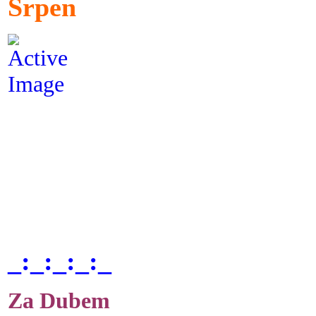
Srpen
_:_:_:_:_
Za Dubem