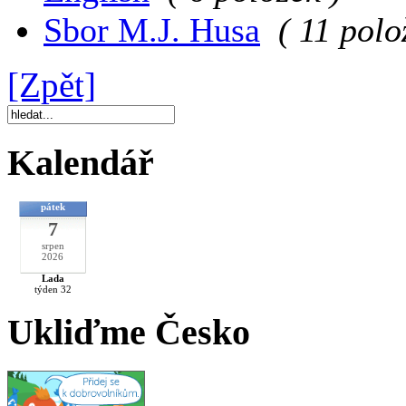
Sbor M.J. Husa
( 11 polo
[Zpět]
Kalendář
pátek
7
srpen
2026
Lada
týden 32
Ukliďme Česko