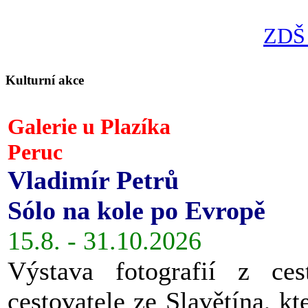
ZDŠ 
Kulturní akce
Galerie u Plazíka
Peruc
Vladimír Petrů
Sólo na kole po Evropě
15.8. - 31.10.2026
Výstava fotografií z ces
cestovatele ze Slavětína, kt