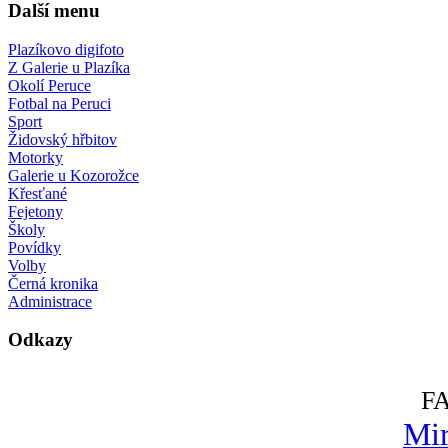
Další menu
Plazíkovo digifoto
Z Galerie u Plazíka
Okolí Peruce
Fotbal na Peruci
Sport
Židovský hřbitov
Motorky
Galerie u Kozorožce
Křesťané
Fejetony
Školy
Povídky
Volby
Černá kronika
Administrace
Odkazy
F
Mir