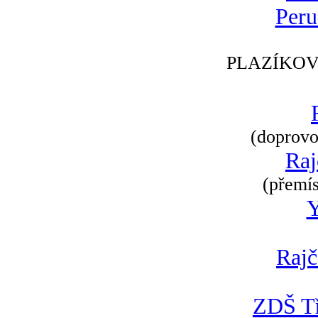
Peru
PLAZÍKOV
(doprovod
Raj
(přemís
Rajč
ZDŠ Tř