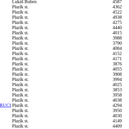
Lukáš Buben
4587
Plazík st.
4362
Plazík st.
4522
Plazík st.
4938
Plazík st.
4275
Plazík st.
4440
Plazík st.
4015
Plazík st.
3988
Plazík st.
3790
Plazík st.
4084
Plazík st.
4152
Plazík st.
4171
Plazík st.
3876
Plazík st.
4055
Plazík st.
3908
Plazík st.
3994
Plazík st.
4025
Plazík st.
3853
Plazík st.
3958
Plazík st.
4038
ERUCI
Plazík st.
4294
Plazík st.
3950
Plazík st.
4030
Plazík st.
4149
Plazík st.
4409