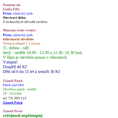
Pamětní síň
Emila Filly
Peruc,
zámecký park
Otevírací doba:
Z technických důvodů zavřeno.
Muzeum české vesnice
Peruc,
zámecký park
Informační středisko
Výstava obrazů J. Corvina
11. dubna - září
úterý - neděle 10.00 - 12.00 a 12.30- 16.30 hod.
V říjnu je otevřeno pouze o víkendech.
Vstupné:
Dospělí 40 Kč
Děti od 6 do 15 let a senioři 30 Kč
Zámek Pátek
Pátek nad Ohří
Otevřeno pátek - neděle
10 - 16 hodin
tel. 731 005 123
Zámek Pátek
Zámek Peruc
veřejnosti nepřístupný