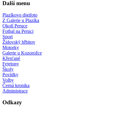
Další menu
Plazíkovo digifoto
Z Galerie u Plazíka
Okolí Peruce
Fotbal na Peruci
Sport
Židovský hřbitov
Motorky
Galerie u Kozorožce
Křesťané
Fejetony
Školy
Povídky
Volby
Černá kronika
Administrace
Odkazy