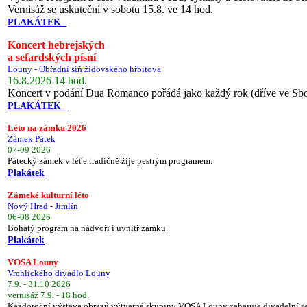
Vernisáž se uskuteční v sobotu 15.8. ve 14 hod.
PLAKÁTEK
Koncert hebrejských
a sefardských písní
Louny - Obřadní síň židovského hřbitova
16.8.2026 14 hod.
Koncert v podání Dua Romanco pořádá jako každý rok (dříve ve Sb
PLAKÁTEK
Léto na zámku 2026
Zámek Pátek
07-09 2026
Pátecký zámek v léťe tradičně žije pestrým programem.
Plakátek
Zámeké kulturní léto
Nový Hrad - Jimlín
06-08 2026
Bohatý program na nádvoří i uvnitř zámku.
Plakátek
VOSA Louny
Vrchlického divadlo Louny
7.9. - 31.10 2026
vernisáž 7.9. - 18 hod.
Každoroční výstava obrazů výtvarné skupiny VOSA Louny zahajuje divadelní s