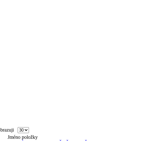
razuji
Jméno položky