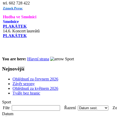
tel. 602 728 422
Zámek Peruc
Hudba ve Smolnici
Smolnice
PLAKÁTEK
14.6. Koncert laureátů
PLAKÁTEK
You are here:
Hlavní strana
Sport
Nejnovější
Ohlédnutí za červnem 2026
Závěr sezony
Ohlédnutí za květnem 2026
Tváře bez hranic
Sport
Filtr
Řazení
Zob
Datum