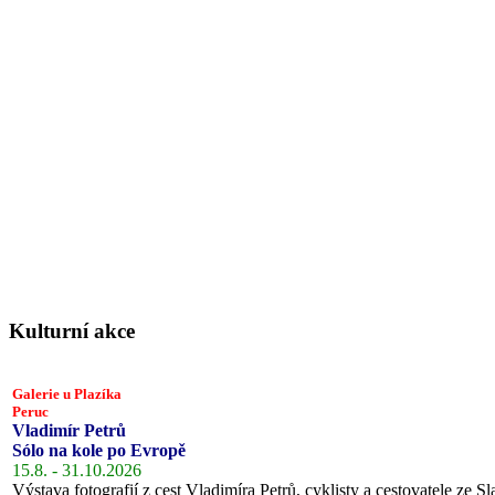
Kulturní akce
Galerie u Plazíka
Peruc
Vladimír Petrů
Sólo na kole po Evropě
15.8. - 31.10.2026
Výstava fotografií z cest Vladimíra Petrů, cyklisty a cestovatele ze Sl