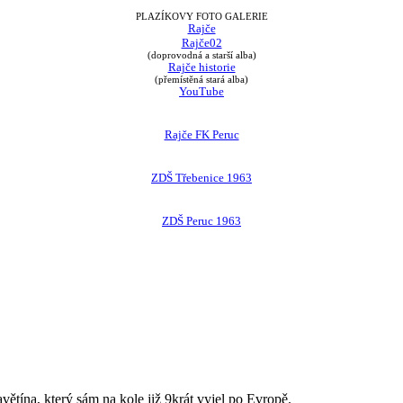
PLAZÍKOVY FOTO GALERIE
Rajče
Rajče02
(doprovodná a starší alba)
Rajče historie
(přemístěná stará alba)
YouTube
Rajče FK Peruc
ZDŠ Třebenice 1963
ZDŠ Peruc 1963
avětína, který sám na kole již 9krát vyjel po Evropě.