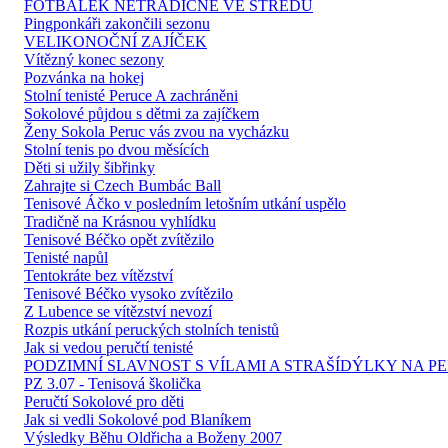
FOTBÁLEK NETRADIČNĚ VE STŘEDU
Pingponkáři zakončili sezonu
VELIKONOČNÍ ZAJÍČEK
Vítězný konec sezony
Pozvánka na hokej
Stolní tenisté Peruce A zachráněni
Sokolové půjdou s dětmi za zajíčkem
Ženy Sokola Peruc vás zvou na vycházku
Stolní tenis po dvou měsících
Děti si užily šibřinky
Zahrajte si Czech Bumbác Ball
Tenisové Áčko v posledním letošním utkání uspělo
Tradičně na Krásnou vyhlídku
Tenisové Béčko opět zvítězilo
Tenisté napůl
Tentokráte bez vítězství
Tenisové Béčko vysoko zvítězilo
Z Lubence se vítězství nevozí
Rozpis utkání peruckých stolních tenistů
Jak si vedou peručtí tenisté
PODZIMNÍ SLAVNOST S VÍLAMI A STRAŠÍDÝLKY NA P
PZ 3.07 - Tenisová školička
Peručtí Sokolové pro děti
Jak si vedli Sokolové pod Blaníkem
Výsledky Běhu Oldřicha a Boženy 2007